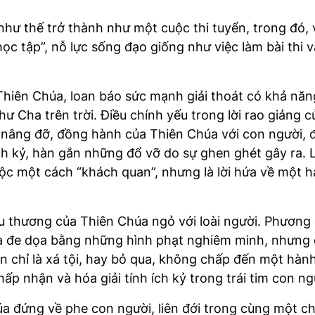
như thế trở thành như một cuộc thi tuyển, trong đó,
ệu học tập”, nỗ lực sống đạo giống như việc làm bài t
Thiên Chúa, loan báo sức mạnh giải thoát có khả năng
 Cha trên trời. Điều chính yếu trong lời rao giảng c
 nâng đỡ, đồng hành của Thiên Chúa với con người, đ
 ích kỷ, hàn gắn những đổ vỡ do sự ghen ghét gây ra.
uộc một cách “khách quan”, nhưng là lời hứa về một 
êu thương của Thiên Chúa ngỏ với loài người. Phươn
mà đe dọa bằng những hình phạt nghiêm minh, nhưng 
n chỉ là xá tội, hay bỏ qua, không chấp đến một hành 
ấp nhận và hóa giải tính ích kỷ trong trái tim con ng
a đứng về phe con người, liên đới trong cùng một ch