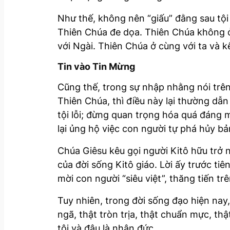
Như thế, không nên “giấu” đằng sau tội 
Thiên Chúa đe dọa. Thiên Chúa không ở
với Ngài. Thiên Chúa ở cùng với ta và kê
Tin vào Tin Mừng
Cũng thế, trong sự nhập nhằng nói trên
Thiên Chúa, thì điều này lại thường dẫ
tội lỗi; đừng quan trọng hóa quá đáng 
lại ủng hộ việc con người tự phá hủy b
Chúa Giêsu kêu gọi người Kitô hữu trở
của đời sống Kitô giáo. Lời ấy trước tiê
mời con người “siêu việt”, thăng tiến t
Tuy nhiên, trong đời sống đạo hiện na
ngã, thật tròn trịa, thật chuẩn mực, t
tội và đâu là nhân đức.