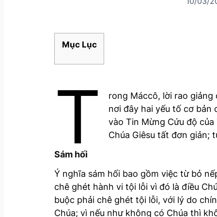
10/03/2
Mục Lục
T
rong Máccô, lời rao giảng 
nơi đây hai yếu tố cơ bản c
vào Tin Mừng Cứu độ của T
Chúa Giêsu tất đơn giản; t
Sám hối
Ý nghĩa sám hối bao gồm việc từ bỏ nếp 
chê ghét hành vi tội lỗi vì đó là điều 
buộc phải chê ghét tội lỗi, với lý do ch
Chúa; vì nếu như không có Chúa thì khô