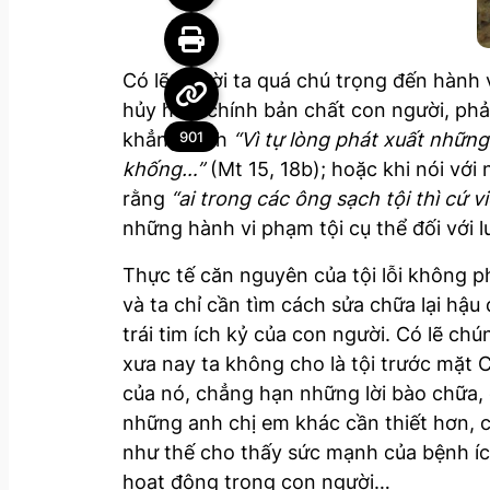
Có lẽ người ta quá chú trọng đến hành vi
hủy hoại chính bản chất con người, phả
khẳng định
“Vì tự lòng phát xuất những
901
khống…”
(Mt 15, 18b); hoặc khi nói vớ
rằng
“ai trong các ông sạch tội thì cứ v
những hành vi phạm tội cụ thể đối với l
Thực tế căn nguyên của tội lỗi không phả
và ta chỉ cần tìm cách sửa chữa lại hậu
trái tim ích kỷ của con người. Có lẽ ch
xưa nay ta không cho là tội trước mặt
của nó, chẳng hạn những lời bào chữa,
những anh chị em khác cần thiết hơn, 
như thế cho thấy sức mạnh của bệnh ích
hoạt động trong con người…