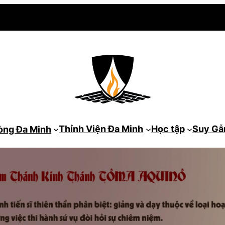
Thỉnh Viện Đa Minh
Học tập
Suy G
òng Đa Minh