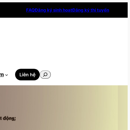
FAQ
Đăng ký sinh hoạt
Đăng ký thi tuyển
Tìm
ẫm
Liên hệ
kiếm