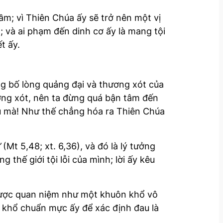
lầm; vì Thiên Chúa ấy sẽ trở nên một vị
 và ai phạm đến dinh cơ ấy là mang tội
t ấy.
ng bố lòng quảng đại và thương xót của
ương xót, nên ta đừng quá bận tâm đến
âu mà! Như thế chẳng hóa ra Thiên Chúa
”
(Mt 5,48; xt. 6,36), và đó là lý tưởng
 thế giới tội lỗi của mình; lời ấy kêu
 được quan niệm như một khuôn khổ vô
n khổ chuẩn mực ấy để xác định đau là