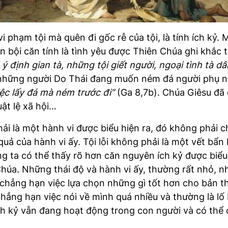
 phạm tội mà quên đi gốc rễ của tội, là tính ích kỷ. M
n bội căn tính là tình yêu được Thiên Chúa ghi khắc
 ý định gian tà, những tội giết người, ngoại tình tà 
i những người Do Thái đang muốn ném đá người phụ nữ
iệc lấy đá mà ném trước đi”
(Ga 8,7b). Chúa Giêsu đã 
uật lệ xã hội…
i là một hành vi được biểu hiện ra, đó không phải chỉ
 quả của hành vi ấy. Tội lỗi không phải là một vết bẩ
úng ta có thể thấy rõ hơn căn nguyên ích kỷ được biể
 Chúa. Những thái độ và hành vi ấy, thường rất nhỏ,
 chẳng hạn việc lựa chọn những gì tốt hơn cho bản 
chẳng hạn việc nói về mình quá nhiều và thường là l
 kỷ vẫn đang hoạt động trong con người và có thể c