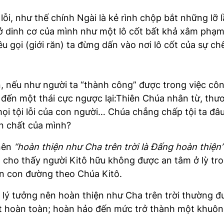
lỗi, như thế chính Ngài là kẻ rình chộp bắt những lỡ 
 dinh cơ của mình như một lô cốt bất khả xâm phạm;
u gọi (giới răn) ta đừng dấn vào nơi lô cốt của sự chế
, nếu như người ta “thành công” được trong việc cô
n đến một thái cực ngược lại:Thiên Chúa nhân từ, th
mọi tội lỗi của con người… Chúa chẳng chấp tội ta đ
ản chất của mình?
 nên
“hoàn thiện như Cha trên trời là Đấng hoàn thiện
n cho thấy người Kitô hữu không được an tâm ở lỳ trong
rên con đường theo Chúa Kitô.
y, lý tưởng nên hoàn thiện như Cha trên trời thường
hật hoàn toàn; hoàn hảo đến mức trở thành một khuô