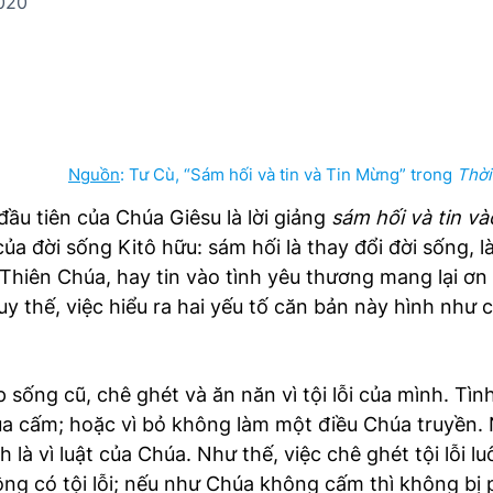
020
Nguồn
: Tư Cù, “Sám hối và tin và Tin Mừng” trong
Thời
đầu tiên của Chúa Giêsu là lời giảng
sám hối và tin v
ủa đời sống Kitô hữu: sám hối là thay đổi đời sống, là 
hiên Chúa, hay tin vào tình yêu thương mang lại ơn 
uy thế, việc hiểu ra hai yếu tố căn bản này hình như c
sống cũ, chê ghét và ăn năn vì tội lỗi của mình. Tìn
Chúa cấm; hoặc vì bỏ không làm một điều Chúa truyền.
ính là vì luật của Chúa. Như thế, việc chê ghét tội lỗ
ng có tội lỗi; nếu như Chúa không cấm thì không bị p