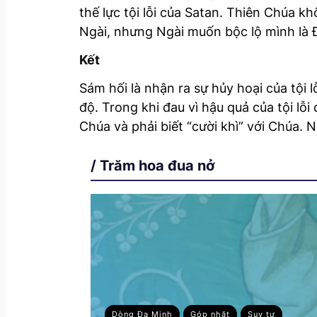
thế lực tội lỗi của Satan. Thiên Chúa k
Ngài, nhưng Ngài muốn bộc lộ mình là Đấ
Kết
Sám hối là nhận ra sự hủy hoại của tội l
độ. Trong khi đau vì hậu quả của tội lỗ
Chúa và phải biết “cười khì” với Chúa. 
/ Trăm hoa đua nở
Dòng Đa Minh
Góp nhặt
Suy tư