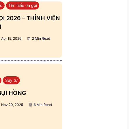
áo
Tìm hiểu ơn gọi
I 2026 – THỈNH VIỆN
M
Apr 15, 2026
2 Min Read
Suy tư
BỤI HỒNG
Nov 20, 2025
6 Min Read