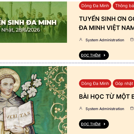
Dòng Đa Minh
Thông b
TUYỂN SINH ƠN GỌ
ĐA MINH VIỆT NA
System Administration
ĐỌC THÊM
Dòng Đa Minh
Góp nhặt
BÀI HỌC TỪ MỘT 
System Administration
ĐỌC THÊM