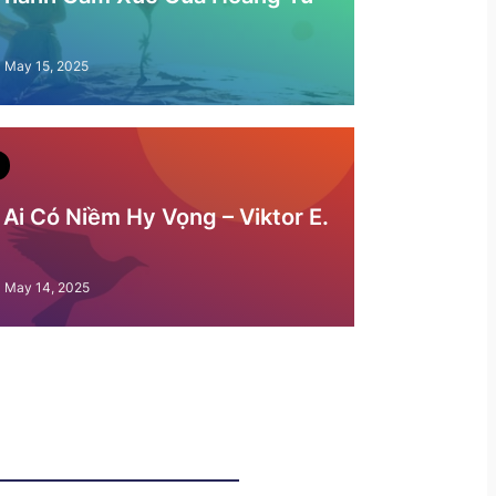
May 15, 2025
Ai Có Niềm Hy Vọng – Viktor E.
May 14, 2025