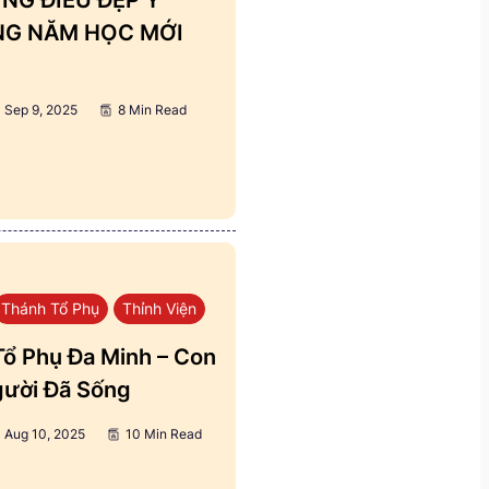
ẢNG NĂM HỌC MỚI
Sep 9, 2025
8 Min Read
Thánh Tổ Phụ
Thỉnh Viện
ổ Phụ Đa Minh – Con
ười Đã Sống
Aug 10, 2025
10 Min Read