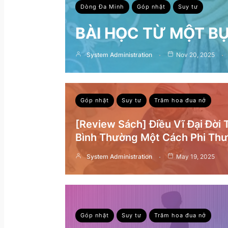
Dòng Đa Minh
Góp nhặt
Suy tư
BÀI HỌC TỪ MỘT B
System Administration
Nov 20, 2025
Góp nhặt
Suy tư
Trăm hoa đua nở
[Review Sách] Điều Vĩ Đại Đời
Bình Thường Một Cách Phi Th
System Administration
May 19, 2025
Góp nhặt
Suy tư
Trăm hoa đua nở