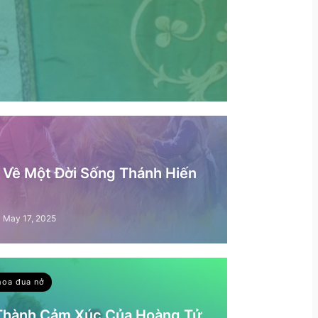
– Về Một Đời Sống Thánh Hiến
May 17, 2025
hoa đua nở
 Thành Cảm Xúc Của Hoàng Tử