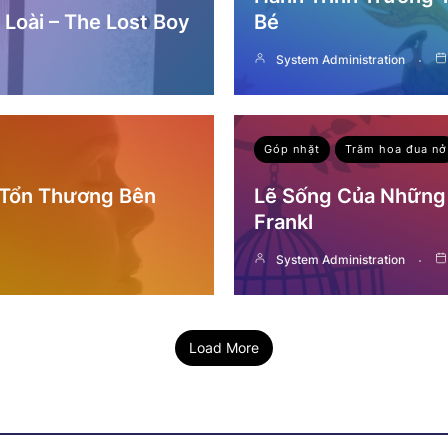
Loài – The Lost Boy
Bé
System Administration
Góp nhặt
Trăm hoa đua nở
 Tổn Thương Bên
Lẽ Sống Của Những 
Frankl
System Administration
Load More