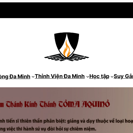
Thỉnh Viện Đa Minh
Học tập
Suy G
òng Đa Minh