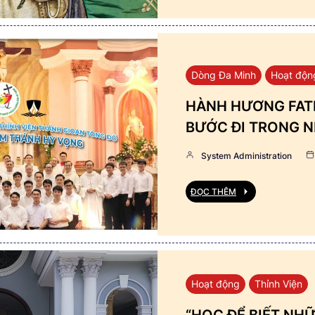
Dòng Đa Minh
Hoạt độn
HÀNH HƯƠNG FATI
BƯỚC ĐI TRONG N
System Administration
ĐỌC THÊM
Hoạt động
Thỉnh Viện
“HỌC ĐỂ BIẾT NHỮ