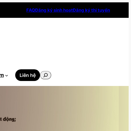
FAQ
Đăng ký sinh hoạt
Đăng ký thi tuyển
Tìm
ẫm
Liên hệ
kiếm