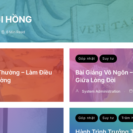
ỤI HỒNG
6 Min Read
Góp nhặt
Suy tư
 Thường – Làm Điều
Bài Giảng Vô Ngôn 
ường
Giữa Lòng Đời
System Administration
Góp nhặt
Suy tư
Trăm 
Hành Trình Trưởng