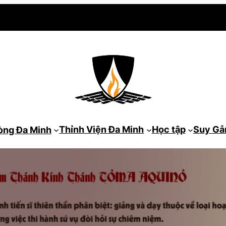
Thỉnh Viện Đa Minh
Học tập
Suy G
òng Đa Minh