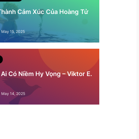
 Thành Cảm Xúc Của Hoàng Tử
May 15, 2025
Ai Có Niềm Hy Vọng – Viktor E.
May 14, 2025