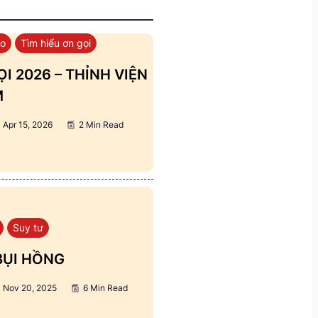
áo
Tìm hiểu ơn gọi
I 2026 – THỈNH VIỆN
M
Apr 15, 2026
2 Min Read
Suy tư
BỤI HỒNG
Nov 20, 2025
6 Min Read