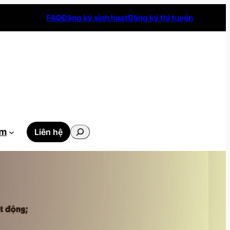
FAQ
Đăng ký sinh hoạt
Đăng ký thi tuyển
Tìm
ẫm
Liên hệ
kiếm