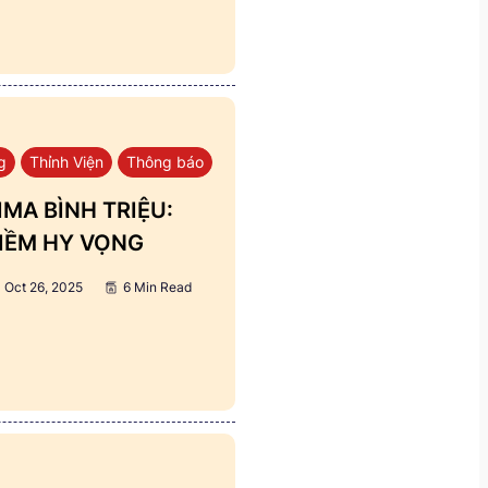
g
Thỉnh Viện
Thông báo
MA BÌNH TRIỆU:
IỀM HY VỌNG
Oct 26, 2025
6 Min Read