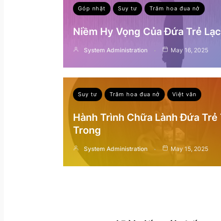
Góp nhặt
Suy tư
Trăm hoa đua nở
Niềm Hy Vọng Của Đứa Trẻ Lạc 
System Administration
May 16, 2025
Suy tư
Trăm hoa đua nở
Việt văn
Hành Trình Chữa Lành Đứa Trẻ
Trong
System Administration
May 15, 2025