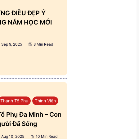
NG ĐIỀU ĐẸP Ý
ẢNG NĂM HỌC MỚI
Sep 9, 2025
8 Min Read
Thánh Tổ Phụ
Thỉnh Viện
ổ Phụ Đa Minh – Con
ười Đã Sống
Aug 10, 2025
10 Min Read