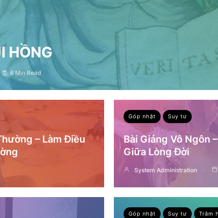
ỤI HỒNG
6 Min Read
Góp nhặt
Suy tư
 Thường – Làm Điều
Bài Giảng Vô Ngôn 
ường
Giữa Lòng Đời
System Administration
Góp nhặt
Suy tư
Trăm 