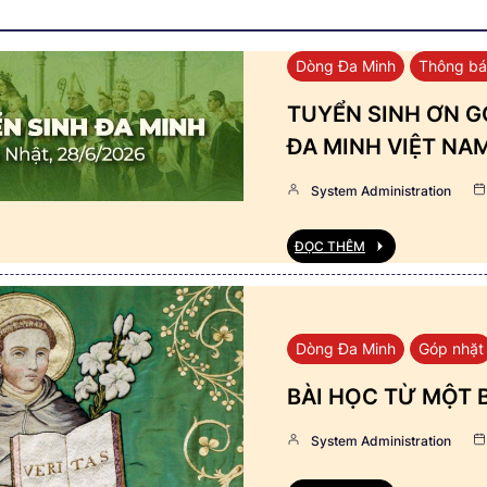
Dòng Đa Minh
Thông b
TUYỂN SINH ƠN GỌ
ĐA MINH VIỆT NA
System Administration
ĐỌC THÊM
Dòng Đa Minh
Góp nhặt
BÀI HỌC TỪ MỘT 
System Administration