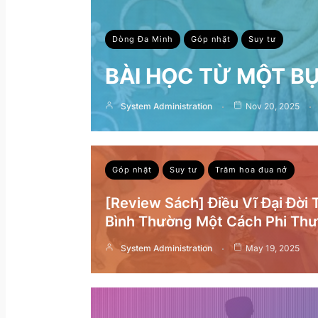
Dòng Đa Minh
Góp nhặt
Suy tư
BÀI HỌC TỪ MỘT B
System Administration
Nov 20, 2025
Góp nhặt
Suy tư
Trăm hoa đua nở
[Review Sách] Điều Vĩ Đại Đời
Bình Thường Một Cách Phi Th
System Administration
May 19, 2025