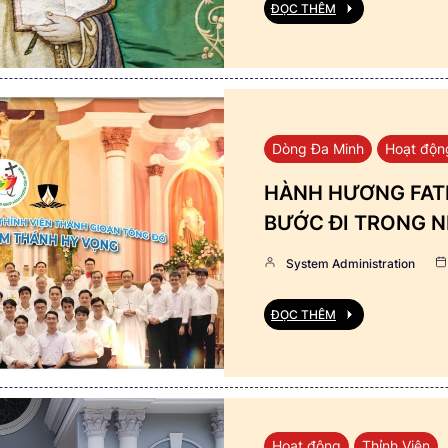
ĐỌC THÊM
Dòng Đa Minh
Hoạt độn
HÀNH HƯƠNG FATI
BƯỚC ĐI TRONG N
System Administration
ĐỌC THÊM
Hoạt động
Thỉnh Viện