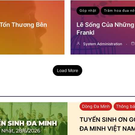
Góp nhặt
Trăm hoa đua nở
 Tổn Thương Bên
Lẽ Sống Của Những 
Frankl
System Administration
Load More
Dòng Đa Minh
Thông b
TUYỂN SINH ƠN GỌ
ĐA MINH VIỆT NA