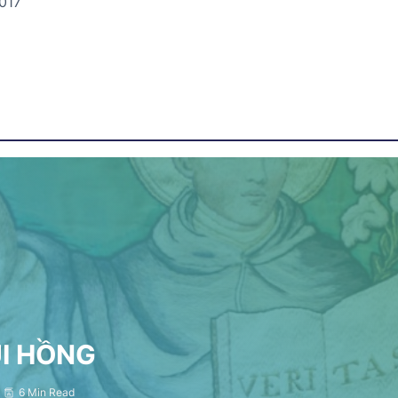
017
ỤI HỒNG
6 Min Read