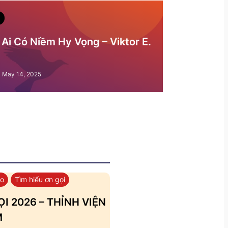
Ai Có Niềm Hy Vọng – Viktor E.
May 14, 2025
áo
Tìm hiểu ơn gọi
I 2026 – THỈNH VIỆN
M