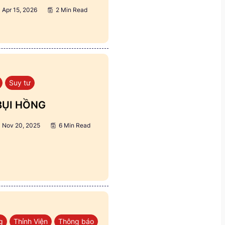
Apr 15, 2026
2 Min Read
Suy tư
BỤI HỒNG
Nov 20, 2025
6 Min Read
g
Thỉnh Viện
Thông báo