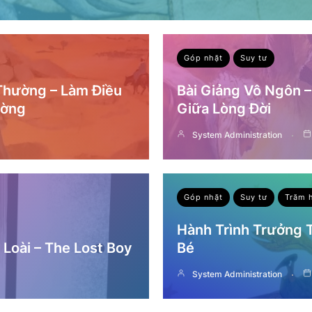
Góp nhặt
Suy tư
 Thường – Làm Điều
Bài Giảng Vô Ngôn 
ường
Giữa Lòng Đời
System Administration
Góp nhặt
Suy tư
Trăm 
Hành Trình Trưởng
Loài – The Lost Boy
Bé
System Administration