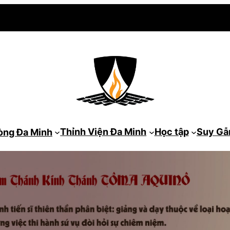
Thỉnh Viện Đa Minh
Học tập
Suy G
òng Đa Minh