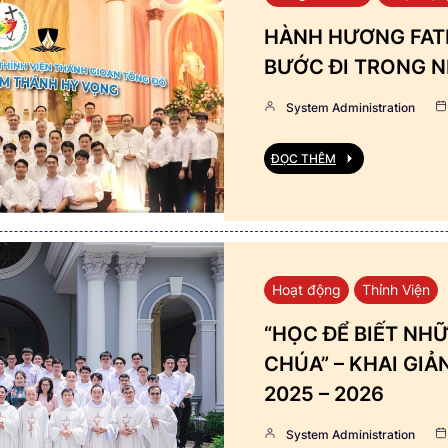
HÀNH HƯƠNG FATI
BƯỚC ĐI TRONG N
System Administration
ĐỌC THÊM
Hoạt động
Thỉnh Viện
“HỌC ĐỂ BIẾT NHỮ
CHÚA” – KHAI GI
2025 – 2026
System Administration