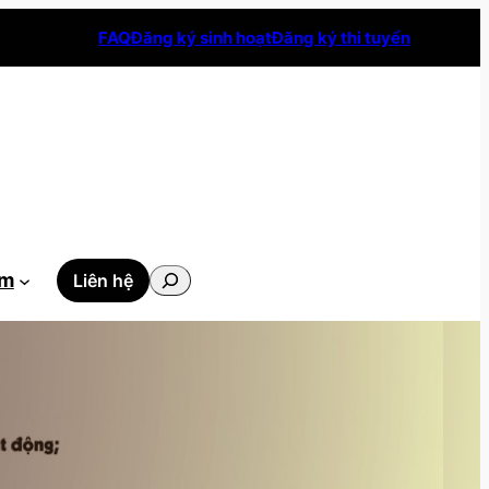
FAQ
Đăng ký sinh hoạt
Đăng ký thi tuyển
Tìm
ẫm
Liên hệ
kiếm