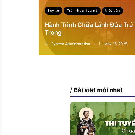
Suy tư
Trăm hoa đua nở
Việt văn
Hành Trình Chữa Lành Đứa Trẻ
Trong
System Administration
May 15, 2025
/ Bài viết mới nhất