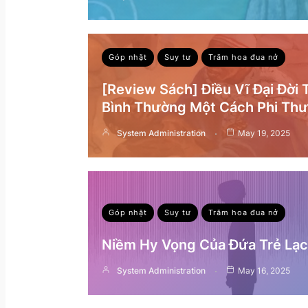
Góp nhặt
Suy tư
Trăm hoa đua nở
[Review Sách] Điều Vĩ Đại Đời
Bình Thường Một Cách Phi Th
System Administration
May 19, 2025
Góp nhặt
Suy tư
Trăm hoa đua nở
Niềm Hy Vọng Của Đứa Trẻ Lạc 
System Administration
May 16, 2025