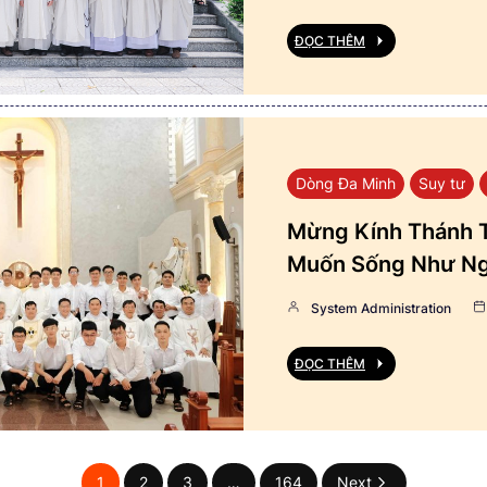
ĐỌC THÊM
Dòng Đa Minh
Suy tư
Mừng Kính Thánh T
Muốn Sống Như Ng
System Administration
ĐỌC THÊM
1
2
3
…
164
Next