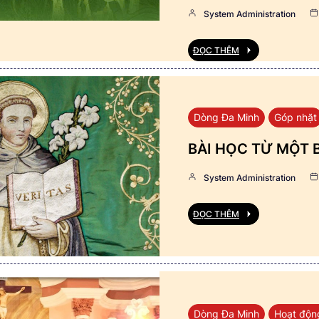
System Administration
ĐỌC THÊM
Dòng Đa Minh
Góp nhặt
BÀI HỌC TỪ MỘT 
System Administration
ĐỌC THÊM
Dòng Đa Minh
Hoạt độn