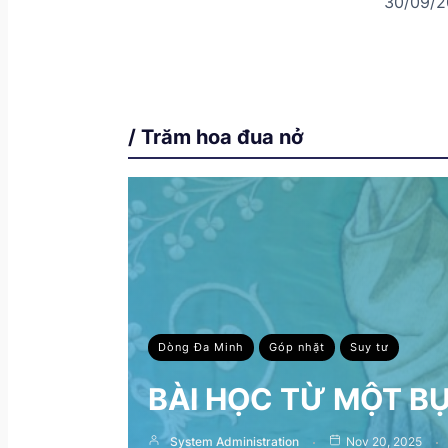
30/09/2
/ Trăm hoa đua nở
Dòng Đa Minh
Góp nhặt
Suy tư
BÀI HỌC TỪ MỘT B
System Administration
Nov 20, 2025