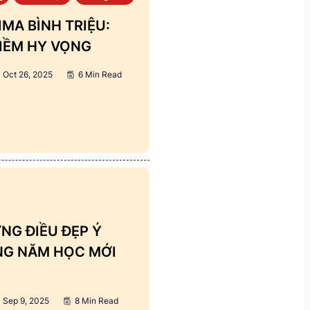
MA BÌNH TRIỆU:
IỀM HY VỌNG
Oct 26, 2025
6 Min Read
NG ĐIỀU ĐẸP Ý
ẢNG NĂM HỌC MỚI
Sep 9, 2025
8 Min Read