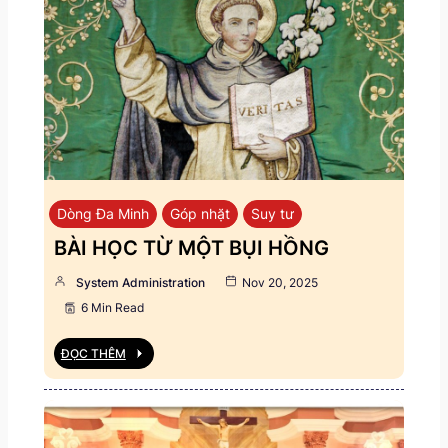
Dòng Đa Minh
Góp nhặt
Suy tư
BÀI HỌC TỪ MỘT BỤI HỒNG
System Administration
Nov 20, 2025
6 Min Read
ĐỌC THÊM