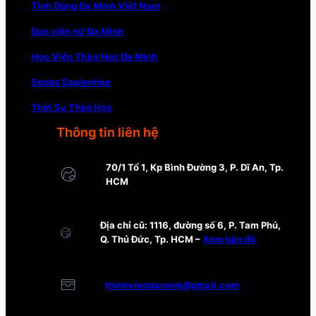
Tỉnh Dòng Đa Minh Việt Nam
Đan viện nữ Đa Minh
Học Viện Thần Học Đa Minh
Sedes Sapientiae
Thời Sự Thần Học
Thông tin liên hệ
70/1 Tổ 1, Kp Bình Đường 3, P. Dĩ An, Tp.
HCM
Địa chỉ cũ: 1116, đường số 6, P. Tam Phú,
Q. Thủ Đức, Tp. HCM –
Xem bản đồ
thinhviendaminh@gmail.com