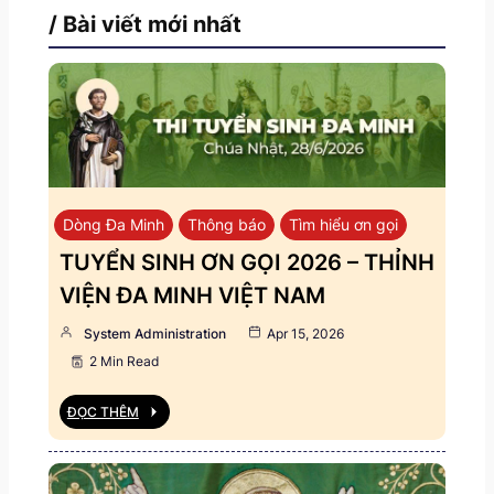
/ Bài viết mới nhất
Dòng Đa Minh
Thông báo
Tìm hiểu ơn gọi
TUYỂN SINH ƠN GỌI 2026 – THỈNH
VIỆN ĐA MINH VIỆT NAM
System Administration
Apr 15, 2026
2 Min Read
ĐỌC THÊM