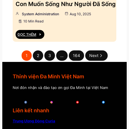
Con Muốn Sống Như Người Đã Sống
System Administration
Aug 10, 2025
10 Min Read
ĐỌC THÊM
1
2
3
…
164
Next
Thỉnh viện Đa Minh Việt Nam
Nơi đón nhận và đào tạo ơn gọi Đa Minh tại Việt Nam
Liên kết nhanh
Trung Ương Dòng Curia