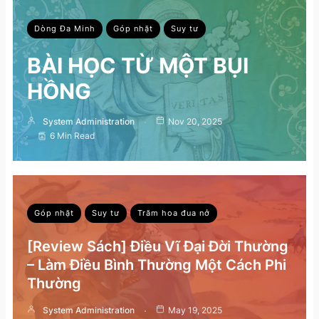
Dòng Đa Minh
Góp nhặt
Suy tư
BÀI HỌC TỪ MỘT BỤI
HỒNG
System Administration
Nov 20, 2025
6 Min Read
Góp nhặt
Suy tư
Trăm hoa đua nở
[Review Sách] Điều Vĩ Đại Đời Thường
– Làm Điều Bình Thường Một Cách Phi
Thường
System Administration
May 19, 2025