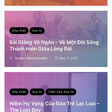
Góp nhặt
Suy tư
Bài Giảng Vô Ngôn – Về Một Đời Sống
Thánh Hiến Giữa Lòng Đời
System Administration
May 17, 2025
Góp nhặt
Suy tư
Trăm hoa đua nở
Niềm Hy Vọng Của Đứa Trẻ Lạc Loài –
The Lost Boy