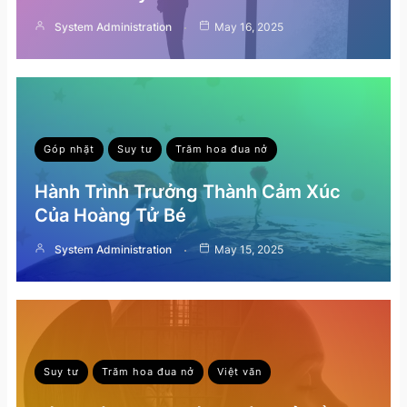
System Administration
May 16, 2025
Góp nhặt
Suy tư
Trăm hoa đua nở
Hành Trình Trưởng Thành Cảm Xúc
Của Hoàng Tử Bé
System Administration
May 15, 2025
Suy tư
Trăm hoa đua nở
Việt văn