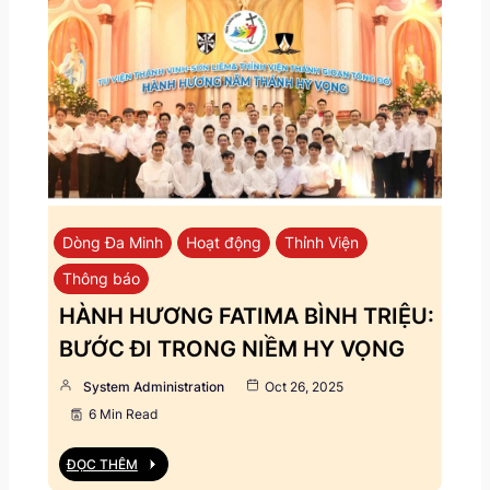
Dòng Đa Minh
Hoạt động
Thỉnh Viện
Thông báo
HÀNH HƯƠNG FATIMA BÌNH TRIỆU:
BƯỚC ĐI TRONG NIỀM HY VỌNG
System Administration
Oct 26, 2025
6 Min Read
ĐỌC THÊM