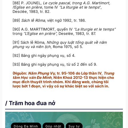
[88] P. JOUNEL,
Le cycle pascal, trong A.G. Martimort,
l’Eglise en prière
, tome IV
“La liturgie et le temps
”,
Desclée, 1983, tr. 82.
[89]
Sách lễ Rôma
, việt ngữ 1992, tr. 186.
[90] A.G. MARTTIMORT, quyển IV
“La liturgie et le temps”
trong
“L’Eglise en prière”,
Deselée, 1983, tr. 87.
[91] Sách lễ Rôma,
Những quy luật tổng quát về năm
phụng vụ và niên lịch
, Roma 1975, số 5.
[92] Bảng ghi ngày phụng vụ, số 4.
[93] Bảng ghi ngày phụng vụ, từ số 2 đến số 9.
(Nguồn:
Năm Phụng Vụ,
tr. 95-106 do Lớp thần IV,
Trung
tâm Học vấn Đa Minh
, Niên Khoá 2012-13 thực hiện cho
mục đích thuyết trình nhóm. Khi đăng web, chúng tôi
lược bớt 1 đoạn, vì vậy có sự khác biệt so với sách in.
/ Trăm hoa đua nở
Dòng Đa Minh
Góp nhặt
Suy tư