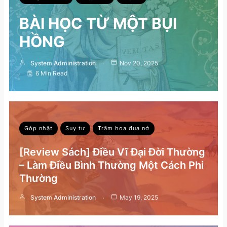
BÀI HỌC TỪ MỘT BỤI
HỒNG
System Administration
Nov 20, 2025
6 Min Read
Góp nhặt
Suy tư
Trăm hoa đua nở
[Review Sách] Điều Vĩ Đại Đời Thường
– Làm Điều Bình Thường Một Cách Phi
Thường
System Administration
May 19, 2025