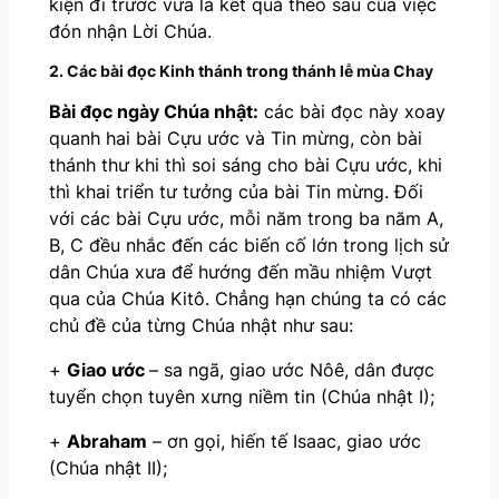
kiện đi trước vừa là kết quả theo sau của việc
đón nhận Lời Chúa.
2. Các bài đọc Kinh thánh trong thánh lễ mùa Chay
Bài đọc ngày Chúa nhật:
các bài đọc này xoay
quanh hai bài Cựu ước và Tin mừng, còn bài
thánh thư khi thì soi sáng cho bài Cựu ước, khi
thì khai triển tư tưởng của bài Tin mừng. Đối
với các bài Cựu ước, mỗi năm trong ba năm A,
B, C đều nhắc đến các biến cố lớn trong lịch sử
dân Chúa xưa để hướng đến mầu nhiệm Vượt
qua của Chúa Kitô. Chẳng hạn chúng ta có các
chủ đề của từng Chúa nhật như sau:
+
Giao ước
– sa ngã, giao ước Nôê, dân được
tuyển chọn tuyên xưng niềm tin (Chúa nhật I);
+
Abraham
– ơn gọi, hiến tế Isaac, giao ước
(Chúa nhật II);