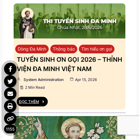
Dòng Đa Minh
Thông báo
Tìm hiểu ơn gọi
TUYỂN SINH ƠN GỌI 2026 – THỈNH
VIỆN ĐA MINH VIỆT NAM
System Administration
Apr 15, 2026
2 Min Read
ĐỌC THÊM
1155