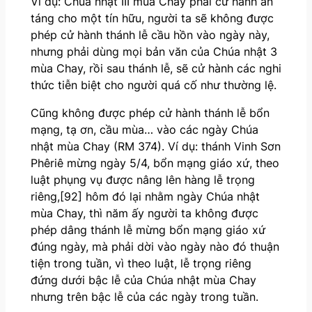
Ví dụ: Chúa nhật III mùa Chay phải cử hành an
táng cho một tín hữu, người ta sẽ không được
phép cử hành thánh lễ cầu hồn vào ngày này,
nhưng phải dùng mọi bản văn của Chúa nhật 3
mùa Chay, rồi sau thánh lễ, sẽ cử hành các nghi
thức tiễn biệt cho người quá cố như thường lệ.
Cũng không được phép cử hành thánh lễ bổn
mạng, tạ ơn, cầu mùa… vào các ngày Chúa
nhật mùa Chay (RM 374). Ví dụ: thánh Vinh Sơn
Phêriê mừng ngày 5/4, bổn mạng giáo xứ, theo
luật phụng vụ được nâng lên hàng lễ trọng
riêng,[92] hôm đó lại nhằm ngày Chúa nhật
mùa Chay, thì năm ấy người ta không được
phép dâng thánh lễ mừng bổn mạng giáo xứ
đúng ngày, mà phải dời vào ngày nào đó thuận
tiện trong tuần, vì theo luật, lễ trọng riêng
đứng dưới bậc lễ của Chúa nhật mùa Chay
nhưng trên bậc lễ của các ngày trong tuần.