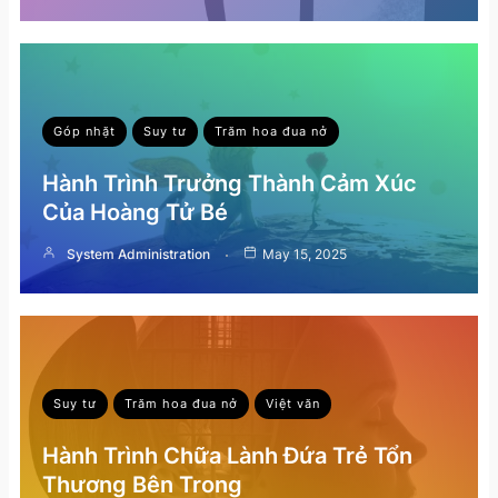
Góp nhặt
Suy tư
Trăm hoa đua nở
Hành Trình Trưởng Thành Cảm Xúc
Của Hoàng Tử Bé
System Administration
May 15, 2025
Suy tư
Trăm hoa đua nở
Việt văn
Hành Trình Chữa Lành Đứa Trẻ Tổn
Thương Bên Trong