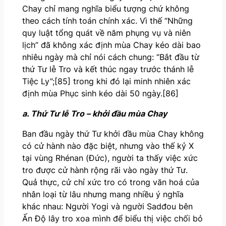
Chay chỉ mang nghĩa biểu tượng chứ không
theo cách tính toán chính xác. Vì thế “Những
quy luật tổng quát về năm phụng vụ và niên
lịch” đã không xác định mùa Chay kéo dài bao
nhiêu ngày mà chỉ nói cách chung: “Bắt đầu từ
thứ Tư lễ Tro và kết thúc ngay trước thánh lễ
Tiệc Ly”;[85] trong khi đó lại minh nhiên xác
định mùa Phục sinh kéo dài 50 ngày.[86]
a. Thứ Tư lễ Tro – khởi đầu mùa Chay
Ban đầu ngày thứ Tư khởi đầu mùa Chay không
có cử hành nào đặc biệt, nhưng vào thế kỷ X
tại vùng Rhénan (Đức), người ta thấy việc xức
tro được cử hành rộng rãi vào ngày thứ Tư.
Quả thực, cử chỉ xức tro có trong văn hoá của
nhân loại từ lâu nhưng mang nhiều ý nghĩa
khác nhau: Người Yogi và người Sadđou bên
Ấn Độ lây tro xoa mình để biểu thị việc chối bỏ