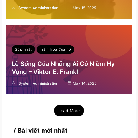
System Administration
May 15, 2025
Góp nhặt
Trăm hoa đua nở
Lẽ Sống Của Những Ai Có Niềm Hy
Vọng – Viktor E. Frankl
System Administration
May 14, 2025
Load More
/ Bài viết mới nhất