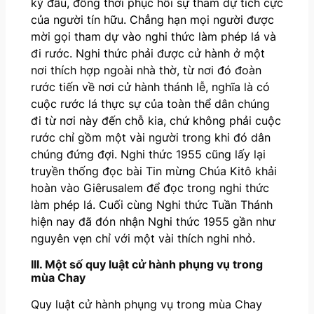
kỷ đầu, đồng thời phục hồi sự tham dự tích cực
của người tín hữu. Chẳng hạn mọi người được
mời gọi tham dự vào nghi thức làm phép lá và
đi rước. Nghi thức phải được cử hành ở một
nơi thích hợp ngoài nhà thờ, từ nơi đó đoàn
rước tiến về nơi cử hành thánh lễ, nghĩa là có
cuộc rước lá thực sự của toàn thể dân chúng
đi từ nơi này đến chỗ kia, chứ không phải cuộc
rước chỉ gồm một vài người trong khi đó dân
chúng đứng đợi. Nghi thức 1955 cũng lấy lại
truyền thống đọc bài Tin mừng Chúa Kitô khải
hoàn vào Giêrusalem để đọc trong nghi thức
làm phép lá. Cuối cùng Nghi thức Tuần Thánh
hiện nay đã đón nhận Nghi thức 1955 gần như
nguyên vẹn chỉ với một vài thích nghi nhỏ.
III. Một số quy luật cử hành phụng vụ trong
mùa Chay
Quy luật cử hành phụng vụ trong mùa Chay