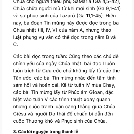
Chúa cho người thiếu phụ SaMaria (Ga 4,5-42),
Chúa chữa người mù từ khi mới sinh (Ga 9,1-41)
và sự phục sinh của Lazarô (Ga 11,1-45). Hiện
nay, ba đoạn Tin mừng này được đọc trong ba
Chúa nhật (III, IV, V) của năm A, nhưng theo
luật phụng vụ vẫn có thể đọc trong năm B và
C.
Các bài đọc trong tuần: Cũng theo các chủ đề
chính yếu của ngày Chúa nhật, bài đọc I luôn
luôn trích từ Cựu ước chứ không lấy từ các thư
Tân ước, các bài Tin mừng nhắc đến tâm tình
sám hối và hoán cải. Kể từ tuần IV mùa Chay,
các bài Tin mừng lấy từ Phúc âm Gioan, đặc
biệt vào tuần V các trình thuật xoay quanh
những cuộc tranh luận căng thẳng giữa Chúa
Giêsu và người Do thái để chuẩn bị dẫn đến
cuộc Thương khó và Phục sinh của Chúa.
3. Các lời nguyện trong thánh lễ