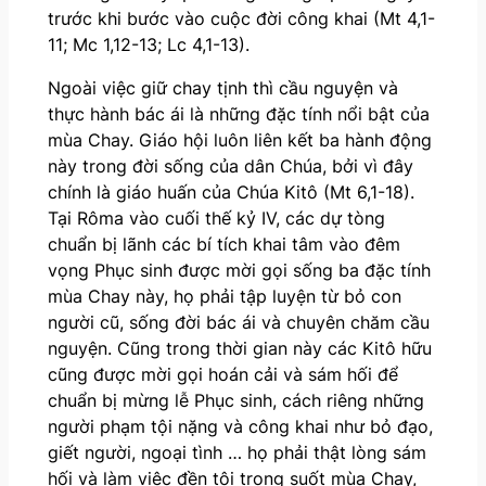
trước khi bước vào cuộc đời công khai (Mt 4,1-
11; Mc 1,12-13; Lc 4,1-13).
Ngoài việc giữ chay tịnh thì cầu nguyện và
thực hành bác ái là những đặc tính nổi bật của
mùa Chay. Giáo hội luôn liên kết ba hành động
này trong đời sống của dân Chúa, bởi vì đây
chính là giáo huấn của Chúa Kitô (Mt 6,1-18).
Tại Rôma vào cuối thế kỷ IV, các dự tòng
chuẩn bị lãnh các bí tích khai tâm vào đêm
vọng Phục sinh được mời gọi sống ba đặc tính
mùa Chay này, họ phải tập luyện từ bỏ con
người cũ, sống đời bác ái và chuyên chăm cầu
nguyện. Cũng trong thời gian này các Kitô hữu
cũng được mời gọi hoán cải và sám hối để
chuẩn bị mừng lễ Phục sinh, cách riêng những
người phạm tội nặng và công khai như bỏ đạo,
giết người, ngoại tình … họ phải thật lòng sám
hối và làm việc đền tội trong suốt mùa Chay,