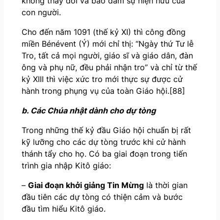
không thay đổi và bảo đảm sự hiện hữu của
con người.
Cho đến năm 1091 (thế kỷ XI) thì công đồng
miền Bénévent (Ý) mới chỉ thị: “Ngày thứ Tư lễ
Tro, tất cả mọi người, giáo sĩ và giáo dân, đàn
ông và phụ nữ, đều phải nhận tro” và chỉ từ thế
kỷ XIII thì việc xức tro mới thực sự được cử
hành trong phụng vụ của toàn Giáo hội.[88]
b. Các Chúa nhật dành cho dự tòng
Trong những thế kỷ đầu Giáo hội chuẩn bị rất
kỹ lưỡng cho các dự tòng trước khi cử hành
thánh tẩy cho họ. Có ba giai đoạn trong tiến
trình gia nhập Kitô giáo:
–
Giai đoạn khởi giảng Tin Mừng
là thời gian
đầu tiên các dự tòng có thiện cảm và bước
đầu tìm hiểu Kitô giáo.