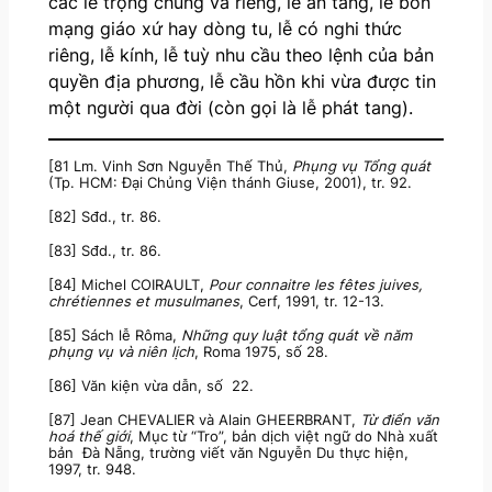
các lễ trọng chung và riêng, lễ an táng, lễ bổn
mạng giáo xứ hay dòng tu, lễ có nghi thức
riêng, lễ kính, lễ tuỳ nhu cầu theo lệnh của bản
quyền địa phương, lễ cầu hồn khi vừa được tin
một người qua đời (còn gọi là lễ phát tang).
[81 Lm. Vinh Sơn Nguyễn Thế Thủ,
Phụng vụ Tổng quát
(Tp. HCM: Đại Chủng Viện thánh Giuse, 2001), tr. 92.
[82] Sđd., tr. 86.
[83] Sđd., tr. 86.
[84] Michel COIRAULT,
Pour connaitre les fêtes juives,
chrétiennes et musulmanes
, Cerf, 1991, tr. 12-13.
[85] Sách lễ Rôma,
Những quy luật tổng quát về năm
phụng vụ và niên lịch
, Roma 1975, số 28.
[86] Văn kiện vừa dẫn, số 22.
[87] Jean CHEVALIER và Alain GHEERBRANT,
Từ điển văn
hoá thế giới
, Mục từ “Tro”, bản dịch việt ngữ do Nhà xuất
bản Đà Nẵng, trường viết văn Nguyễn Du thực hiện,
1997, tr. 948.