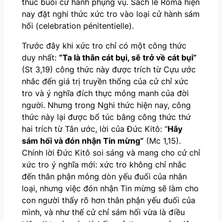
thúc buổi cử hành phụng vụ. Sách lễ Rôma hiện
nay đặt nghi thức xức tro vào loại cử hành sám
hối (celebration pénitentielle).
Trước đây khi xức tro chỉ có một công thức
duy nhất:
“Ta là thân cát bụi, sẽ trở về cát bụi”
(St 3,19) công thức này được trích từ Cựu ước
nhắc đến giá trị truyền thống của cử chỉ xức
tro và ý nghĩa đích thực mỏng manh của đời
người. Nhưng trong Nghi thức hiện nay, công
thức này lại được bổ túc bằng công thức thứ
hai trích từ Tân ước, lời của Đức Kitô: “
Hãy
sám hối và đón nhận Tin mừng”
(Mc 1,15).
Chính lời Đức Kitô soi sáng và mang cho cử chỉ
xức tro ý nghĩa mới: xức tro không chỉ nhắc
đến thân phận mỏng dòn yếu đuối của nhân
loại, nhưng việc đón nhận Tin mừng sẽ làm cho
con người thấy rõ hơn thân phận yếu đuối của
mình, và như thế cử chỉ sám hối vừa là điều