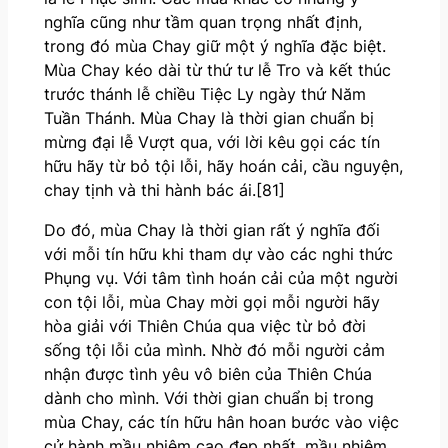
nghĩa cũng như tầm quan trọng nhất định,
trong đó mùa Chay giữ một ý nghĩa đặc biệt.
Mùa Chay kéo dài từ thứ tư lễ Tro và kết thúc
trước thánh lễ chiều Tiệc Ly ngày thứ Năm
Tuần Thánh. Mùa Chay là thời gian chuẩn bị
mừng đại lễ Vượt qua, với lời kêu gọi các tín
hữu hãy từ bỏ tội lỗi, hãy hoán cải, cầu nguyện,
chay tịnh và thi hành bác ái.[81]
Do đó, mùa Chay là thời gian rất ý nghĩa đối
với mỗi tín hữu khi tham dự vào các nghi thức
Phụng vụ. Với tâm tình hoán cải của một người
con tội lỗi, mùa Chay mời gọi mỗi người hãy
hòa giải với Thiên Chúa qua việc từ bỏ đời
sống tội lỗi của mình. Nhờ đó mỗi người cảm
nhận được tình yêu vô biên của Thiên Chúa
dành cho mình. Với thời gian chuẩn bị trong
mùa Chay, các tín hữu hân hoan bước vào việc
cử hành mầu nhiệm cao đẹp nhất, mầu nhiệm