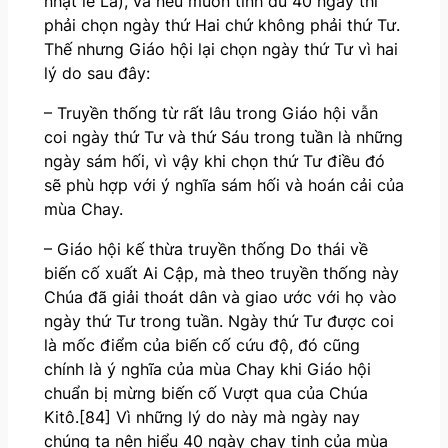
nhật lễ Lá), và nếu muốn tính đủ 40 ngày thì
phải chọn ngày thứ Hai chứ không phải thứ Tư.
Thế nhưng Giáo hội lại chọn ngày thứ Tư vì hai
lý do sau đây:
– Truyền thống từ rất lâu trong Giáo hội vẫn
coi ngày thứ Tư và thứ Sáu trong tuần là những
ngày sám hối, vì vậy khi chọn thứ Tư điều đó
sẽ phù hợp với ý nghĩa sám hối và hoán cải của
mùa Chay.
– Giáo hội kế thừa truyền thống Do thái về
biến cố xuất Ai Cập, mà theo truyền thống này
Chúa đã giải thoát dân và giao ước với họ vào
ngày thứ Tư trong tuần. Ngày thứ Tư được coi
là mốc điểm của biến cố cứu độ, đó cũng
chính là ý nghĩa của mùa Chay khi Giáo hội
chuẩn bị mừng biến cố Vượt qua của Chúa
Kitô.[84] Vì những lý do này mà ngày nay
chúng ta nên hiểu 40 ngày chay tịnh của mùa