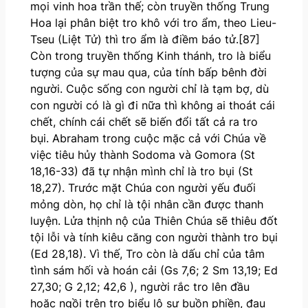
mọi vinh hoa trần thế; còn truyền thống Trung
Hoa lại phân biệt tro khô với tro ẩm, theo Lieu-
Tseu (Liệt Tử) thì tro ẩm là điềm báo tử.[87]
Còn trong truyền thống Kinh thánh, tro là biểu
tượng của sự mau qua, của tính bấp bênh đời
người. Cuộc sống con người chỉ là tạm bợ, dù
con người có là gì đi nữa thì không ai thoát cái
chết, chính cái chết sẽ biến đổi tất cả ra tro
bụi. Abraham trong cuộc mặc cả với Chúa về
việc tiêu hủy thành Sodoma và Gomora (St
18,16-33) đã tự nhận mình chỉ là tro bụi (St
18,27). Trước mặt Chúa con người yếu đuối
mỏng dòn, họ chỉ là tội nhân cần được thanh
luyện. Lửa thịnh nộ của Thiên Chúa sẽ thiêu đốt
tội lỗi và tính kiêu căng con người thành tro bụi
(Ed 28,18). Vì thế, Tro còn là dấu chỉ của tâm
tình sám hối và hoán cải (Gs 7,6; 2 Sm 13,19; Ed
27,30; G 2,12; 42,6 ), người rắc tro lên đầu
hoặc ngồi trên tro biểu lộ sự buồn phiền, đau