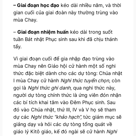
– Giai đoạn học đạo
kéo dài nhiều năm, và thời
gian cuối của giai đoàn này thường trùng vào
mùa Chay.
–
Giai đoạn nhiệm huấn
kéo dài trong suốt
tuần Bát nhật Phục sinh sau khi đã chịu thánh
tẩy.
Vì giai đoạn cuối để gia nhập đạo trùng vào
mùa Chay nên Giáo hội cử hành một số nghi
thức đặc biệt dành cho các dự tòng: Chúa nhật
I mùa Chay cử hành
Nghi thức tuyển chọn
, còn
gọi là
Nghi thức ghi danh
, qua nghi thức này,
người dự tòng chính thức là ứng viên đón nhận
các bí tích khai tâm vào Đêm Phục sinh. Sau
đó vào Chúa nhật, thứ III, IV và V họ sẽ tham
dự các
Nghi thức “khảo hạch”,
tức giám mục sẽ
giảng dạy và hỏi các dự tòng tổng quát về
giáo lý Kitô giáo, kế đó ngài sẽ cử hành
Nghi