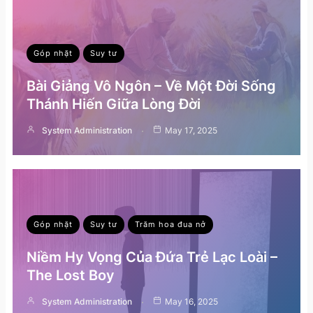
Góp nhặt
Suy tư
Bài Giảng Vô Ngôn – Về Một Đời Sống
Thánh Hiến Giữa Lòng Đời
System Administration
May 17, 2025
Góp nhặt
Suy tư
Trăm hoa đua nở
Niềm Hy Vọng Của Đứa Trẻ Lạc Loài –
The Lost Boy
System Administration
May 16, 2025