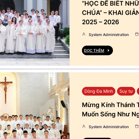
“HỌC ĐỂ BIẾT NHỮ
CHÚA” – KHAI GI
2025 – 2026
System Administration
ĐỌC THÊM
Dòng Đa Minh
Suy tư
Mừng Kính Thánh T
Muốn Sống Như Ng
System Administration