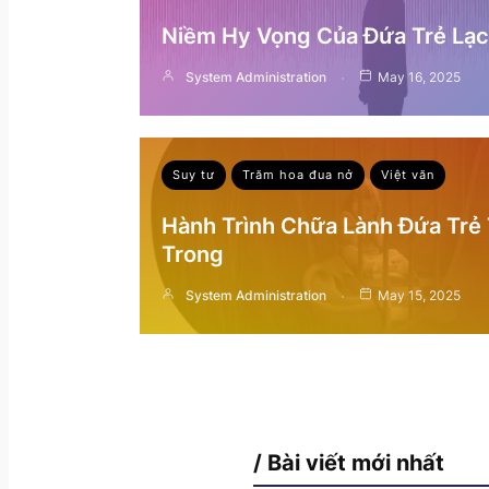
Niềm Hy Vọng Của Đứa Trẻ Lạc 
System Administration
May 16, 2025
Suy tư
Trăm hoa đua nở
Việt văn
Hành Trình Chữa Lành Đứa Trẻ
Trong
System Administration
May 15, 2025
/ Bài viết mới nhất