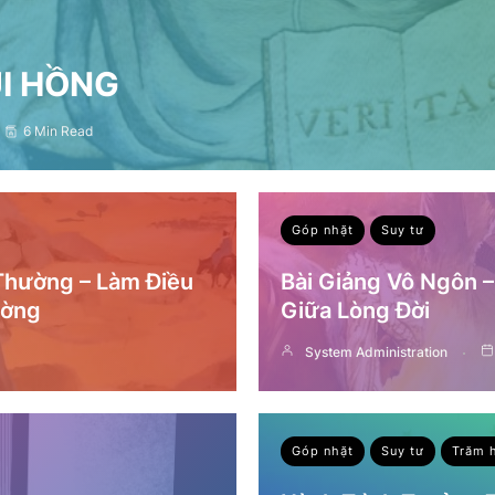
ỤI HỒNG
6 Min Read
Góp nhặt
Suy tư
 Thường – Làm Điều
Bài Giảng Vô Ngôn 
ường
Giữa Lòng Đời
System Administration
Góp nhặt
Suy tư
Trăm 