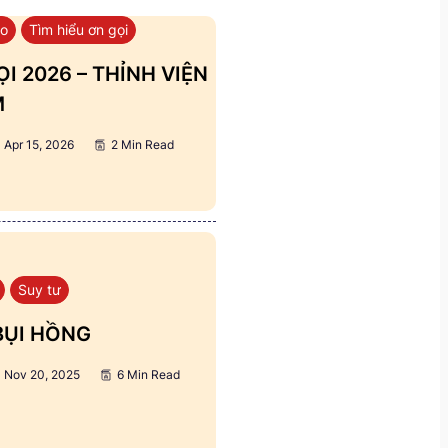
áo
Tìm hiểu ơn gọi
I 2026 – THỈNH VIỆN
M
Apr 15, 2026
2 Min Read
Suy tư
BỤI HỒNG
Nov 20, 2025
6 Min Read