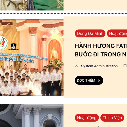
Dòng Đa Minh
Hoạt độn
HÀNH HƯƠNG FATI
BƯỚC ĐI TRONG N
System Administration
ĐỌC THÊM
Hoạt động
Thỉnh Viện