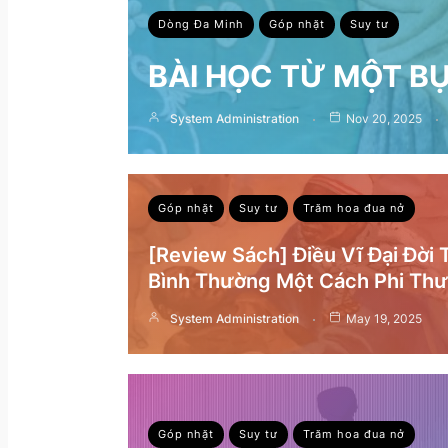
Dòng Đa Minh
Góp nhặt
Suy tư
BÀI HỌC TỪ MỘT B
System Administration
Nov 20, 2025
Góp nhặt
Suy tư
Trăm hoa đua nở
[Review Sách] Điều Vĩ Đại Đời
Bình Thường Một Cách Phi Th
System Administration
May 19, 2025
Góp nhặt
Suy tư
Trăm hoa đua nở