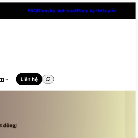
FAQ
Đăng ký sinh hoạt
Đăng ký thi tuyển
Tìm
ẫm
Liên hệ
kiếm