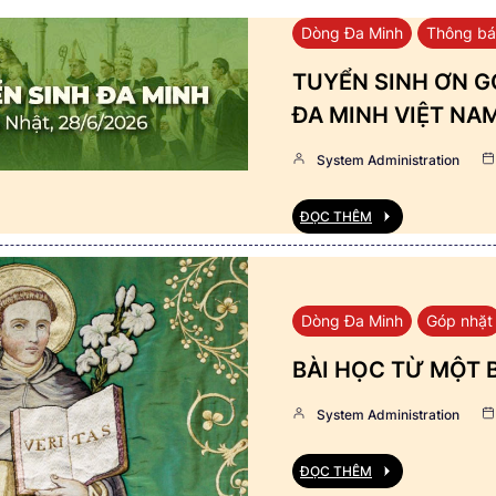
Dòng Đa Minh
Thông b
TUYỂN SINH ƠN GỌ
ĐA MINH VIỆT NA
System Administration
ĐỌC THÊM
Dòng Đa Minh
Góp nhặt
BÀI HỌC TỪ MỘT 
System Administration
ĐỌC THÊM