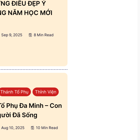
NG ĐIỀU ĐẸP Ý
ẢNG NĂM HỌC MỚI
Sep 9, 2025
8 Min Read
Thánh Tổ Phụ
Thỉnh Viện
ổ Phụ Đa Minh – Con
ười Đã Sống
Aug 10, 2025
10 Min Read