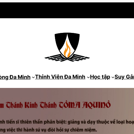
Thỉnh Viện Đa Minh
Học tập
Suy G
òng Đa Minh