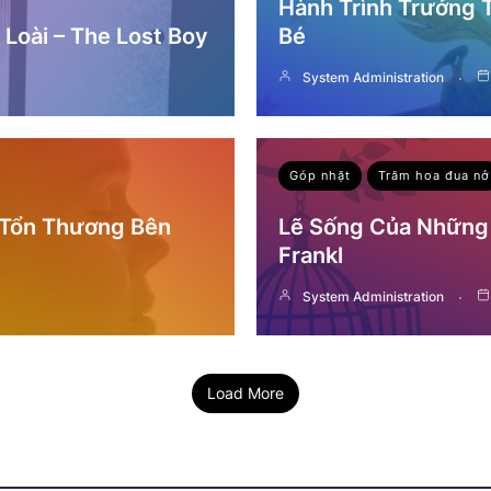
Hành Trình Trưởng
Loài – The Lost Boy
Bé
System Administration
Góp nhặt
Trăm hoa đua nở
 Tổn Thương Bên
Lẽ Sống Của Những 
Frankl
System Administration
Load More