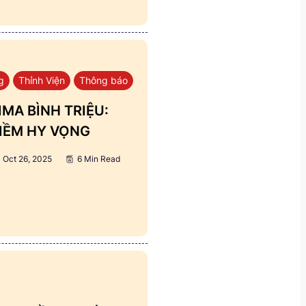
g
Thỉnh Viện
Thông báo
MA BÌNH TRIỆU:
IỀM HY VỌNG
Oct 26, 2025
6 Min Read