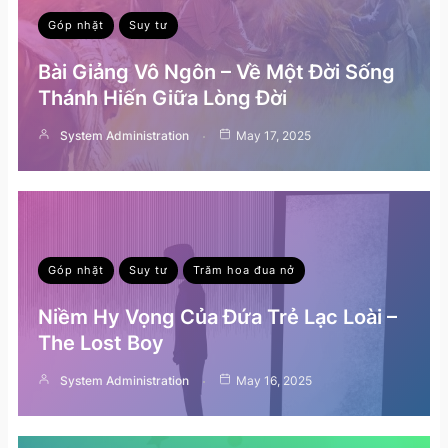
Góp nhặt
Suy tư
Bài Giảng Vô Ngôn – Về Một Đời Sống
Thánh Hiến Giữa Lòng Đời
System Administration
May 17, 2025
Góp nhặt
Suy tư
Trăm hoa đua nở
Niềm Hy Vọng Của Đứa Trẻ Lạc Loài –
The Lost Boy
System Administration
May 16, 2025