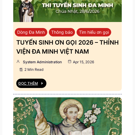
Dòng Đa Minh
Thông báo
Tìm hiểu ơn gọi
TUYỂN SINH ƠN GỌI 2026 – THỈNH
VIỆN ĐA MINH VIỆT NAM
System Administration
Apr 15, 2026
2 Min Read
ĐỌC THÊM