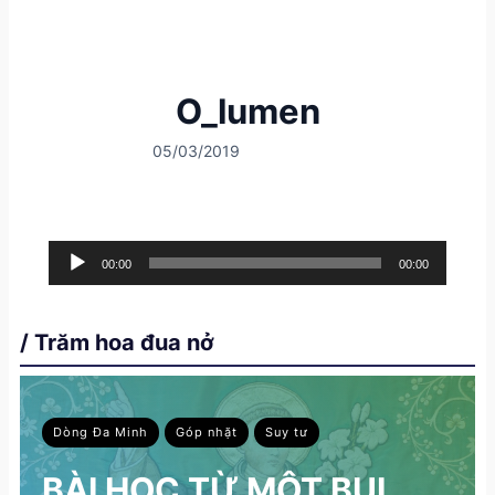
O_lumen
05/03/2019
A
u
00:00
00:00
d
i
/ Trăm hoa đua nở
o
P
l
a
Dòng Đa Minh
Góp nhặt
Suy tư
y
e
BÀI HỌC TỪ MỘT BỤI