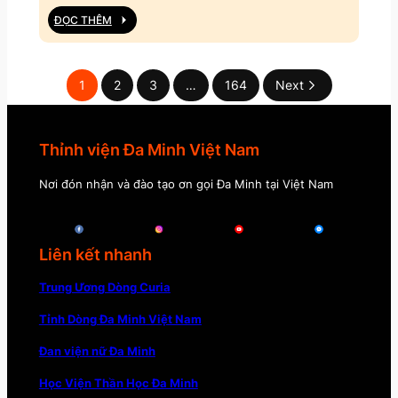
ĐỌC THÊM
1
2
3
…
164
Next
Thỉnh viện Đa Minh Việt Nam
Nơi đón nhận và đào tạo ơn gọi Đa Minh tại Việt Nam
Liên kết nhanh
Trung Ương Dòng Curia
Tỉnh Dòng Đa Minh Việt Nam
Đan viện nữ Đa Minh
Học Viện Thần Học Đa Minh