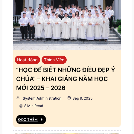
Hoạt động
Thỉnh Viện
“HỌC ĐỂ BIẾT NHỮNG ĐIỀU ĐẸP Ý
CHÚA” – KHAI GIẢNG NĂM HỌC
MỚI 2025 – 2026
System Administration
Sep 9, 2025
8 Min Read
ĐỌC THÊM