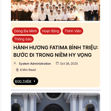
Dòng Đa Minh
Hoạt động
Thỉnh Viện
Thông báo
HÀNH HƯƠNG FATIMA BÌNH TRIỆU:
BƯỚC ĐI TRONG NIỀM HY VỌNG
System Administration
Oct 26, 2025
6 Min Read
ĐỌC THÊM