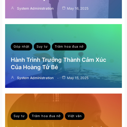
System Administration
May 16, 2025
Góp nhặt
Suy tư
Trăm hoa đua nở
Hành Trình Trưởng Thành Cảm Xúc
Của Hoàng Tử Bé
System Administration
May 15, 2025
Suy tư
Trăm hoa đua nở
Việt văn