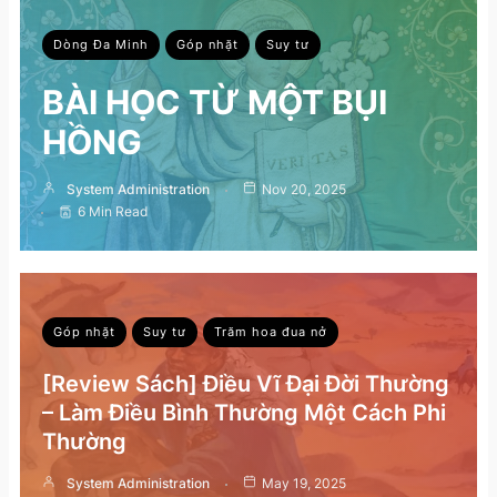
Dòng Đa Minh
Góp nhặt
Suy tư
BÀI HỌC TỪ MỘT BỤI
HỒNG
System Administration
Nov 20, 2025
6 Min Read
Góp nhặt
Suy tư
Trăm hoa đua nở
[Review Sách] Điều Vĩ Đại Đời Thường
– Làm Điều Bình Thường Một Cách Phi
Thường
System Administration
May 19, 2025