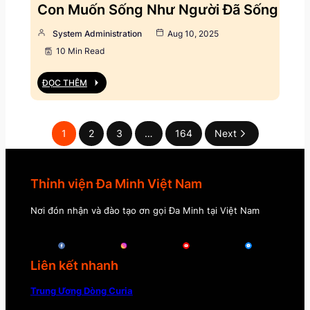
Con Muốn Sống Như Người Đã Sống
System Administration
Aug 10, 2025
10 Min Read
ĐỌC THÊM
1
2
3
…
164
Next
Thỉnh viện Đa Minh Việt Nam
Nơi đón nhận và đào tạo ơn gọi Đa Minh tại Việt Nam
Liên kết nhanh
Trung Ương Dòng Curia