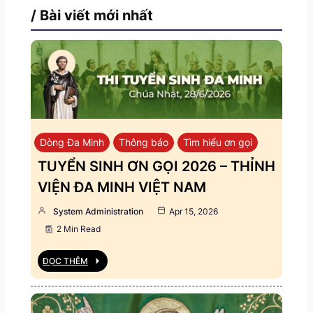
/ Bài viết mới nhất
Dòng Đa Minh
Thông báo
Tìm hiểu ơn gọi
TUYỂN SINH ƠN GỌI 2026 – THỈNH
VIỆN ĐA MINH VIỆT NAM
System Administration
Apr 15, 2026
2 Min Read
ĐỌC THÊM