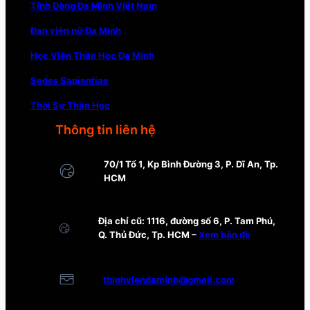
Tỉnh Dòng Đa Minh Việt Nam
Đan viện nữ Đa Minh
Học Viện Thần Học Đa Minh
Sedes Sapientiae
Thời Sự Thần Học
Thông tin liên hệ
70/1 Tổ 1, Kp Bình Đường 3, P. Dĩ An, Tp.
HCM
Địa chỉ cũ: 1116, đường số 6, P. Tam Phú,
Q. Thủ Đức, Tp. HCM –
Xem bản đồ
thinhviendaminh@gmail.com