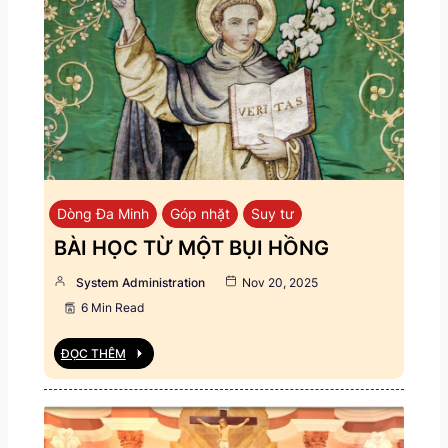
Dòng Đa Minh
Góp nhặt
Suy tư
BÀI HỌC TỪ MỘT BỤI HỒNG
System Administration
Nov 20, 2025
6 Min Read
ĐỌC THÊM