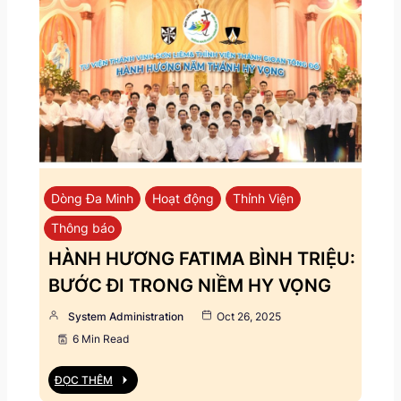
Dòng Đa Minh
Hoạt động
Thỉnh Viện
Thông báo
HÀNH HƯƠNG FATIMA BÌNH TRIỆU:
BƯỚC ĐI TRONG NIỀM HY VỌNG
System Administration
Oct 26, 2025
6 Min Read
ĐỌC THÊM