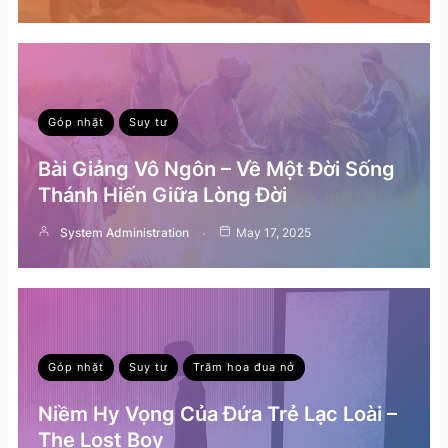
Góp nhặt
Suy tư
Bài Giảng Vô Ngôn – Về Một Đời Sống
Thánh Hiến Giữa Lòng Đời
System Administration
May 17, 2025
Góp nhặt
Suy tư
Trăm hoa đua nở
Niềm Hy Vọng Của Đứa Trẻ Lạc Loài –
The Lost Boy