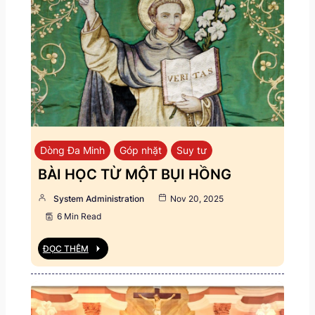
Dòng Đa Minh
Góp nhặt
Suy tư
BÀI HỌC TỪ MỘT BỤI HỒNG
System Administration
Nov 20, 2025
6 Min Read
ĐỌC THÊM