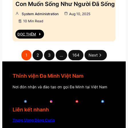
Con Muốn Sống Như Người Đã Sống
System Administration
Aug 10, 2025
10 Min Read
ĐỌC THÊM
1
2
3
…
164
Next
Thỉnh viện Đa Minh Việt Nam
Nơi đón nhận và đào tạo ơn gọi Đa Minh tại Việt Nam
Liên kết nhanh
Trung Ương Dòng Curia