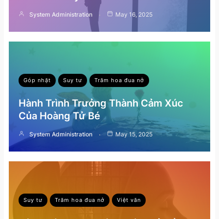
System Administration
May 16, 2025
Góp nhặt
Suy tư
Trăm hoa đua nở
Hành Trình Trưởng Thành Cảm Xúc
Của Hoàng Tử Bé
System Administration
May 15, 2025
Suy tư
Trăm hoa đua nở
Việt văn