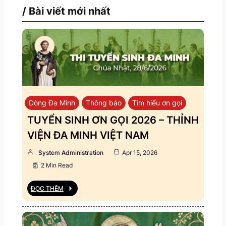
/ Bài viết mới nhất
Dòng Đa Minh
Thông báo
Tìm hiểu ơn gọi
TUYỂN SINH ƠN GỌI 2026 – THỈNH
VIỆN ĐA MINH VIỆT NAM
System Administration
Apr 15, 2026
2 Min Read
ĐỌC THÊM