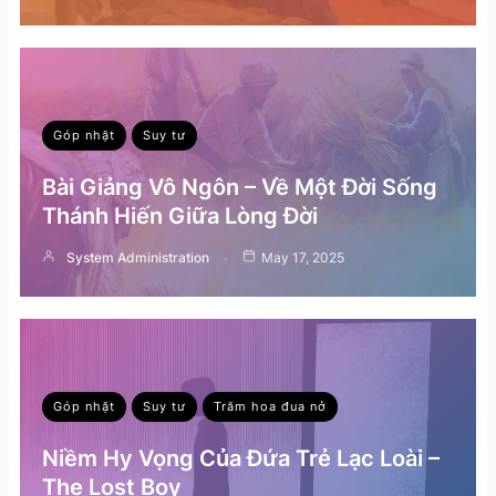
Góp nhặt
Suy tư
Bài Giảng Vô Ngôn – Về Một Đời Sống
Thánh Hiến Giữa Lòng Đời
System Administration
May 17, 2025
Góp nhặt
Suy tư
Trăm hoa đua nở
Niềm Hy Vọng Của Đứa Trẻ Lạc Loài –
The Lost Boy