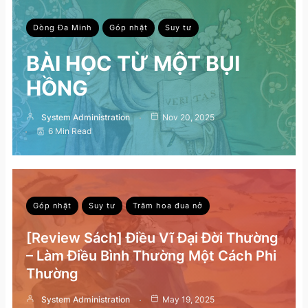
Dòng Đa Minh
Góp nhặt
Suy tư
BÀI HỌC TỪ MỘT BỤI
HỒNG
System Administration
Nov 20, 2025
6 Min Read
Góp nhặt
Suy tư
Trăm hoa đua nở
[Review Sách] Điều Vĩ Đại Đời Thường
– Làm Điều Bình Thường Một Cách Phi
Thường
System Administration
May 19, 2025