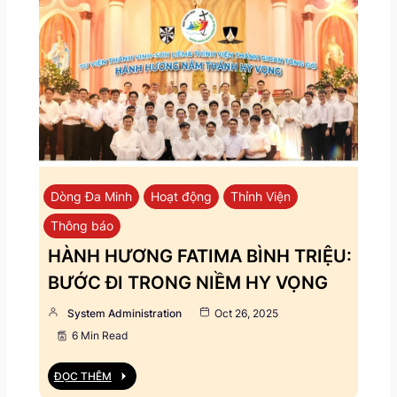
Dòng Đa Minh
Hoạt động
Thỉnh Viện
Thông báo
HÀNH HƯƠNG FATIMA BÌNH TRIỆU:
BƯỚC ĐI TRONG NIỀM HY VỌNG
System Administration
Oct 26, 2025
6 Min Read
ĐỌC THÊM