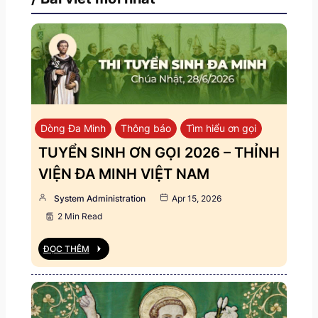
Dòng Đa Minh
Thông báo
Tìm hiểu ơn gọi
TUYỂN SINH ƠN GỌI 2026 – THỈNH
VIỆN ĐA MINH VIỆT NAM
System Administration
Apr 15, 2026
2 Min Read
ĐỌC THÊM