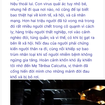
hiệu thoái lui. Con virus quái ác tuy nhỏ bé,
nhưng hễ đi qua nơi nào, nó cũng để lại biết
bao thiệt hại về kinh tế, xã hội, và cả nhân
mạng. Hơn hai triệu người đã tử vong mà trong
đó rất nhiều người chết trong cô quạnh vì cách
ly; hàng triệu người thất nghiệp, rơi vào cảnh
nghèo đói, túng quẫn; và vì thế, có khi bị gạt ra
bên lề xã hội. Nỗi đau của người phải chứng
kiến người thân ra đi, cùng nỗi khiếp sợ bao
trùm nhân loại khi số người nhiễm bệnh không
ngừng gia tăng. Hoàn cảnh khốn khó ấy khiến
tôi nhớ đến Mẹ Têrêsa Calcutta, vị thánh đã
cống hiến đời mình cho những mảnh đời đau
khổ và bị bỏ rơi.