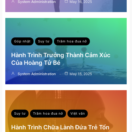
System Administration
May 16, 2025
Góp nhặt
Suy tư
Trăm hoa đua nở
Hành Trình Trưởng Thành Cảm Xúc
Của Hoàng Tử Bé
System Administration
May 15, 2025
Suy tư
Trăm hoa đua nở
Việt văn
Hành Trình Chữa Lành Đứa Trẻ Tổn