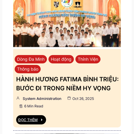
Dòng Đa Minh
Hoạt động
Thỉnh Viện
Thông báo
HÀNH HƯƠNG FATIMA BÌNH TRIỆU:
BƯỚC ĐI TRONG NIỀM HY VỌNG
System Administration
Oct 26, 2025
6 Min Read
ĐỌC THÊM