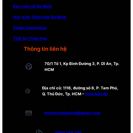
Đan viện nữ Đa Minh
Học Viện Thần Học Đa Minh
Sedes Sapientiae
Thời Sự Thần Học
Thông tin liên hệ
70/1 Tổ 1, Kp Bình Đường 3, P. Dĩ An, Tp.
HCM
Địa chỉ cũ: 1116, đường số 6, P. Tam Phú,
Q. Thủ Đức, Tp. HCM –
Xem bản đồ
thinhviendaminh@gmail.com
0985 188 795