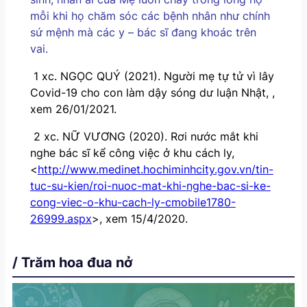
mỗi khi họ chăm sóc các bệnh nhân như chính
sứ mệnh mà các y – bác sĩ đang khoác trên
vai.
1
xc. NGỌC QUÝ (2021). Người mẹ tự tử vì lây
Covid-19 cho con làm dậy sóng dư luận Nhật,
,
xem 26/01/2021.
2
xc. NỮ VƯƠNG (2020). Rơi nước mắt khi
nghe bác sĩ kể công việc ở khu cách ly,
<
http://www.medinet.hochiminhcity.gov.vn/tin-
tuc-su-kien/roi-nuoc-mat-khi-nghe-bac-si-ke-
cong-viec-o-khu-cach-ly-cmobile1780-
26999.aspx
>, xem 15/4/2020.
/ Trăm hoa đua nở