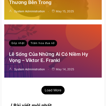
Thương Bên Trong
System Administration
May 15, 2025
Góp nhặt
Trăm hoa đua nở
Lẽ Sống Của Những Ai Có Niềm Hy
Vọng – Viktor E. Frankl
System Administration
May 14, 2025
Load More
/ Bài viết mới nhất