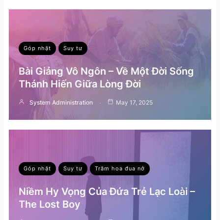
Góp nhặt
Suy tư
Bài Giảng Vô Ngôn – Về Một Đời Sống
Thánh Hiến Giữa Lòng Đời
System Administration
May 17, 2025
Góp nhặt
Suy tư
Trăm hoa đua nở
Niềm Hy Vọng Của Đứa Trẻ Lạc Loài –
The Lost Boy