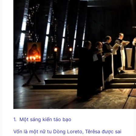
1.
Một sáng kiến táo bạo
Vốn là một nữ tu Dòng Loreto, Têrêsa được sai