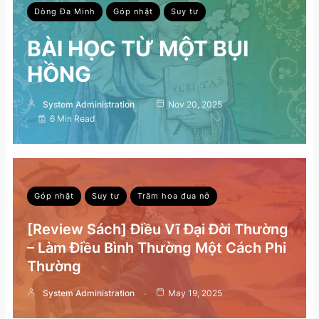
Dòng Đa Minh
Góp nhặt
Suy tư
BÀI HỌC TỪ MỘT BỤI
HỒNG
System Administration
Nov 20, 2025
6 Min Read
Góp nhặt
Suy tư
Trăm hoa đua nở
[Review Sách] Điều Vĩ Đại Đời Thường
– Làm Điều Bình Thường Một Cách Phi
Thường
System Administration
May 19, 2025