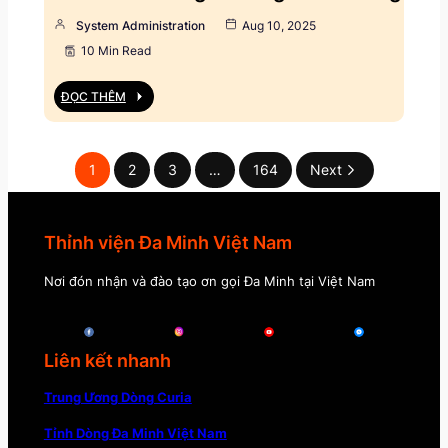
System Administration
Aug 10, 2025
10 Min Read
ĐỌC THÊM
1
2
3
…
164
Next
Thỉnh viện Đa Minh Việt Nam
Nơi đón nhận và đào tạo ơn gọi Đa Minh tại Việt Nam
Liên kết nhanh
Trung Ương Dòng Curia
Tỉnh Dòng Đa Minh Việt Nam