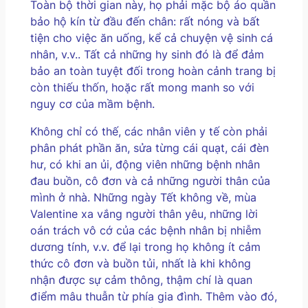
Toàn bộ thời gian này, họ phải mặc bộ áo quần
bảo hộ kín từ đầu đến chân: rất nóng và bất
tiện cho việc ăn uống, kể cả chuyện vệ sinh cá
nhân, v.v.. Tất cả những hy sinh đó là để đảm
bảo an toàn tuyệt đối trong hoàn cảnh trang bị
còn thiếu thốn, hoặc rất mong manh so với
nguy cơ của mầm bệnh.
Không chỉ có thế, các nhân viên y tế còn phải
phân phát phần ăn, sửa từng cái quạt, cái đèn
hư, có khi an ủi, động viên những bệnh nhân
đau buồn, cô đơn và cả những người thân của
mình ở nhà. Những ngày Tết không về, mùa
Valentine xa vắng người thân yêu, những lời
oán trách vô cớ của các bệnh nhân bị nhiễm
dương tính, v.v. để lại trong họ không ít cảm
thức cô đơn và buồn tủi, nhất là khi không
nhận được sự cảm thông, thậm chí là quan
điểm mâu thuẫn từ phía gia đình. Thêm vào đó,