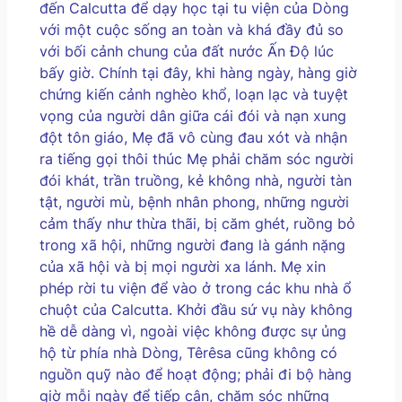
đến Calcutta để dạy học tại tu viện của Dòng
với một cuộc sống an toàn và khá đầy đủ so
với bối cảnh chung của đất nước Ấn Độ lúc
bấy giờ. Chính tại đây, khi hàng ngày, hàng giờ
chứng kiến cảnh nghèo khổ, loạn lạc và tuyệt
vọng của người dân giữa cái đói và nạn xung
đột tôn giáo, Mẹ đã vô cùng đau xót và nhận
ra tiếng gọi thôi thúc Mẹ phải chăm sóc người
đói khát, trần truồng, kẻ không nhà, người tàn
tật, người mù, bệnh nhân phong, những người
cảm thấy như thừa thãi, bị căm ghét, ruồng bỏ
trong xã hội, những người đang là gánh nặng
của xã hội và bị mọi người xa lánh. Mẹ xin
phép rời tu viện để vào ở trong các khu nhà ổ
chuột của Calcutta. Khởi đầu sứ vụ này không
hề dễ dàng vì, ngoài việc không được sự ủng
hộ từ phía nhà Dòng, Têrêsa cũng không có
nguồn quỹ nào để hoạt động; phải đi bộ hàng
giờ mỗi ngày để tiếp cận, chăm sóc những