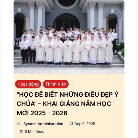
Hoạt động
Thỉnh Viện
“HỌC ĐỂ BIẾT NHỮNG ĐIỀU ĐẸP Ý
CHÚA” – KHAI GIẢNG NĂM HỌC
MỚI 2025 – 2026
System Administration
Sep 9, 2025
8 Min Read