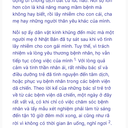
động đi chống dịch bất cứ lúc nào. Nỗi sợ lớn
hơn còn là khả năng mang mầm bệnh mà
không hay biết, rồi lây nhiễm cho con cái, cha
mẹ hay những người thân yêu khác của mình.
Nỗi sợ ấy dằn vặt kinh khủng đến mức mà một
người mẹ ở Nhật Bản đã tự sát sau khi vô tình
lây nhiễm cho con gái mình. Tuy thế, vì trách
nhiệm và lòng yêu thương bệnh nhân, họ vẫn
1.
tiếp tục công việc của mình
Với lòng quả
cảm và tinh thần nhân ái, rất nhiều bác sĩ và
điều dưỡng trẻ đã tình nguyện đến tâm dịch,
hoặc phục vụ bệnh nhân trong các bệnh viện
dã chiến. Theo lời kể của những bác sĩ trẻ trở
về từ các bệnh viện dã chiến, một ngày ở đây
rất vất vả, có khi chỉ có việc chăm sóc bệnh
nhân và lấy mẫu xét nghiệm phải làm từ sáng
đến tận 10 giờ đêm mới xong, ai cũng như rã
2
rời vì không có thời gian ăn uống, nghỉ ngơi
.