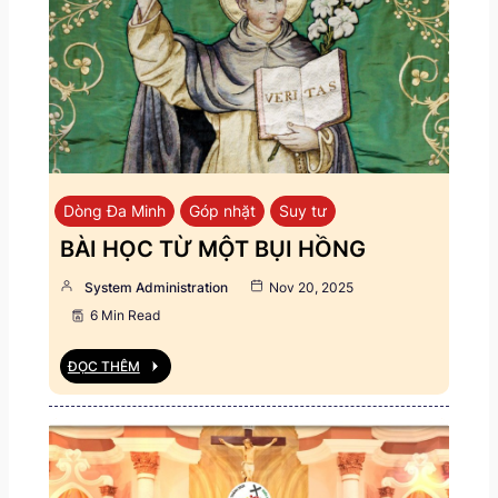
Dòng Đa Minh
Góp nhặt
Suy tư
BÀI HỌC TỪ MỘT BỤI HỒNG
System Administration
Nov 20, 2025
6 Min Read
ĐỌC THÊM