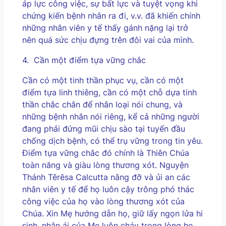
áp lực công việc, sự bất lực và tuyệt vọng khi
chứng kiến bệnh nhân ra đi, v.v. đã khiến chính
những nhân viên y tế thấy gánh nặng lại trở
nên quá sức chịu đựng trên đôi vai của mình.
4.
Cần một điểm tựa vững chắc
Cần có một tinh thần phục vụ, cần có một
điểm tựa linh thiêng, cần có một chỗ dựa tinh
thần chắc chắn để nhân loại nói chung, và
những bệnh nhân nói riêng, kể cả những người
đang phải đứng mũi chịu sào tại tuyến đầu
chống dịch bệnh, có thể trụ vững trong tin yêu.
Điểm tựa vững chắc đó chính là Thiên Chúa
toàn năng và giàu lòng thương xót. Nguyện
Thánh Têrêsa Calcutta nâng đỡ và ủi an các
nhân viên y tế để họ luôn cậy trông phó thác
công việc của họ vào lòng thương xót của
Chúa. Xin Mẹ hướng dẫn họ, giữ lấy ngọn lửa hi
sinh, nhân ái của Mẹ luôn cháy trong lòng họ