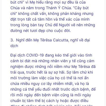
bút chì” vì Mẹ hiểu rằng mọi sự đều là của
Chúa và nằm trong Thánh Ý Chúa. “Cây bút
chì” không chất vấn, không phản kháng nhưng
đặt trọn tất cả tâm hồn và thể xác của mình
trong lòng bàn tay Chủ để Người vẽ nên những
đường nét tươi đẹp cho cuộc đời.
3.
Nghĩ đến Mẹ Têrêsa Calcutta, nghĩ về đại
dịch
Đại dịch COVID-19 đang kéo thế giới vào tình
cảnh bi đát mà những nhân viên y tế cũng cảm
nghiệm được những nỗi niềm như Mẹ Têrêsa đã
trải qua, trước hết là sự sợ hãi. Sợ lắm chứ khi
môi trường làm việc của họ có thể là nơi ẩn
chứa nhiều nguy cơ lây nhiễm nhất, và họ là
những cá thể yếu đuối nhất trước dịch bệnh, để
rồi mỗi ngày đến bệnh viện cũng là mỗi ngày
chuẩn bị tâm thế bị cách ly hoặc được điều