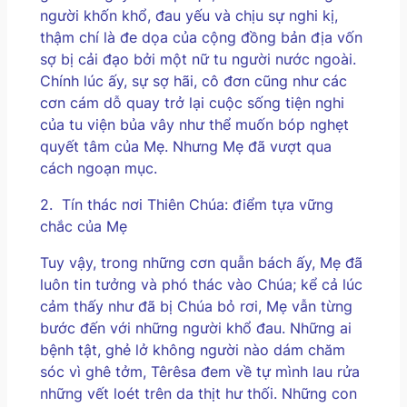
người khốn khổ, đau yếu và chịu sự nghi kị,
thậm chí là đe dọa của cộng đồng bản địa vốn
sợ bị cải đạo bởi một nữ tu người nước ngoài.
Chính lúc ấy, sự sợ hãi, cô đơn cũng như các
cơn cám dỗ quay trở lại cuộc sống tiện nghi
của tu viện bủa vây như thể muốn bóp nghẹt
quyết tâm của Mẹ. Nhưng Mẹ đã vượt qua
cách ngoạn mục.
2.
Tín thác nơi Thiên Chúa: điểm tựa vững
chắc của Mẹ
Tuy vậy, trong những cơn quẫn bách ấy, Mẹ đã
luôn tin tưởng và phó thác vào Chúa; kể cả lúc
cảm thấy như đã bị Chúa bỏ rơi, Mẹ vẫn từng
bước đến với những người khổ đau. Những ai
bệnh tật, ghẻ lở không người nào dám chăm
sóc vì ghê tởm, Têrêsa đem về tự mình lau rửa
những vết loét trên da thịt hư thối. Những con