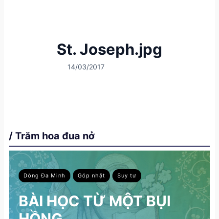
St. Joseph.jpg
14/03/2017
/ Trăm hoa đua nở
Dòng Đa Minh
Góp nhặt
Suy tư
BÀI HỌC TỪ MỘT BỤI
HỒNG