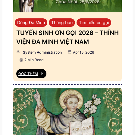
Dòng Đa Minh
Thông báo
Tìm hiểu ơn gọi
TUYỂN SINH ƠN GỌI 2026 – THỈNH
VIỆN ĐA MINH VIỆT NAM
System Administration
Apr 15, 2026
2 Min Read
ĐỌC THÊM