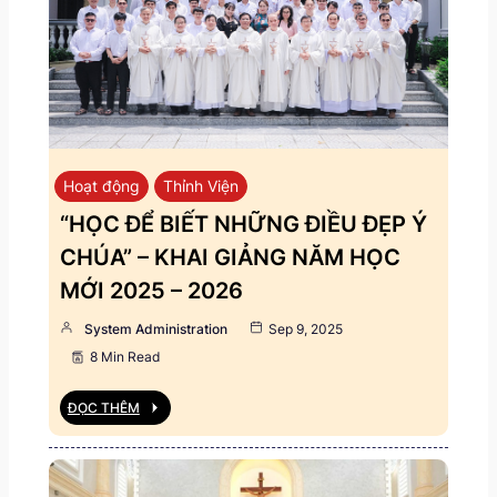
Hoạt động
Thỉnh Viện
“HỌC ĐỂ BIẾT NHỮNG ĐIỀU ĐẸP Ý
CHÚA” – KHAI GIẢNG NĂM HỌC
MỚI 2025 – 2026
System Administration
Sep 9, 2025
8 Min Read
ĐỌC THÊM