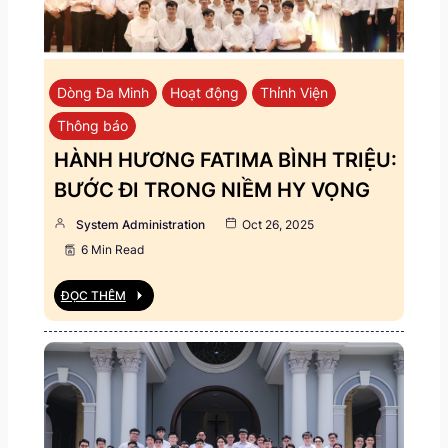
Dòng Đa Minh
Hoạt động
Thỉnh Viện
Thông báo
HÀNH HƯƠNG FATIMA BÌNH TRIỆU:
BƯỚC ĐI TRONG NIỀM HY VỌNG
System Administration
Oct 26, 2025
6 Min Read
ĐỌC THÊM