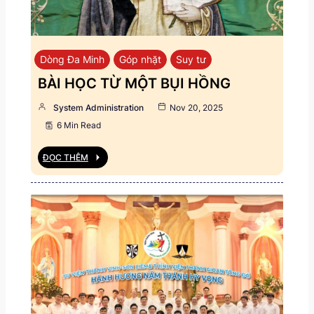
Dòng Đa Minh
Góp nhặt
Suy tư
BÀI HỌC TỪ MỘT BỤI HỒNG
System Administration
Nov 20, 2025
6 Min Read
ĐỌC THÊM