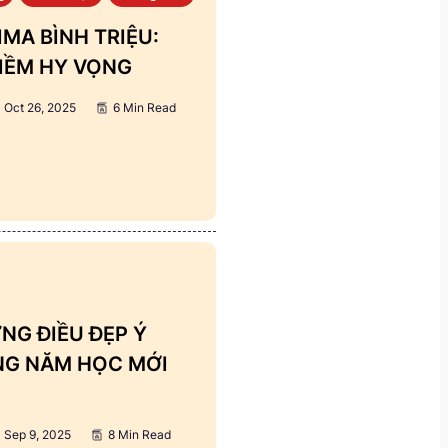
MA BÌNH TRIỆU:
IỀM HY VỌNG
Oct 26, 2025
6 Min Read
NG ĐIỀU ĐẸP Ý
ẢNG NĂM HỌC MỚI
Sep 9, 2025
8 Min Read