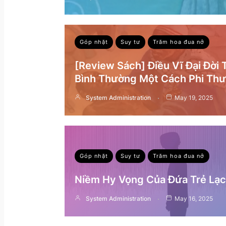
Góp nhặt
Suy tư
Trăm hoa đua nở
[Review Sách] Điều Vĩ Đại Đời
Bình Thường Một Cách Phi Th
System Administration
May 19, 2025
Góp nhặt
Suy tư
Trăm hoa đua nở
Niềm Hy Vọng Của Đứa Trẻ Lạc 
System Administration
May 16, 2025