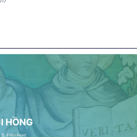
017
ỤI HỒNG
6 Min Read