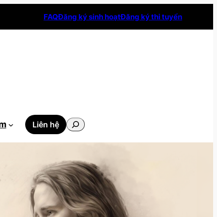
FAQ
Đăng ký sinh hoạt
Đăng ký thi tuyển
Tìm
ẫm
Liên hệ
kiếm