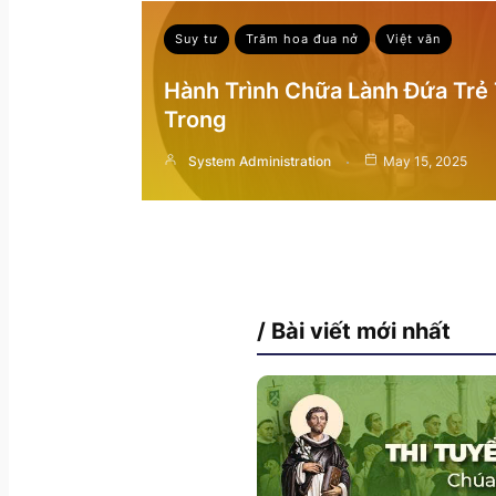
Suy tư
Trăm hoa đua nở
Việt văn
Hành Trình Chữa Lành Đứa Trẻ
Trong
System Administration
May 15, 2025
/ Bài viết mới nhất