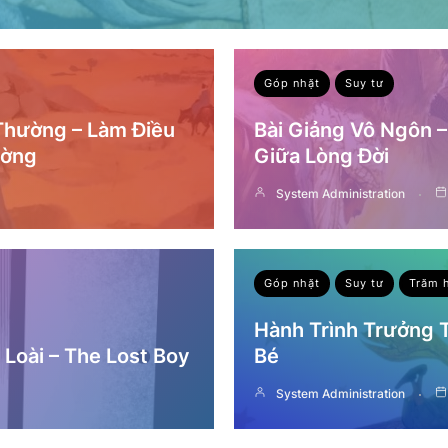
Góp nhặt
Suy tư
 Thường – Làm Điều
Bài Giảng Vô Ngôn 
ường
Giữa Lòng Đời
System Administration
Góp nhặt
Suy tư
Trăm 
Hành Trình Trưởng
Loài – The Lost Boy
Bé
System Administration