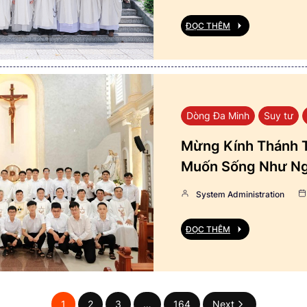
ĐỌC THÊM
Dòng Đa Minh
Suy tư
Mừng Kính Thánh T
Muốn Sống Như Ng
System Administration
ĐỌC THÊM
1
2
3
…
164
Next