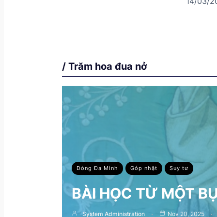
14/03/2
/ Trăm hoa đua nở
Dòng Đa Minh
Góp nhặt
Suy tư
BÀI HỌC TỪ MỘT B
System Administration
Nov 20, 2025