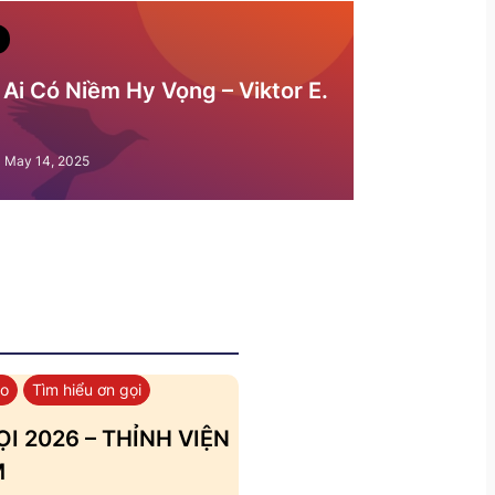
Ai Có Niềm Hy Vọng – Viktor E.
May 14, 2025
áo
Tìm hiểu ơn gọi
I 2026 – THỈNH VIỆN
M