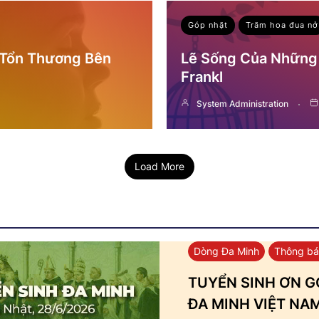
Góp nhặt
Trăm hoa đua nở
 Tổn Thương Bên
Lẽ Sống Của Những 
Frankl
System Administration
Load More
Dòng Đa Minh
Thông b
TUYỂN SINH ƠN GỌ
ĐA MINH VIỆT NA