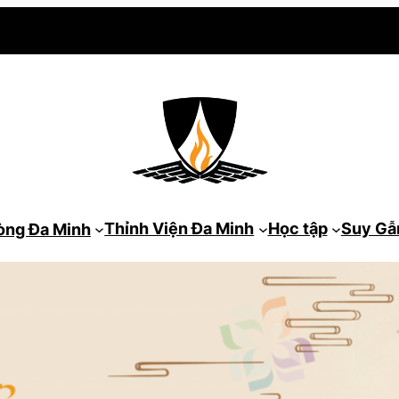
Thỉnh Viện Đa Minh
Học tập
Suy G
òng Đa Minh