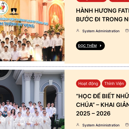
HÀNH HƯƠNG FATI
BƯỚC ĐI TRONG N
System Administration
ĐỌC THÊM
Hoạt động
Thỉnh Viện
“HỌC ĐỂ BIẾT NHỮ
CHÚA” – KHAI GI
2025 – 2026
System Administration