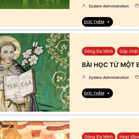
System Administration
ĐỌC THÊM
Dòng Đa Minh
Góp nhặt
BÀI HỌC TỪ MỘT 
System Administration
ĐỌC THÊM
Dòng Đa Minh
Hoạt độn