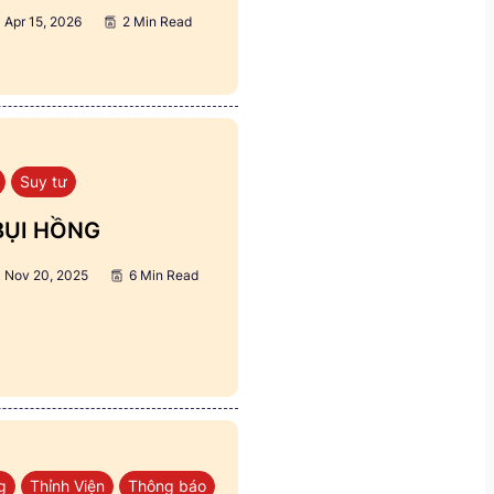
Apr 15, 2026
2 Min Read
Suy tư
BỤI HỒNG
Nov 20, 2025
6 Min Read
g
Thỉnh Viện
Thông báo