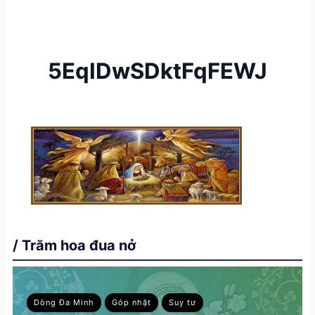
5EqIDwSDktFqFEWJ
/ Trăm hoa đua nở
Dòng Đa Minh
Góp nhặt
Suy tư