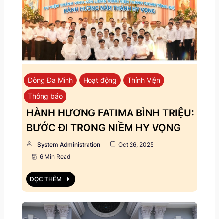
Dòng Đa Minh
Hoạt động
Thỉnh Viện
Thông báo
HÀNH HƯƠNG FATIMA BÌNH TRIỆU:
BƯỚC ĐI TRONG NIỀM HY VỌNG
System Administration
Oct 26, 2025
6 Min Read
ĐỌC THÊM