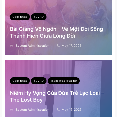
Góp nhặt
Suy tư
Bài Giảng Vô Ngôn – Về Một Đời Sống
Thánh Hiến Giữa Lòng Đời
System Administration
May 17, 2025
Góp nhặt
Suy tư
Trăm hoa đua nở
Niềm Hy Vọng Của Đứa Trẻ Lạc Loài –
The Lost Boy
System Administration
May 16, 2025