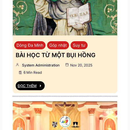
Dòng Đa Minh
Góp nhặt
Suy tư
BÀI HỌC TỪ MỘT BỤI HỒNG
System Administration
Nov 20, 2025
6 Min Read
ĐỌC THÊM