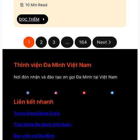
10 Min Read
ĐỌC THÊM
1
2
3
…
164
Next
Thỉnh viện Đa Minh Việt Nam
Nơi đón nhận và đào tạo ơn gọi Đa Minh tại Việt Nam
Liên kết nhanh
Trung Ương Dòng Curia
Tỉnh Dòng Đa Minh Việt Nam
Đan viện nữ Đa Minh