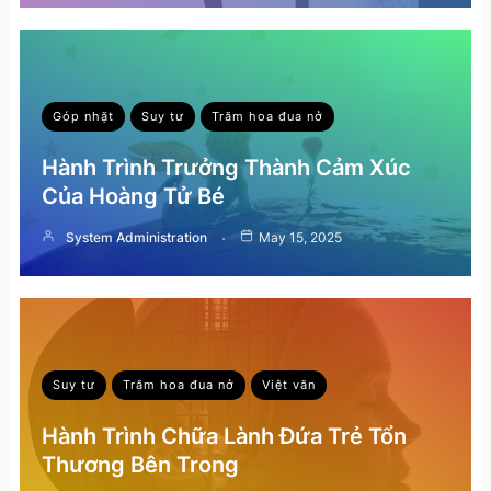
Góp nhặt
Suy tư
Trăm hoa đua nở
Hành Trình Trưởng Thành Cảm Xúc
Của Hoàng Tử Bé
System Administration
May 15, 2025
Suy tư
Trăm hoa đua nở
Việt văn
Hành Trình Chữa Lành Đứa Trẻ Tổn
Thương Bên Trong