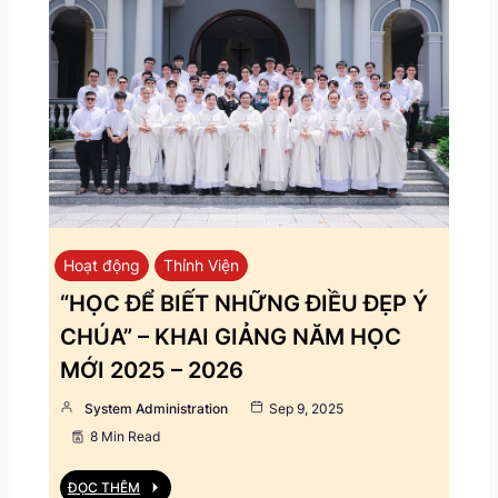
Hoạt động
Thỉnh Viện
“HỌC ĐỂ BIẾT NHỮNG ĐIỀU ĐẸP Ý
CHÚA” – KHAI GIẢNG NĂM HỌC
MỚI 2025 – 2026
System Administration
Sep 9, 2025
8 Min Read
ĐỌC THÊM