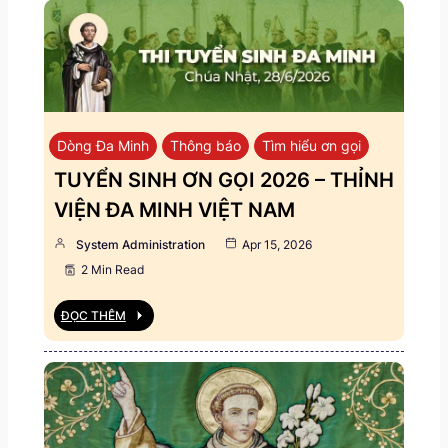
Dòng Đa Minh
Thông báo
Tìm hiểu ơn gọi
TUYỂN SINH ƠN GỌI 2026 – THỈNH
VIỆN ĐA MINH VIỆT NAM
System Administration
Apr 15, 2026
2 Min Read
ĐỌC THÊM