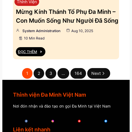
Thỉnh Viện
Mừng Kính Thánh Tổ Phụ Đa Minh –
Con Muốn Sống Như Người Đã Sống
System Administration
Aug 10, 2025
10 Min Read
ĐỌC THÊM
1
2
3
…
164
Next
Thỉnh viện Đa Minh Việt Nam
Nơi đón nhận và đào tạo ơn gọi Đa Minh tại Việt Nam
Liên kết nhanh