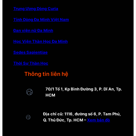
Trung Ương Dòng Curia
Tỉnh Dòng Đa Minh Việt Nam
Đan viện nữ Đa Minh
Học Viện Thần Học Đa Minh
Sedes Sapientiae
Thời Sự Thần Học
Thông tin liên hệ
70/1 Tổ 1, Kp Bình Đường 3, P. Dĩ An, Tp.
HCM
Địa chỉ cũ: 1116, đường số 6, P. Tam Phú,
Q. Thủ Đức, Tp. HCM –
Xem bản đồ