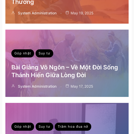
Thường
System Administration
May 19, 2025
Góp nhặt
Suy tư
Bài Giảng Vô Ngôn – Về Một Đời Sống
Thánh Hiến Giữa Lòng Đời
System Administration
May 17, 2025
Góp nhặt
Suy tư
Trăm hoa đua nở