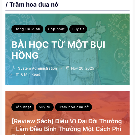
/ Trăm hoa đua nở
Dòng Đa Minh
Góp nhặt
Suy tư
BÀI HỌC TỪ MỘT BỤI
HỒNG
System Administration
Nov 20, 2025
6 Min Read
Góp nhặt
Suy tư
Trăm hoa đua nở
[Review Sách] Điều Vĩ Đại Đời Thường
– Làm Điều Bình Thường Một Cách Phi