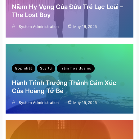
Niềm Hy Vọng Của Đứa Trẻ Lạc Loài –
The Lost Boy
System Administration
May 16, 2025
Góp nhặt
Suy tư
Trăm hoa đua nở
Hành Trình Trưởng Thành Cảm Xúc
Của Hoàng Tử Bé
System Administration
May 15, 2025