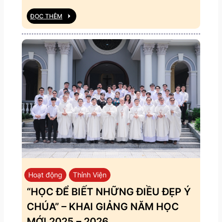
ĐỌC THÊM
Hoạt động
Thỉnh Viện
“HỌC ĐỂ BIẾT NHỮNG ĐIỀU ĐẸP Ý
CHÚA” – KHAI GIẢNG NĂM HỌC
MỚI 2025 – 2026