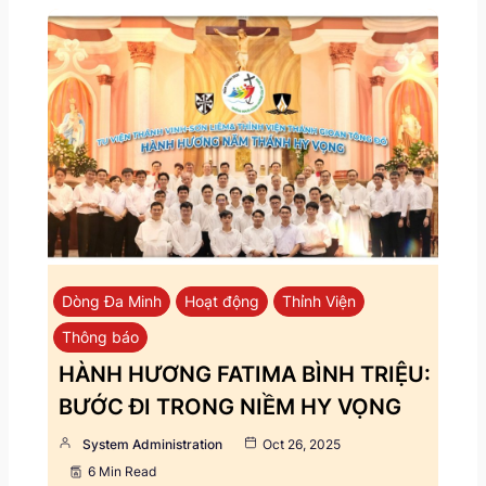
Dòng Đa Minh
Hoạt động
Thỉnh Viện
Thông báo
HÀNH HƯƠNG FATIMA BÌNH TRIỆU:
BƯỚC ĐI TRONG NIỀM HY VỌNG
System Administration
Oct 26, 2025
6 Min Read