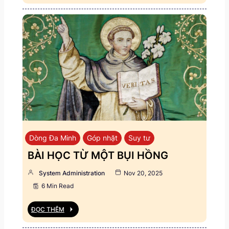
Dòng Đa Minh
Góp nhặt
Suy tư
BÀI HỌC TỪ MỘT BỤI HỒNG
System Administration
Nov 20, 2025
6 Min Read
ĐỌC THÊM