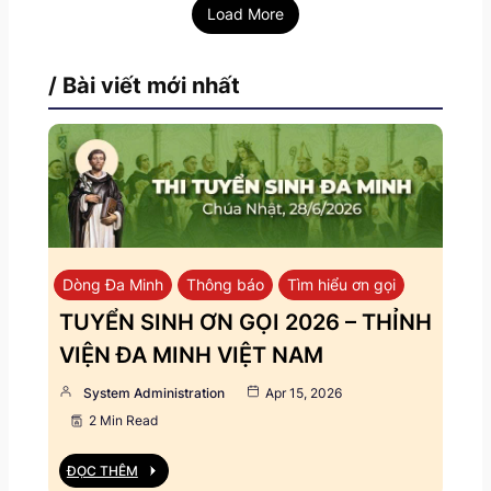
Load More
/ Bài viết mới nhất
Dòng Đa Minh
Thông báo
Tìm hiểu ơn gọi
TUYỂN SINH ƠN GỌI 2026 – THỈNH
VIỆN ĐA MINH VIỆT NAM
System Administration
Apr 15, 2026
2 Min Read
ĐỌC THÊM