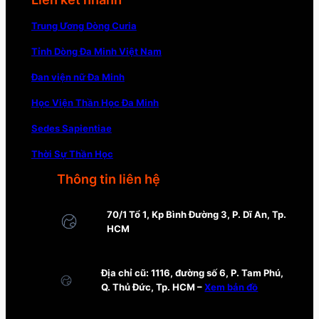
Trung Ương Dòng Curia
Tỉnh Dòng Đa Minh Việt Nam
Đan viện nữ Đa Minh
Học Viện Thần Học Đa Minh
Sedes Sapientiae
Thời Sự Thần Học
Thông tin liên hệ
70/1 Tổ 1, Kp Bình Đường 3, P. Dĩ An, Tp.
HCM
Địa chỉ cũ: 1116, đường số 6, P. Tam Phú,
Q. Thủ Đức, Tp. HCM –
Xem bản đồ