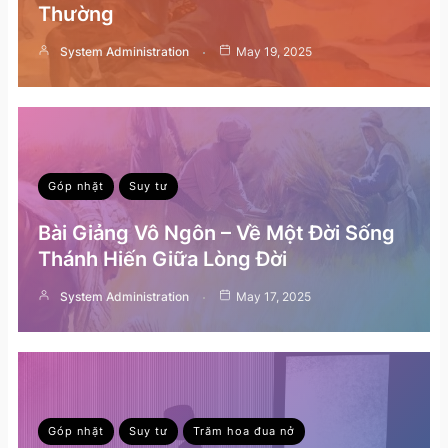
Thường
System Administration
May 19, 2025
Góp nhặt
Suy tư
Bài Giảng Vô Ngôn – Về Một Đời Sống
Thánh Hiến Giữa Lòng Đời
System Administration
May 17, 2025
Góp nhặt
Suy tư
Trăm hoa đua nở