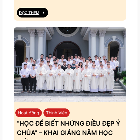
ĐỌC THÊM
Hoạt động
Thỉnh Viện
“HỌC ĐỂ BIẾT NHỮNG ĐIỀU ĐẸP Ý
CHÚA” – KHAI GIẢNG NĂM HỌC