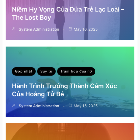
Niềm Hy Vọng Của Đứa Trẻ Lạc Loài –
The Lost Boy
System Administration
May 16, 2025
Góp nhặt
Suy tư
Trăm hoa đua nở
Hành Trình Trưởng Thành Cảm Xúc
Của Hoàng Tử Bé
System Administration
May 15, 2025