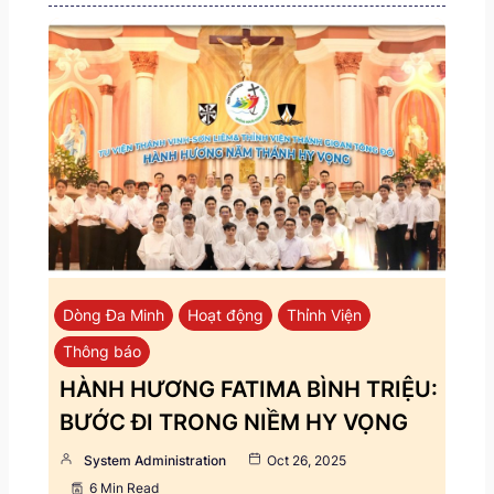
Dòng Đa Minh
Hoạt động
Thỉnh Viện
Thông báo
HÀNH HƯƠNG FATIMA BÌNH TRIỆU:
BƯỚC ĐI TRONG NIỀM HY VỌNG
System Administration
Oct 26, 2025
6 Min Read