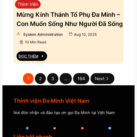
Thỉnh Viện
Mừng Kính Thánh Tổ Phụ Đa Minh –
Con Muốn Sống Như Người Đã Sống
System Administration
Aug 10, 2025
10 Min Read
ĐỌC THÊM
1
2
3
…
164
Next
Thỉnh viện Đa Minh Việt Nam
Nơi đón nhận và đào tạo ơn gọi Đa Minh tại Việt Nam
Liên kết nhanh