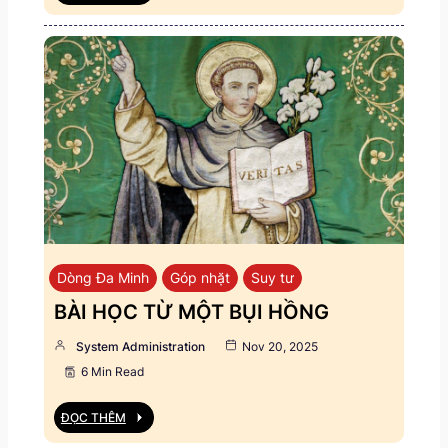
Dòng Đa Minh
Góp nhặt
Suy tư
BÀI HỌC TỪ MỘT BỤI HỒNG
System Administration
Nov 20, 2025
6 Min Read
ĐỌC THÊM