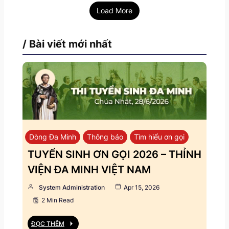
Load More
/ Bài viết mới nhất
Dòng Đa Minh
Thông báo
Tìm hiểu ơn gọi
TUYỂN SINH ƠN GỌI 2026 – THỈNH
VIỆN ĐA MINH VIỆT NAM
System Administration
Apr 15, 2026
2 Min Read
ĐỌC THÊM