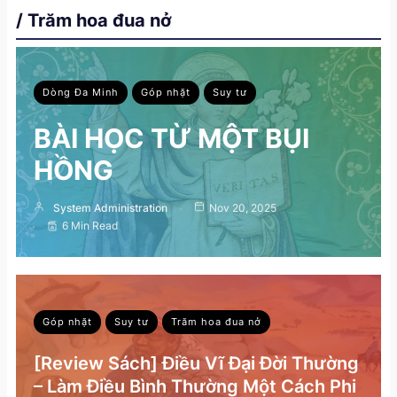
/ Trăm hoa đua nở
Dòng Đa Minh
Góp nhặt
Suy tư
BÀI HỌC TỪ MỘT BỤI
HỒNG
System Administration
Nov 20, 2025
6 Min Read
Góp nhặt
Suy tư
Trăm hoa đua nở
[Review Sách] Điều Vĩ Đại Đời Thường
– Làm Điều Bình Thường Một Cách Phi