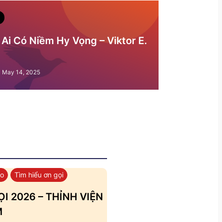
Ai Có Niềm Hy Vọng – Viktor E.
May 14, 2025
áo
Tìm hiểu ơn gọi
I 2026 – THỈNH VIỆN
M