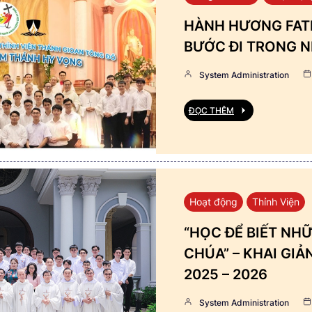
HÀNH HƯƠNG FATI
BƯỚC ĐI TRONG N
System Administration
ĐỌC THÊM
Hoạt động
Thỉnh Viện
“HỌC ĐỂ BIẾT NHỮ
CHÚA” – KHAI GI
2025 – 2026
System Administration