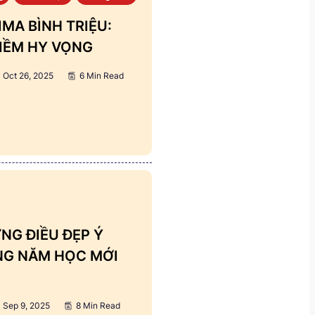
MA BÌNH TRIỆU:
IỀM HY VỌNG
Oct 26, 2025
6 Min Read
NG ĐIỀU ĐẸP Ý
ẢNG NĂM HỌC MỚI
Sep 9, 2025
8 Min Read