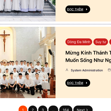
ĐỌC THÊM
Dòng Đa Minh
Suy tư
Mừng Kính Thánh T
Muốn Sống Như Ng
System Administration
ĐỌC THÊM
1
2
3
…
164
Next