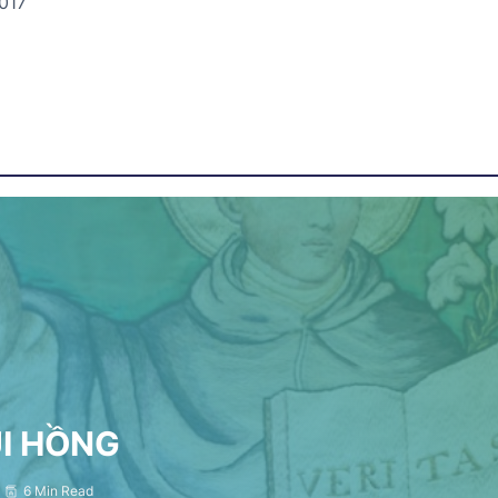
017
ỤI HỒNG
6 Min Read