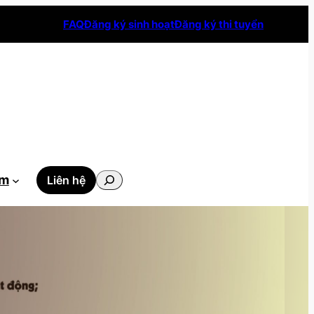
FAQ
Đăng ký sinh hoạt
Đăng ký thi tuyển
Tìm
ẫm
Liên hệ
kiếm