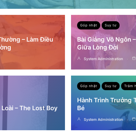
Góp nhặt
Suy tư
 Thường – Làm Điều
Bài Giảng Vô Ngôn 
ường
Giữa Lòng Đời
System Administration
Góp nhặt
Suy tư
Trăm 
Hành Trình Trưởng
Loài – The Lost Boy
Bé
System Administration