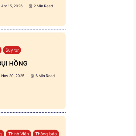
Apr 15, 2026
2 Min Read
Suy tư
BỤI HỒNG
Nov 20, 2025
6 Min Read
g
Thỉnh Viện
Thông báo