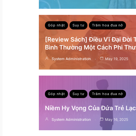
Góp nhặt
Suy tư
Trăm hoa đua nở
[Review Sách] Điều Vĩ Đại Đời
Bình Thường Một Cách Phi Th
System Administration
May 19, 2025
Góp nhặt
Suy tư
Trăm hoa đua nở
Niềm Hy Vọng Của Đứa Trẻ Lạc 
System Administration
May 16, 2025