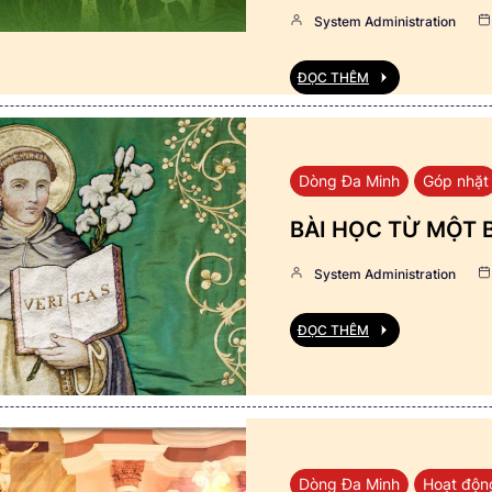
System Administration
ĐỌC THÊM
Dòng Đa Minh
Góp nhặt
BÀI HỌC TỪ MỘT 
System Administration
ĐỌC THÊM
Dòng Đa Minh
Hoạt độn