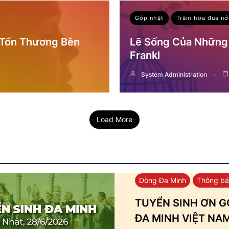
Góp nhặt
Trăm hoa đua nở
 Tổn Thương Bên
Lẽ Sống Của Những 
Frankl
System Administration
Load More
Dòng Đa Minh
Thông b
TUYỂN SINH ƠN GỌ
ĐA MINH VIỆT NA