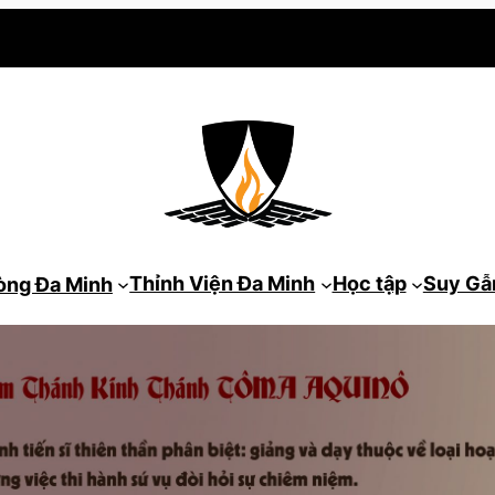
Thỉnh Viện Đa Minh
Học tập
Suy G
òng Đa Minh