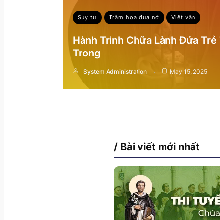
Suy tư
Trăm hoa đua nở
Việt văn
Hành Trình Chữa Lành Đứa Trẻ
Trong
System Administration
May 15, 2025
/ Bài viết mới nhất