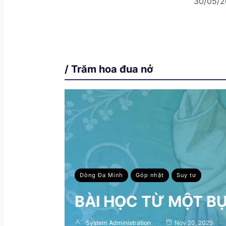
30/05/2
/ Trăm hoa đua nở
Dòng Đa Minh
Góp nhặt
Suy tư
BÀI HỌC TỪ MỘT B
System Administration
Nov 20, 2025