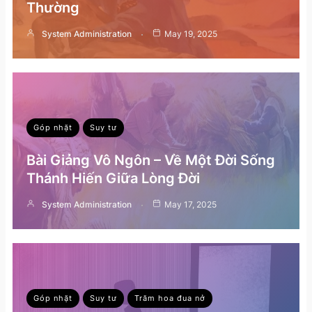
Thường
System Administration
May 19, 2025
Góp nhặt
Suy tư
Bài Giảng Vô Ngôn – Về Một Đời Sống
Thánh Hiến Giữa Lòng Đời
System Administration
May 17, 2025
Góp nhặt
Suy tư
Trăm hoa đua nở