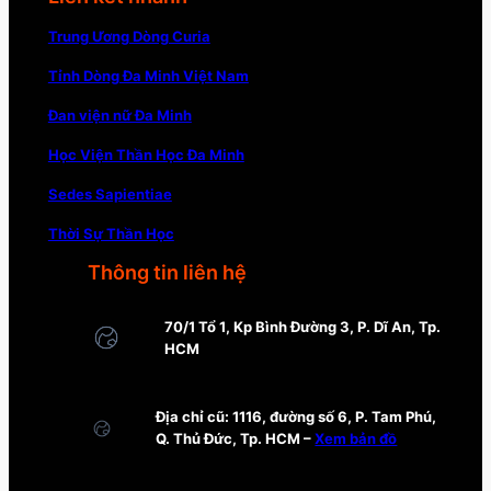
Trung Ương Dòng Curia
Tỉnh Dòng Đa Minh Việt Nam
Đan viện nữ Đa Minh
Học Viện Thần Học Đa Minh
Sedes Sapientiae
Thời Sự Thần Học
Thông tin liên hệ
70/1 Tổ 1, Kp Bình Đường 3, P. Dĩ An, Tp.
HCM
Địa chỉ cũ: 1116, đường số 6, P. Tam Phú,
Q. Thủ Đức, Tp. HCM –
Xem bản đồ