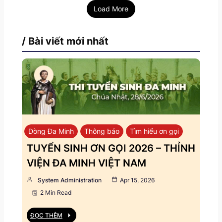
Load More
/ Bài viết mới nhất
Dòng Đa Minh
Thông báo
Tìm hiểu ơn gọi
TUYỂN SINH ƠN GỌI 2026 – THỈNH
VIỆN ĐA MINH VIỆT NAM
System Administration
Apr 15, 2026
2 Min Read
ĐỌC THÊM