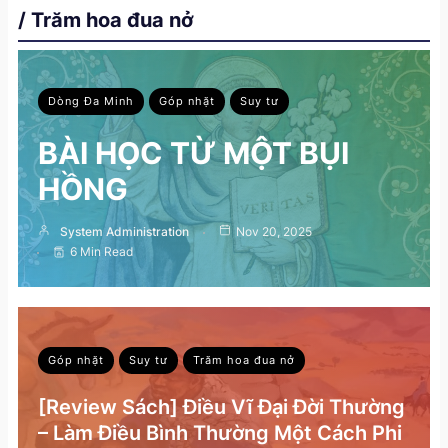
/ Trăm hoa đua nở
Dòng Đa Minh
Góp nhặt
Suy tư
BÀI HỌC TỪ MỘT BỤI
HỒNG
System Administration
Nov 20, 2025
6 Min Read
Góp nhặt
Suy tư
Trăm hoa đua nở
[Review Sách] Điều Vĩ Đại Đời Thường
– Làm Điều Bình Thường Một Cách Phi