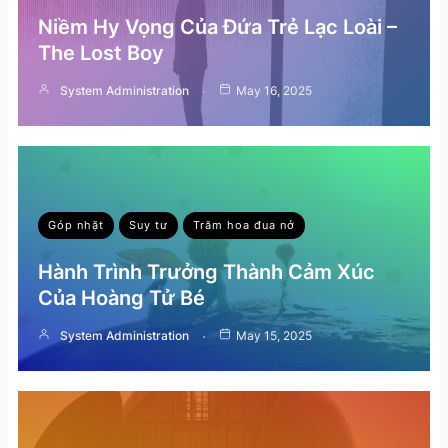
Niềm Hy Vọng Của Đứa Trẻ Lạc Loài –
The Lost Boy
System Administration
May 16, 2025
Góp nhặt
Suy tư
Trăm hoa đua nở
Hành Trình Trưởng Thành Cảm Xúc
Của Hoàng Tử Bé
System Administration
May 15, 2025