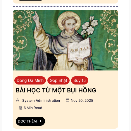
Dòng Đa Minh
Góp nhặt
Suy tư
BÀI HỌC TỪ MỘT BỤI HỒNG
System Administration
Nov 20, 2025
6 Min Read
ĐỌC THÊM