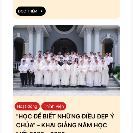
ĐỌC THÊM
Hoạt động
Thỉnh Viện
“HỌC ĐỂ BIẾT NHỮNG ĐIỀU ĐẸP Ý
CHÚA” – KHAI GIẢNG NĂM HỌC