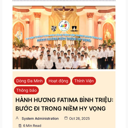
Dòng Đa Minh
Hoạt động
Thỉnh Viện
Thông báo
HÀNH HƯƠNG FATIMA BÌNH TRIỆU:
BƯỚC ĐI TRONG NIỀM HY VỌNG
System Administration
Oct 26, 2025
6 Min Read