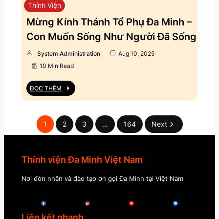
Thỉnh Viện
Mừng Kính Thánh Tổ Phụ Đa Minh –
Con Muốn Sống Như Người Đã Sống
System Administration
Aug 10, 2025
10 Min Read
ĐỌC THÊM
1
2
3
…
164
Next
Thỉnh viện Đa Minh Việt Nam
Nơi đón nhận và đào tạo ơn gọi Đa Minh tại Việt Nam
Liên kết nhanh