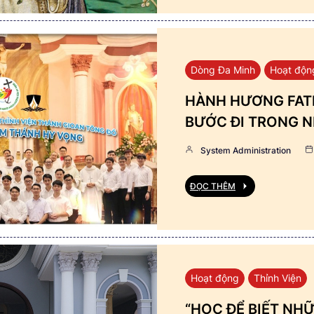
Dòng Đa Minh
Hoạt độn
HÀNH HƯƠNG FATI
BƯỚC ĐI TRONG N
System Administration
ĐỌC THÊM
Hoạt động
Thỉnh Viện
“HỌC ĐỂ BIẾT NHỮ