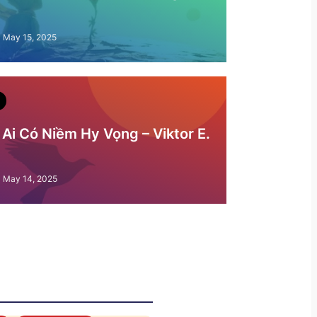
May 15, 2025
Ai Có Niềm Hy Vọng – Viktor E.
May 14, 2025