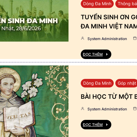
Dòng Đa Minh
Thông b
TUYỂN SINH ƠN GỌ
ĐA MINH VIỆT NA
System Administration
ĐỌC THÊM
Dòng Đa Minh
Góp nhặt
BÀI HỌC TỪ MỘT 
System Administration
ĐỌC THÊM