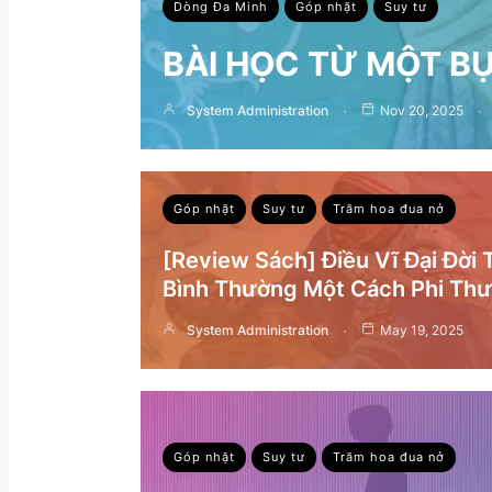
Dòng Đa Minh
Góp nhặt
Suy tư
BÀI HỌC TỪ MỘT B
System Administration
Nov 20, 2025
Góp nhặt
Suy tư
Trăm hoa đua nở
[Review Sách] Điều Vĩ Đại Đời
Bình Thường Một Cách Phi Th
System Administration
May 19, 2025
Góp nhặt
Suy tư
Trăm hoa đua nở