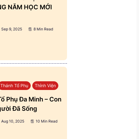
ẢNG NĂM HỌC MỚI
Sep 9, 2025
8 Min Read
Thánh Tổ Phụ
Thỉnh Viện
ổ Phụ Đa Minh – Con
ười Đã Sống
Aug 10, 2025
10 Min Read