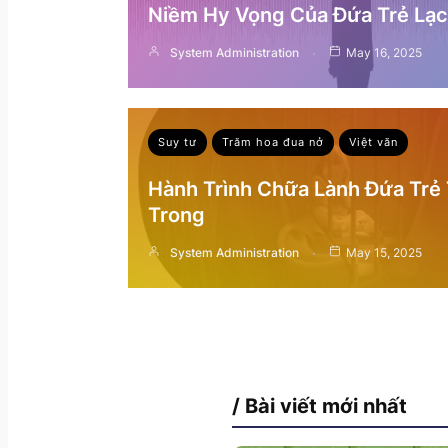
Niềm Hy Vọng Của Đứa Trẻ Lạc 
System Administration
May 16, 2025
Suy tư
Trăm hoa đua nở
Việt văn
Hành Trình Chữa Lành Đứa Trẻ
Trong
System Administration
May 15, 2025
/ Bài viết mới nhất