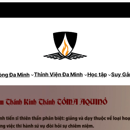
Thỉnh Viện Đa Minh
Học tập
Suy G
òng Đa Minh