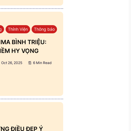
g
Thỉnh Viện
Thông báo
MA BÌNH TRIỆU:
IỀM HY VỌNG
Oct 26, 2025
6 Min Read
NG ĐIỀU ĐẸP Ý