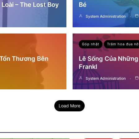
Loài – The Lost Boy
Bé
System Administration
Góp nhặt
Trăm hoa đua nở
 Tổn Thương Bên
Lẽ Sống Của Những 
Frankl
System Administration
Load More