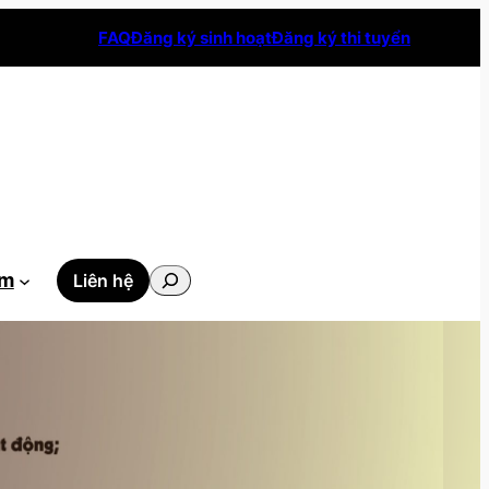
FAQ
Đăng ký sinh hoạt
Đăng ký thi tuyển
Tìm
ẫm
Liên hệ
kiếm