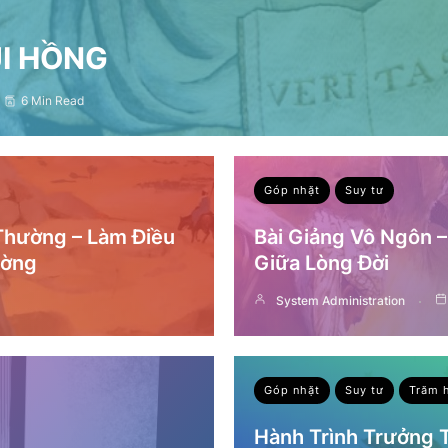
ỤI HỒNG
6 Min Read
Góp nhặt
Suy tư
 Thường – Làm Điều
Bài Giảng Vô Ngôn 
ường
Giữa Lòng Đời
System Administration
Góp nhặt
Suy tư
Trăm 
Hành Trình Trưởng