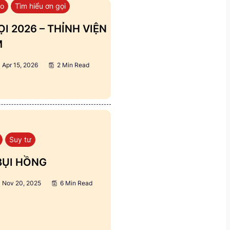
áo
Tìm hiểu ơn gọi
I 2026 – THỈNH VIỆN
M
Apr 15, 2026
2 Min Read
Suy tư
BỤI HỒNG
Nov 20, 2025
6 Min Read