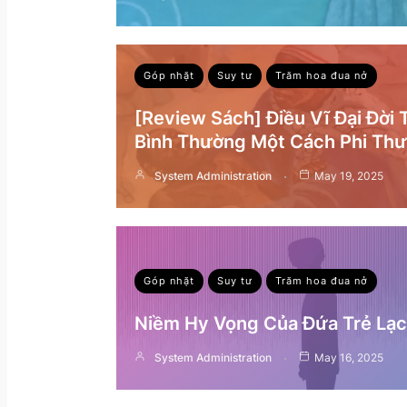
Góp nhặt
Suy tư
Trăm hoa đua nở
[Review Sách] Điều Vĩ Đại Đời
Bình Thường Một Cách Phi Th
System Administration
May 19, 2025
Góp nhặt
Suy tư
Trăm hoa đua nở
Niềm Hy Vọng Của Đứa Trẻ Lạc 
System Administration
May 16, 2025