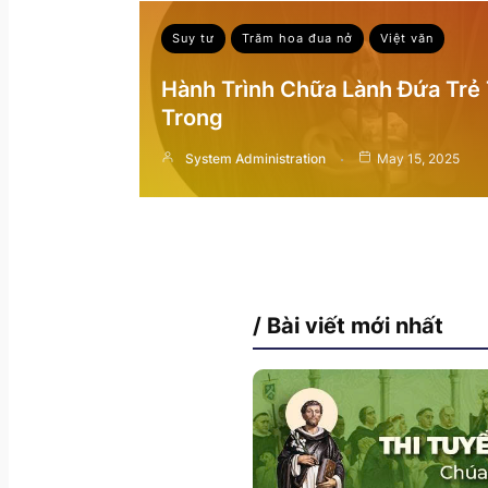
Suy tư
Trăm hoa đua nở
Việt văn
Hành Trình Chữa Lành Đứa Trẻ
Trong
System Administration
May 15, 2025
/ Bài viết mới nhất