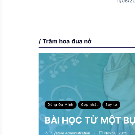
11/06/2
/ Trăm hoa đua nở
Dòng Đa Minh
Góp nhặt
Suy tư
BÀI HỌC TỪ MỘT B
System Administration
Nov 20, 2025