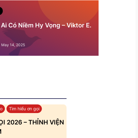
Ai Có Niềm Hy Vọng – Viktor E.
May 14, 2025
áo
Tìm hiểu ơn gọi
I 2026 – THỈNH VIỆN
M