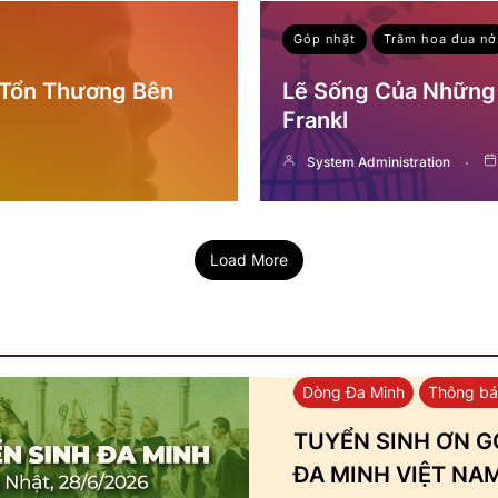
Góp nhặt
Trăm hoa đua nở
 Tổn Thương Bên
Lẽ Sống Của Những 
Frankl
System Administration
Load More
Dòng Đa Minh
Thông b
TUYỂN SINH ƠN GỌ
ĐA MINH VIỆT NA