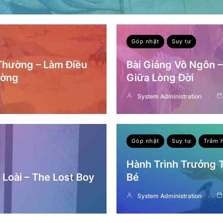
Góp nhặt
Suy tư
 Thường – Làm Điều
Bài Giảng Vô Ngôn 
ường
Giữa Lòng Đời
System Administration
Góp nhặt
Suy tư
Trăm 
Hành Trình Trưởng
Loài – The Lost Boy
Bé
System Administration