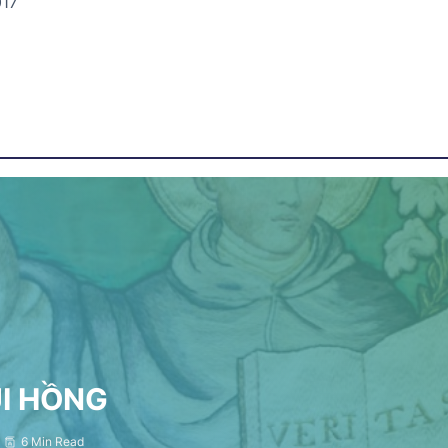
017
ỤI HỒNG
6 Min Read