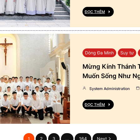
ĐỌC THÊM
Dòng Đa Minh
Suy tư
Mừng Kính Thánh T
Muốn Sống Như Ng
System Administration
ĐỌC THÊM
1
2
3
…
164
Next