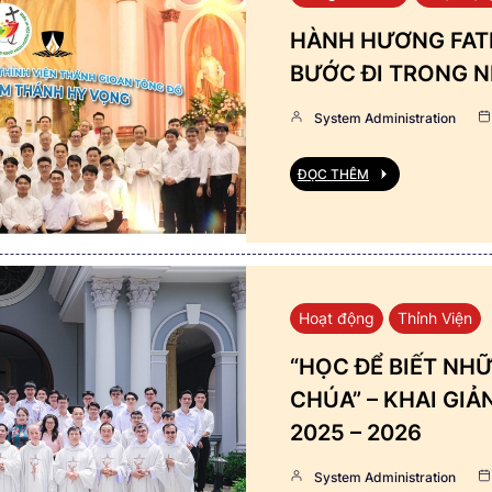
HÀNH HƯƠNG FATI
BƯỚC ĐI TRONG N
System Administration
ĐỌC THÊM
Hoạt động
Thỉnh Viện
“HỌC ĐỂ BIẾT NHỮ
CHÚA” – KHAI GI
2025 – 2026
System Administration