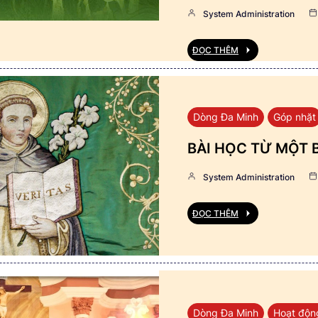
System Administration
ĐỌC THÊM
Dòng Đa Minh
Góp nhặt
BÀI HỌC TỪ MỘT 
System Administration
ĐỌC THÊM
Dòng Đa Minh
Hoạt độn