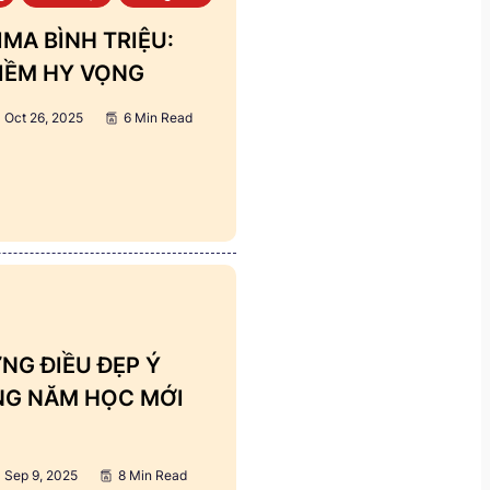
MA BÌNH TRIỆU:
IỀM HY VỌNG
Oct 26, 2025
6 Min Read
NG ĐIỀU ĐẸP Ý
ẢNG NĂM HỌC MỚI
Sep 9, 2025
8 Min Read