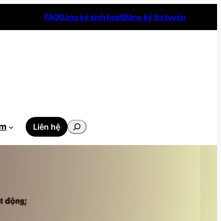
FAQ
Đăng ký sinh hoạt
Đăng ký thi tuyển
Tìm
ẫm
Liên hệ
kiếm