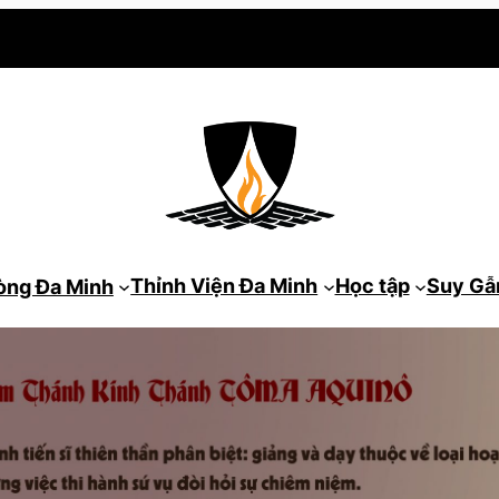
Thỉnh Viện Đa Minh
Học tập
Suy G
òng Đa Minh