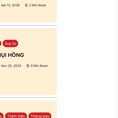
Apr 15, 2026
2 Min Read
Suy tư
BỤI HỒNG
Nov 20, 2025
6 Min Read
g
Thỉnh Viện
Thông báo