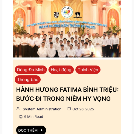
Dòng Đa Minh
Hoạt động
Thỉnh Viện
Thông báo
HÀNH HƯƠNG FATIMA BÌNH TRIỆU:
BƯỚC ĐI TRONG NIỀM HY VỌNG
System Administration
Oct 26, 2025
6 Min Read
ĐỌC THÊM