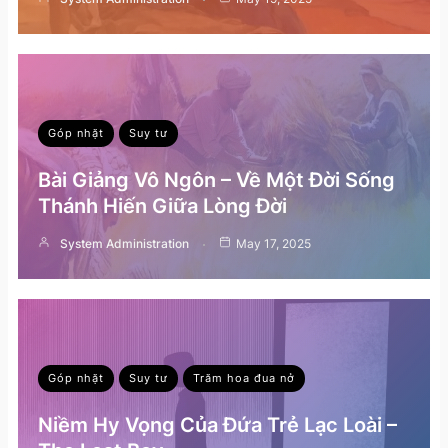
Góp nhặt
Suy tư
Bài Giảng Vô Ngôn – Về Một Đời Sống
Thánh Hiến Giữa Lòng Đời
System Administration
May 17, 2025
Góp nhặt
Suy tư
Trăm hoa đua nở
Niềm Hy Vọng Của Đứa Trẻ Lạc Loài –