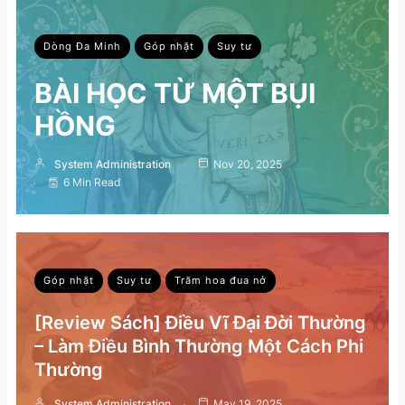
Dòng Đa Minh
Góp nhặt
Suy tư
BÀI HỌC TỪ MỘT BỤI
HỒNG
System Administration
Nov 20, 2025
6 Min Read
Góp nhặt
Suy tư
Trăm hoa đua nở
[Review Sách] Điều Vĩ Đại Đời Thường
– Làm Điều Bình Thường Một Cách Phi
Thường
System Administration
May 19, 2025