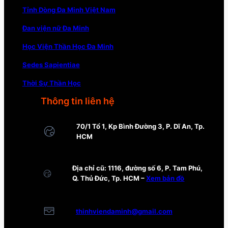
Tỉnh Dòng Đa Minh Việt Nam
Đan viện nữ Đa Minh
Học Viện Thần Học Đa Minh
Sedes Sapientiae
Thời Sự Thần Học
Thông tin liên hệ
70/1 Tổ 1, Kp Bình Đường 3, P. Dĩ An, Tp.
HCM
Địa chỉ cũ: 1116, đường số 6, P. Tam Phú,
Q. Thủ Đức, Tp. HCM –
Xem bản đồ
thinhviendaminh@gmail.com