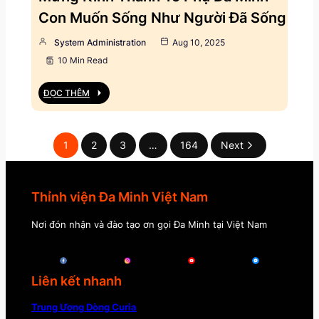
Con Muốn Sống Như Người Đã Sống
System Administration
Aug 10, 2025
10 Min Read
ĐỌC THÊM
1
2
3
…
164
Next
Thỉnh viện Đa Minh Việt Nam
Nơi đón nhận và đào tạo ơn gọi Đa Minh tại Việt Nam
Liên kết nhanh
Trung Ương Dòng Curia