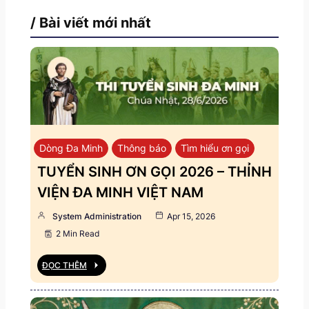
/ Bài viết mới nhất
Dòng Đa Minh
Thông báo
Tìm hiểu ơn gọi
TUYỂN SINH ƠN GỌI 2026 – THỈNH
VIỆN ĐA MINH VIỆT NAM
System Administration
Apr 15, 2026
2 Min Read
ĐỌC THÊM