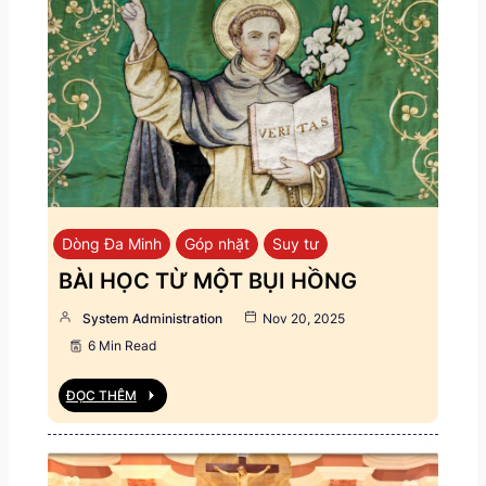
Dòng Đa Minh
Góp nhặt
Suy tư
BÀI HỌC TỪ MỘT BỤI HỒNG
System Administration
Nov 20, 2025
6 Min Read
ĐỌC THÊM