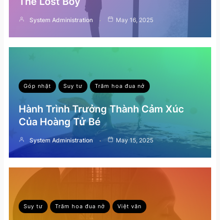
The Lost Boy
System Administration
May 16, 2025
Góp nhặt
Suy tư
Trăm hoa đua nở
Hành Trình Trưởng Thành Cảm Xúc
Của Hoàng Tử Bé
System Administration
May 15, 2025
Suy tư
Trăm hoa đua nở
Việt văn