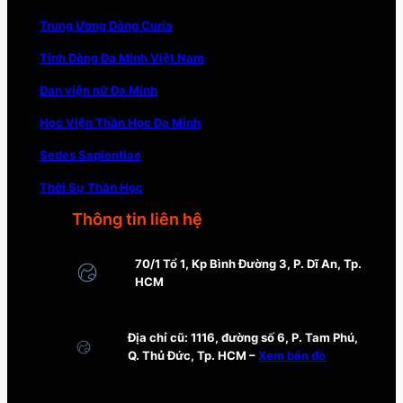
Trung Ương Dòng Curia
Tỉnh Dòng Đa Minh Việt Nam
Đan viện nữ Đa Minh
Học Viện Thần Học Đa Minh
Sedes Sapientiae
Thời Sự Thần Học
Thông tin liên hệ
70/1 Tổ 1, Kp Bình Đường 3, P. Dĩ An, Tp.
HCM
Địa chỉ cũ: 1116, đường số 6, P. Tam Phú,
Q. Thủ Đức, Tp. HCM –
Xem bản đồ