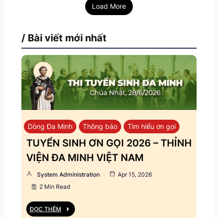
Load More
/ Bài viết mới nhất
Dòng Đa Minh
Thông báo
Tìm hiểu ơn gọi
TUYỂN SINH ƠN GỌI 2026 – THỈNH
VIỆN ĐA MINH VIỆT NAM
System Administration
Apr 15, 2026
2 Min Read
ĐỌC THÊM