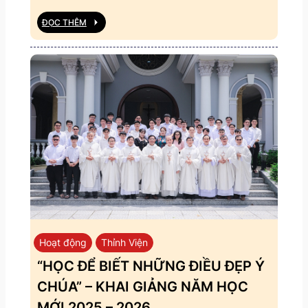
ĐỌC THÊM
Hoạt động
Thỉnh Viện
“HỌC ĐỂ BIẾT NHỮNG ĐIỀU ĐẸP Ý
CHÚA” – KHAI GIẢNG NĂM HỌC
MỚI 2025 – 2026