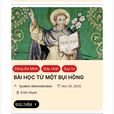
Dòng Đa Minh
Góp nhặt
Suy tư
BÀI HỌC TỪ MỘT BỤI HỒNG
System Administration
Nov 20, 2025
6 Min Read
ĐỌC THÊM