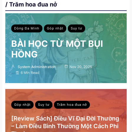
/ Trăm hoa đua nở
Dòng Đa Minh
Góp nhặt
Suy tư
BÀI HỌC TỪ MỘT BỤI
HỒNG
System Administration
Nov 20, 2025
6 Min Read
Góp nhặt
Suy tư
Trăm hoa đua nở
[Review Sách] Điều Vĩ Đại Đời Thường
– Làm Điều Bình Thường Một Cách Phi