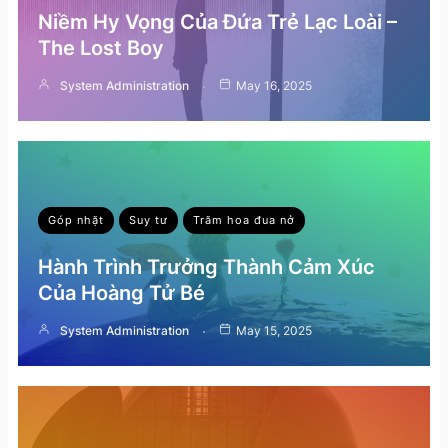
Niềm Hy Vọng Của Đứa Trẻ Lạc Loài –
The Lost Boy
System Administration
May 16, 2025
Góp nhặt
Suy tư
Trăm hoa đua nở
Hành Trình Trưởng Thành Cảm Xúc
Của Hoàng Tử Bé
System Administration
May 15, 2025