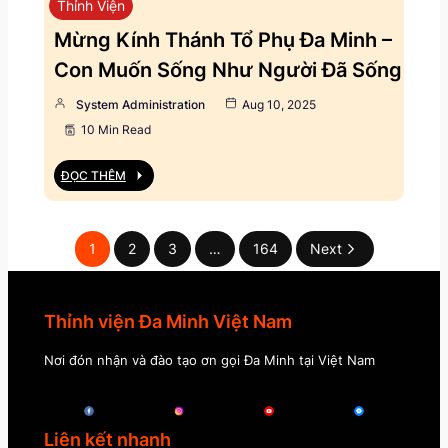
Thỉnh Viện
Mừng Kính Thánh Tổ Phụ Đa Minh –
Con Muốn Sống Như Người Đã Sống
System Administration
Aug 10, 2025
10 Min Read
ĐỌC THÊM
1
2
3
…
164
Next
Thỉnh viện Đa Minh Việt Nam
Nơi đón nhận và đào tạo ơn gọi Đa Minh tại Việt Nam
Liên kết nhanh