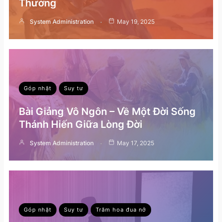
Thường
System Administration
May 19, 2025
Góp nhặt
Suy tư
Bài Giảng Vô Ngôn – Về Một Đời Sống
Thánh Hiến Giữa Lòng Đời
System Administration
May 17, 2025
Góp nhặt
Suy tư
Trăm hoa đua nở