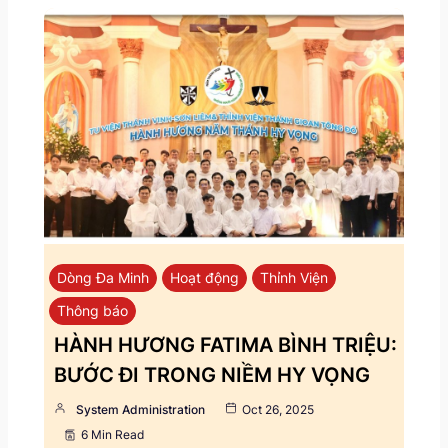
Dòng Đa Minh
Hoạt động
Thỉnh Viện
Thông báo
HÀNH HƯƠNG FATIMA BÌNH TRIỆU:
BƯỚC ĐI TRONG NIỀM HY VỌNG
System Administration
Oct 26, 2025
6 Min Read