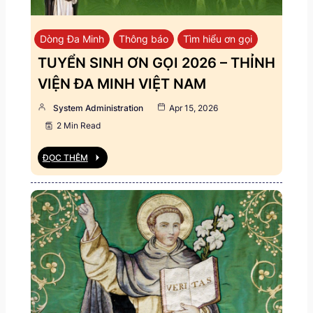
Dòng Đa Minh
Thông báo
Tìm hiểu ơn gọi
TUYỂN SINH ƠN GỌI 2026 – THỈNH
VIỆN ĐA MINH VIỆT NAM
System Administration
Apr 15, 2026
2 Min Read
ĐỌC THÊM