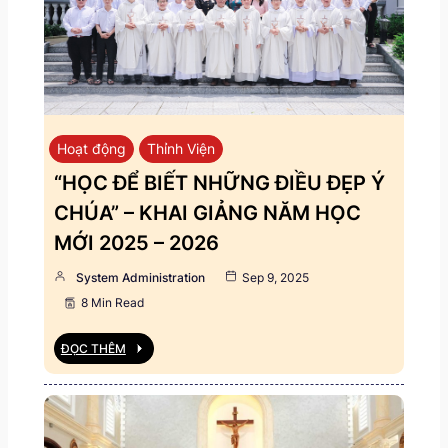
Hoạt động
Thỉnh Viện
“HỌC ĐỂ BIẾT NHỮNG ĐIỀU ĐẸP Ý
CHÚA” – KHAI GIẢNG NĂM HỌC
MỚI 2025 – 2026
System Administration
Sep 9, 2025
8 Min Read
ĐỌC THÊM