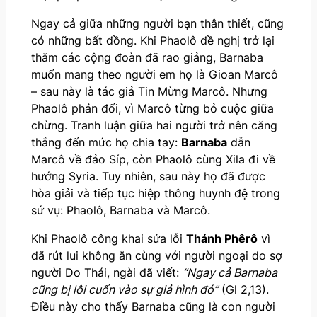
Ngay cả giữa những người bạn thân thiết, cũng
có những bất đồng. Khi Phaolô đề nghị trở lại
thăm các cộng đoàn đã rao giảng, Barnaba
muốn mang theo người em họ là Gioan Marcô
– sau này là tác giả Tin Mừng Marcô. Nhưng
Phaolô phản đối, vì Marcô từng bỏ cuộc giữa
chừng. Tranh luận giữa hai người trở nên căng
thẳng đến mức họ chia tay:
Barnaba
dẫn
Marcô về đảo Síp, còn Phaolô cùng Xila đi về
hướng Syria. Tuy nhiên, sau này họ đã được
hòa giải và tiếp tục hiệp thông huynh đệ trong
sứ vụ: Phaolô, Barnaba và Marcô.
Khi Phaolô công khai sửa lỗi
Thánh Phêrô
vì
đã rút lui không ăn cùng với người ngoại do sợ
người Do Thái, ngài đã viết:
“Ngay cả Barnaba
cũng bị lôi cuốn vào sự giả hình đó”
(Gl 2,13).
Điều này cho thấy Barnaba cũng là con người