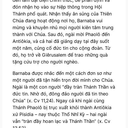
đón nhận họ vào sự hiệp thông trong Hội
Thánh phổ quát. Nhận thấy ân sủng của Thiên
Chúa đang hoạt động nơi họ, Barnaba vui
mừng và khuyên nhủ mọi người kiên tâm trung
thành với Chúa. Sau đó, ngài mời Phaolô đến
Antiôkia, và cả hai đã giảng dạy tại đây suốt
một năm, củng cố đức tin cho cộng đoàn. Từ
đó, họ trở về Giêrusalem để trao những quà
tặng cứu trợ cho người nghèo.
Barnaba được nhắc đến một cách đơn sơ như
một người đã tận hiến trọn đời mình cho Chúa.
Ngài là một con người “đầy tràn Thánh Thần và
đức tin. Nhờ đó, đông đảo người đã tin theo
Chúa” (x. Cv 11,24). Ngay cả khi ngài cùng
Thánh Phaolô bị trục xuất khỏi thành Antiôkia
xứ Pisidia – nay thuộc Thổ Nhĩ Kỳ – hai ngài
vẫn “tràn đầy hoan lạc và Thánh Thần” (x. Cv
13,52).