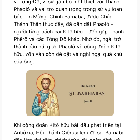
vị Tông Đồ, vì sự gắn bó mật thiết với Thánh
Phaolô và vai trò quan trọng trong sứ vụ loan
báo Tin Mừng. Chính Barnaba, được Chúa
Thánh Thần thúc đẩy, đã dẫn dắt Phaolô –
người từng bách hại Kitô hữu – đến gặp Thánh
Phêrô và các Tông Đồ khác. Nhờ đó, ngài trở
thành cầu nối giữa Phaolô và cộng đoàn Kitô
hữu, vốn vẫn còn dè dặt và nghi ngại quá khứ
của ông.
Khi cộng đoàn Kitô hữu bắt đầu phát triển tại
Antiôkia, Hội Thánh Giêrusalem đã sai Barnaba
đến làm đại diện chính thức, để phân định và