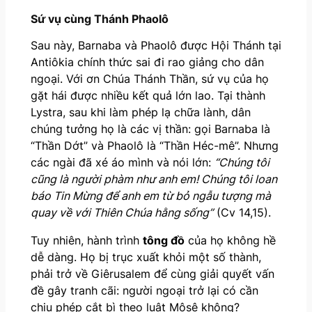
Sứ vụ cùng Thánh Phaolô
Sau này, Barnaba và Phaolô được Hội Thánh tại
Antiôkia chính thức sai đi rao giảng cho dân
ngoại. Với ơn Chúa Thánh Thần, sứ vụ của họ
gặt hái được nhiều kết quả lớn lao. Tại thành
Lystra, sau khi làm phép lạ chữa lành, dân
chúng tưởng họ là các vị thần: gọi Barnaba là
“Thần Dớt” và Phaolô là “Thần Héc-mê”. Nhưng
các ngài đã xé áo mình và nói lớn:
“Chúng tôi
cũng là người phàm như anh em! Chúng tôi loan
báo Tin Mừng để anh em từ bỏ ngẫu tượng mà
quay về với Thiên Chúa hằng sống”
(Cv 14,15).
Tuy nhiên, hành trình
tông đồ
của họ không hề
dễ dàng. Họ bị trục xuất khỏi một số thành,
phải trở về Giêrusalem để cùng giải quyết vấn
đề gây tranh cãi: người ngoại trở lại có cần
chịu phép cắt bì theo luật Môsê không?