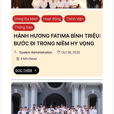
Dòng Đa Minh
Hoạt động
Thỉnh Viện
Thông báo
HÀNH HƯƠNG FATIMA BÌNH TRIỆU:
BƯỚC ĐI TRONG NIỀM HY VỌNG
System Administration
Oct 26, 2025
6 Min Read
ĐỌC THÊM