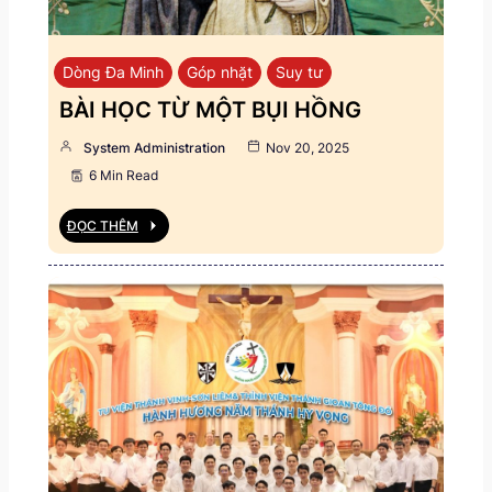
Dòng Đa Minh
Góp nhặt
Suy tư
BÀI HỌC TỪ MỘT BỤI HỒNG
System Administration
Nov 20, 2025
6 Min Read
ĐỌC THÊM