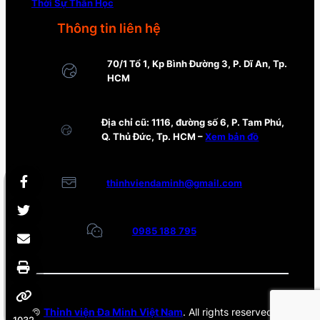
Thời Sự Thần Học
Thông tin liên hệ
70/1 Tổ 1, Kp Bình Đường 3, P. Dĩ An, Tp.
HCM
Địa chỉ cũ: 1116, đường số 6, P. Tam Phú,
Q. Thủ Đức, Tp. HCM –
Xem bản đồ
thinhviendaminh@gmail.com
0985 188 795
©
Thỉnh viện Đa Minh Việt Nam
. All rights reserved.