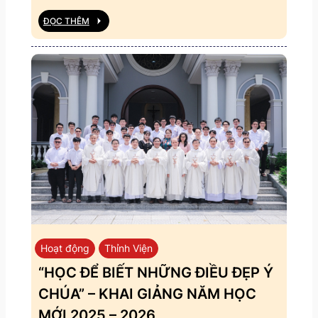
ĐỌC THÊM
Hoạt động
Thỉnh Viện
“HỌC ĐỂ BIẾT NHỮNG ĐIỀU ĐẸP Ý
CHÚA” – KHAI GIẢNG NĂM HỌC
MỚI 2025 – 2026