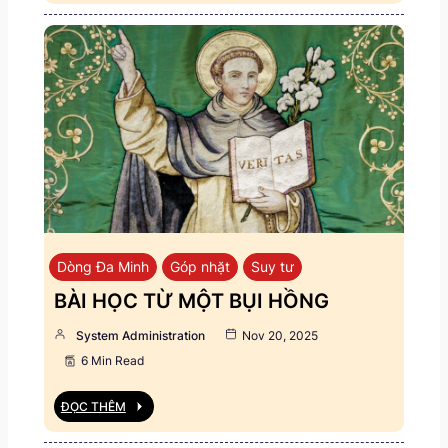
Dòng Đa Minh
Góp nhặt
Suy tư
BÀI HỌC TỪ MỘT BỤI HỒNG
System Administration
Nov 20, 2025
6 Min Read
ĐỌC THÊM