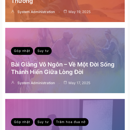
Thường
System Administration
May 19, 2025
Góp nhặt
Suy tư
Bài Giảng Vô Ngôn – Về Một Đời Sống
Thánh Hiến Giữa Lòng Đời
System Administration
May 17, 2025
Góp nhặt
Suy tư
Trăm hoa đua nở