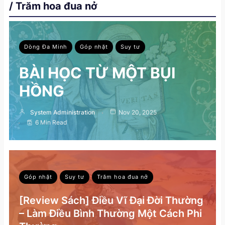
/ Trăm hoa đua nở
Dòng Đa Minh
Góp nhặt
Suy tư
BÀI HỌC TỪ MỘT BỤI
HỒNG
System Administration
Nov 20, 2025
6 Min Read
Góp nhặt
Suy tư
Trăm hoa đua nở
[Review Sách] Điều Vĩ Đại Đời Thường
– Làm Điều Bình Thường Một Cách Phi