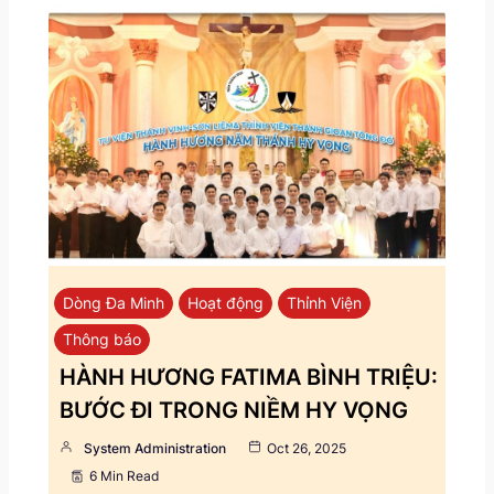
Dòng Đa Minh
Hoạt động
Thỉnh Viện
Thông báo
HÀNH HƯƠNG FATIMA BÌNH TRIỆU:
BƯỚC ĐI TRONG NIỀM HY VỌNG
System Administration
Oct 26, 2025
6 Min Read