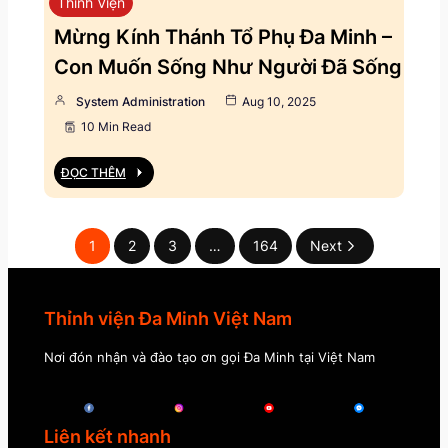
Thỉnh Viện
Mừng Kính Thánh Tổ Phụ Đa Minh –
Con Muốn Sống Như Người Đã Sống
System Administration
Aug 10, 2025
10 Min Read
ĐỌC THÊM
1
2
3
…
164
Next
Thỉnh viện Đa Minh Việt Nam
Nơi đón nhận và đào tạo ơn gọi Đa Minh tại Việt Nam
Liên kết nhanh