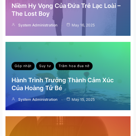
Niềm Hy Vọng Của Đứa Trẻ Lạc Loài –
The Lost Boy
System Administration
May 16, 2025
Góp nhặt
Suy tư
Trăm hoa đua nở
Hành Trình Trưởng Thành Cảm Xúc
Của Hoàng Tử Bé
System Administration
May 15, 2025