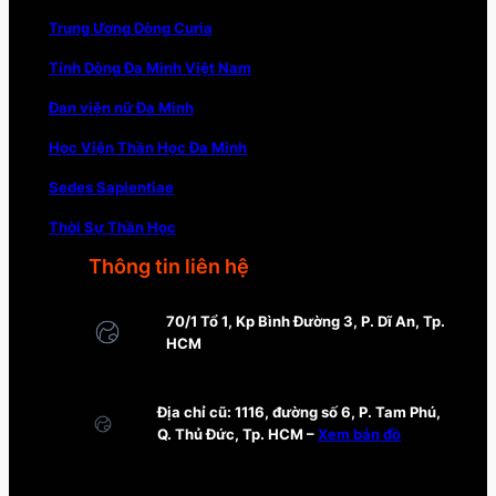
Trung Ương Dòng Curia
Tỉnh Dòng Đa Minh Việt Nam
Đan viện nữ Đa Minh
Học Viện Thần Học Đa Minh
Sedes Sapientiae
Thời Sự Thần Học
Thông tin liên hệ
70/1 Tổ 1, Kp Bình Đường 3, P. Dĩ An, Tp.
HCM
Địa chỉ cũ: 1116, đường số 6, P. Tam Phú,
Q. Thủ Đức, Tp. HCM –
Xem bản đồ