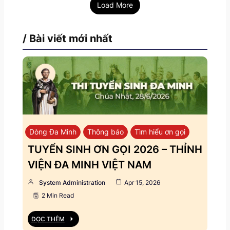
Load More
/ Bài viết mới nhất
Dòng Đa Minh
Thông báo
Tìm hiểu ơn gọi
TUYỂN SINH ƠN GỌI 2026 – THỈNH
VIỆN ĐA MINH VIỆT NAM
System Administration
Apr 15, 2026
2 Min Read
ĐỌC THÊM