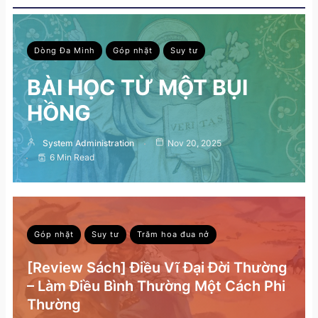
Dòng Đa Minh
Góp nhặt
Suy tư
BÀI HỌC TỪ MỘT BỤI
HỒNG
System Administration
Nov 20, 2025
6 Min Read
Góp nhặt
Suy tư
Trăm hoa đua nở
[Review Sách] Điều Vĩ Đại Đời Thường
– Làm Điều Bình Thường Một Cách Phi
Thường