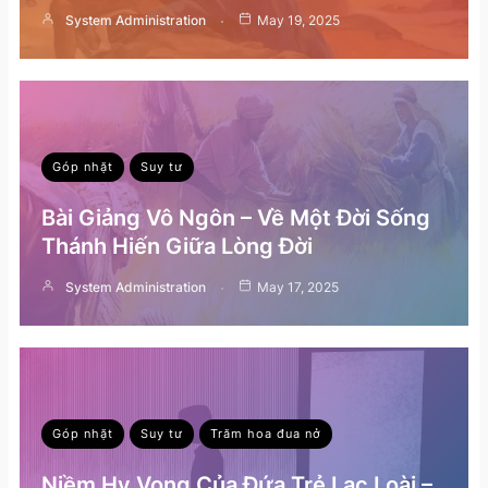
System Administration
May 19, 2025
Góp nhặt
Suy tư
Bài Giảng Vô Ngôn – Về Một Đời Sống
Thánh Hiến Giữa Lòng Đời
System Administration
May 17, 2025
Góp nhặt
Suy tư
Trăm hoa đua nở
Niềm Hy Vọng Của Đứa Trẻ Lạc Loài –