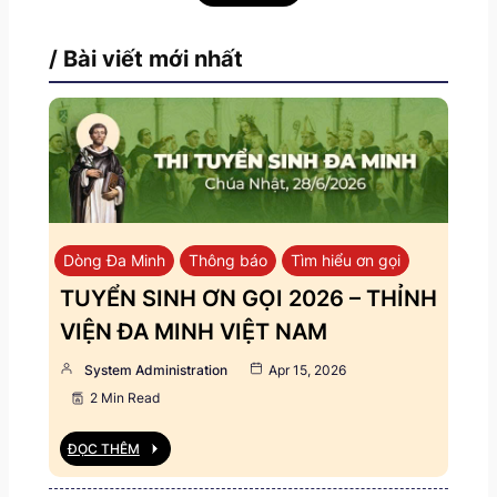
/ Bài viết mới nhất
Dòng Đa Minh
Thông báo
Tìm hiểu ơn gọi
TUYỂN SINH ƠN GỌI 2026 – THỈNH
VIỆN ĐA MINH VIỆT NAM
System Administration
Apr 15, 2026
2 Min Read
ĐỌC THÊM