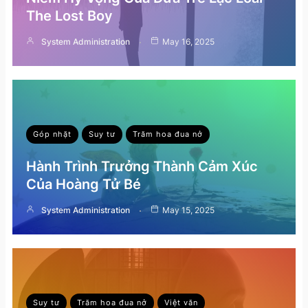
The Lost Boy
System Administration
May 16, 2025
Góp nhặt
Suy tư
Trăm hoa đua nở
Hành Trình Trưởng Thành Cảm Xúc
Của Hoàng Tử Bé
System Administration
May 15, 2025
Suy tư
Trăm hoa đua nở
Việt văn