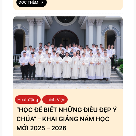
ĐỌC THÊM
Hoạt động
Thỉnh Viện
“HỌC ĐỂ BIẾT NHỮNG ĐIỀU ĐẸP Ý
CHÚA” – KHAI GIẢNG NĂM HỌC
MỚI 2025 – 2026