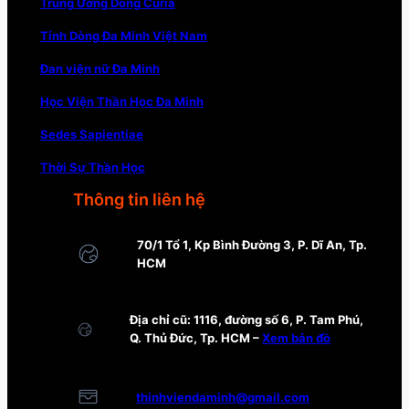
Trung Ương Dòng Curia
Tỉnh Dòng Đa Minh Việt Nam
Đan viện nữ Đa Minh
Học Viện Thần Học Đa Minh
Sedes Sapientiae
Thời Sự Thần Học
Thông tin liên hệ
70/1 Tổ 1, Kp Bình Đường 3, P. Dĩ An, Tp.
HCM
Địa chỉ cũ: 1116, đường số 6, P. Tam Phú,
Q. Thủ Đức, Tp. HCM –
Xem bản đồ
thinhviendaminh@gmail.com