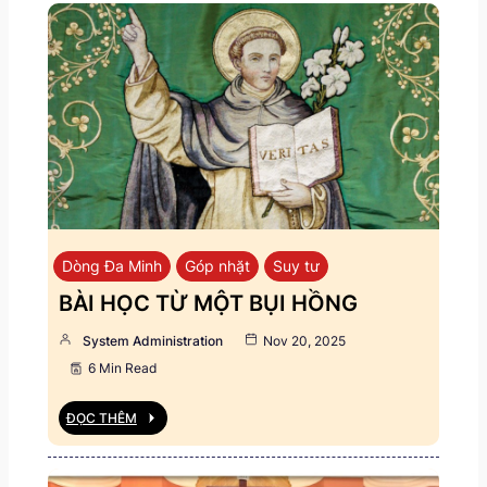
Dòng Đa Minh
Góp nhặt
Suy tư
BÀI HỌC TỪ MỘT BỤI HỒNG
System Administration
Nov 20, 2025
6 Min Read
ĐỌC THÊM