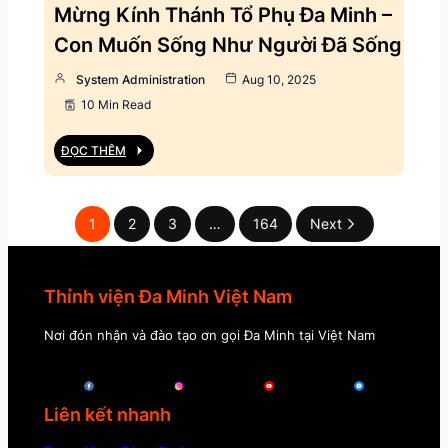
Mừng Kính Thánh Tổ Phụ Đa Minh –
Con Muốn Sống Như Người Đã Sống
System Administration
Aug 10, 2025
10 Min Read
ĐỌC THÊM
1
2
3
…
164
Next
Thỉnh viện Đa Minh Việt Nam
Nơi đón nhận và đào tạo ơn gọi Đa Minh tại Việt Nam
Liên kết nhanh