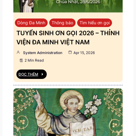
Dòng Đa Minh
Thông báo
Tìm hiểu ơn gọi
TUYỂN SINH ƠN GỌI 2026 – THỈNH
VIỆN ĐA MINH VIỆT NAM
System Administration
Apr 15, 2026
2 Min Read
ĐỌC THÊM