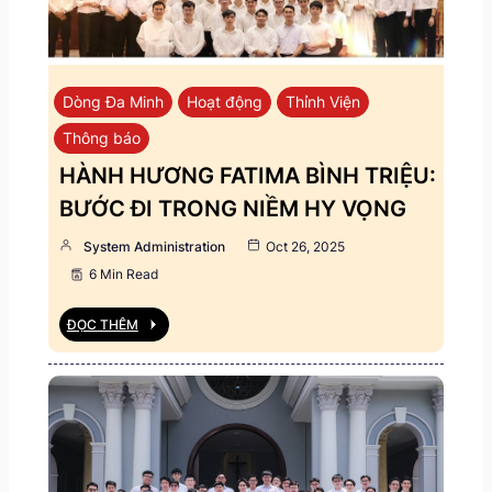
Dòng Đa Minh
Hoạt động
Thỉnh Viện
Thông báo
HÀNH HƯƠNG FATIMA BÌNH TRIỆU:
BƯỚC ĐI TRONG NIỀM HY VỌNG
System Administration
Oct 26, 2025
6 Min Read
ĐỌC THÊM