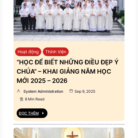
Hoạt động
Thỉnh Viện
“HỌC ĐỂ BIẾT NHỮNG ĐIỀU ĐẸP Ý
CHÚA” – KHAI GIẢNG NĂM HỌC
MỚI 2025 – 2026
System Administration
Sep 9, 2025
8 Min Read
ĐỌC THÊM