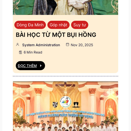
Dòng Đa Minh
Góp nhặt
Suy tư
BÀI HỌC TỪ MỘT BỤI HỒNG
System Administration
Nov 20, 2025
6 Min Read
ĐỌC THÊM