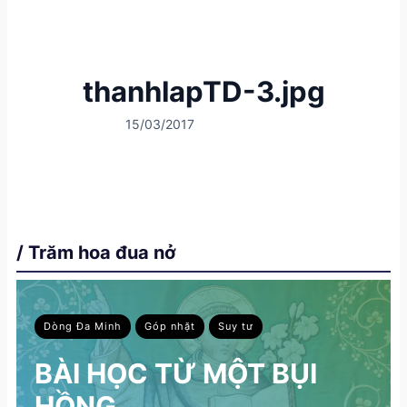
thanhlapTD-3.jpg
15/03/2017
/ Trăm hoa đua nở
Dòng Đa Minh
Góp nhặt
Suy tư
BÀI HỌC TỪ MỘT BỤI
HỒNG