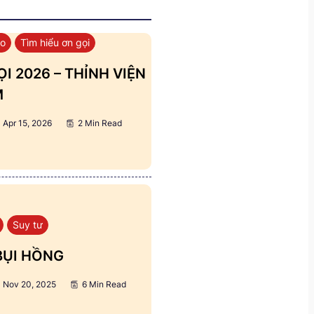
áo
Tìm hiểu ơn gọi
I 2026 – THỈNH VIỆN
M
Apr 15, 2026
2 Min Read
Suy tư
BỤI HỒNG
Nov 20, 2025
6 Min Read