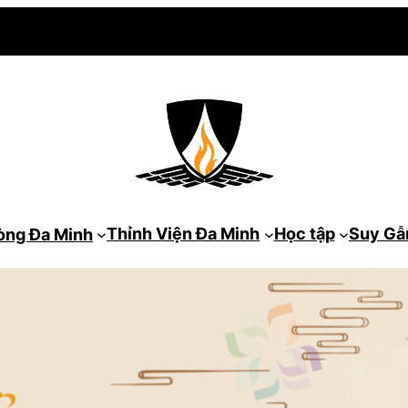
Thỉnh Viện Đa Minh
Học tập
Suy G
òng Đa Minh