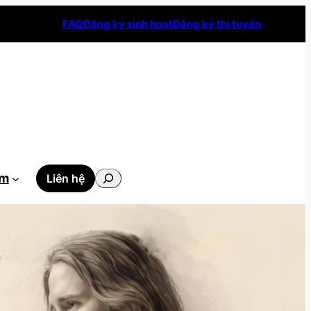
FAQ
Đăng ký sinh hoạt
Đăng ký thi tuyển
Tìm
ẫm
Liên hệ
kiếm