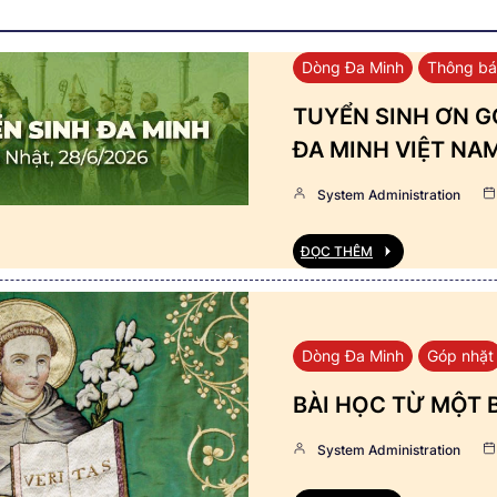
Dòng Đa Minh
Thông b
TUYỂN SINH ƠN GỌ
ĐA MINH VIỆT NA
System Administration
ĐỌC THÊM
Dòng Đa Minh
Góp nhặt
BÀI HỌC TỪ MỘT 
System Administration