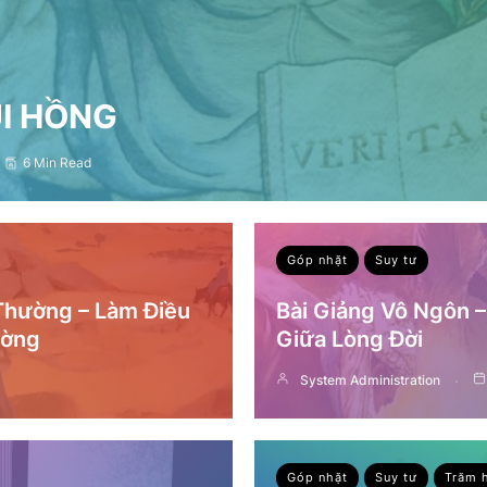
ỤI HỒNG
6 Min Read
Góp nhặt
Suy tư
 Thường – Làm Điều
Bài Giảng Vô Ngôn 
ường
Giữa Lòng Đời
System Administration
Góp nhặt
Suy tư
Trăm 