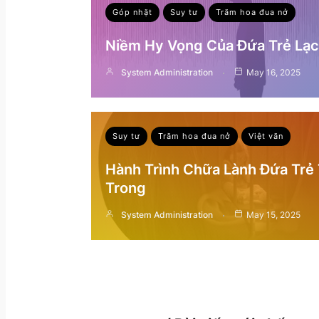
Góp nhặt
Suy tư
Trăm hoa đua nở
Niềm Hy Vọng Của Đứa Trẻ Lạc 
System Administration
May 16, 2025
Suy tư
Trăm hoa đua nở
Việt văn
Hành Trình Chữa Lành Đứa Trẻ
Trong
System Administration
May 15, 2025