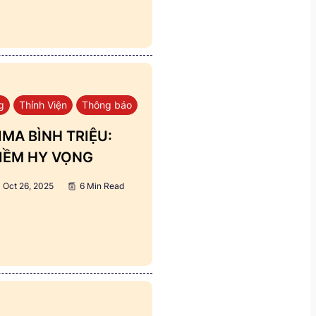
g
Thỉnh Viện
Thông báo
MA BÌNH TRIỆU:
IỀM HY VỌNG
Oct 26, 2025
6 Min Read