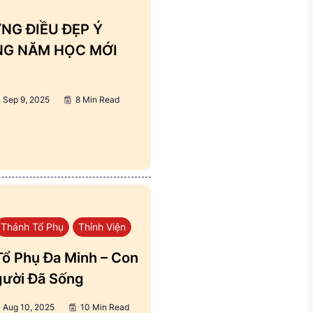
NG ĐIỀU ĐẸP Ý
ẢNG NĂM HỌC MỚI
Sep 9, 2025
8 Min Read
Thánh Tổ Phụ
Thỉnh Viện
ổ Phụ Đa Minh – Con
ười Đã Sống
Aug 10, 2025
10 Min Read