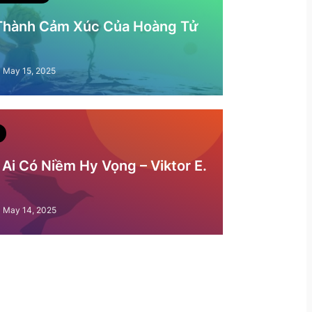
 Thành Cảm Xúc Của Hoàng Tử
May 15, 2025
Ai Có Niềm Hy Vọng – Viktor E.
May 14, 2025