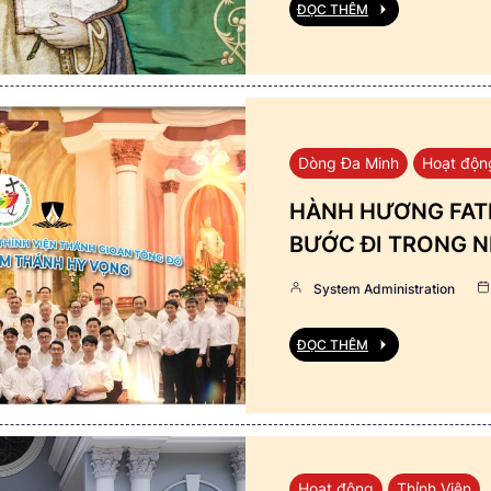
ĐỌC THÊM
Dòng Đa Minh
Hoạt độn
HÀNH HƯƠNG FATI
BƯỚC ĐI TRONG N
System Administration
ĐỌC THÊM
Hoạt động
Thỉnh Viện