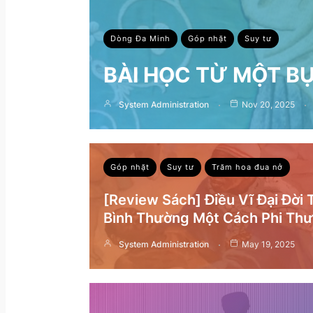
Dòng Đa Minh
Góp nhặt
Suy tư
BÀI HỌC TỪ MỘT B
System Administration
Nov 20, 2025
Góp nhặt
Suy tư
Trăm hoa đua nở
[Review Sách] Điều Vĩ Đại Đời
Bình Thường Một Cách Phi Th
System Administration
May 19, 2025