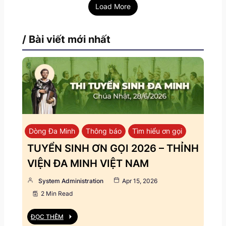
Load More
/ Bài viết mới nhất
Dòng Đa Minh
Thông báo
Tìm hiểu ơn gọi
TUYỂN SINH ƠN GỌI 2026 – THỈNH
VIỆN ĐA MINH VIỆT NAM
System Administration
Apr 15, 2026
2 Min Read
ĐỌC THÊM