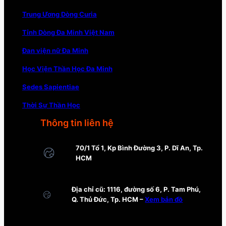
Trung Ương Dòng Curia
Tỉnh Dòng Đa Minh Việt Nam
Đan viện nữ Đa Minh
Học Viện Thần Học Đa Minh
Sedes Sapientiae
Thời Sự Thần Học
Thông tin liên hệ
70/1 Tổ 1, Kp Bình Đường 3, P. Dĩ An, Tp.
HCM
Địa chỉ cũ: 1116, đường số 6, P. Tam Phú,
Q. Thủ Đức, Tp. HCM –
Xem bản đồ