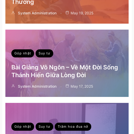
Thường
System Administration
May 19, 2025
Góp nhặt
Suy tư
Bài Giảng Vô Ngôn – Về Một Đời Sống
Thánh Hiến Giữa Lòng Đời
System Administration
May 17, 2025
Góp nhặt
Suy tư
Trăm hoa đua nở