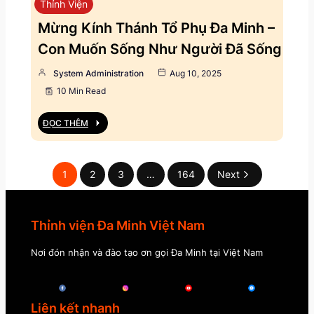
Thỉnh Viện
Mừng Kính Thánh Tổ Phụ Đa Minh –
Con Muốn Sống Như Người Đã Sống
System Administration
Aug 10, 2025
10 Min Read
ĐỌC THÊM
1
2
3
…
164
Next
Thỉnh viện Đa Minh Việt Nam
Nơi đón nhận và đào tạo ơn gọi Đa Minh tại Việt Nam
Liên kết nhanh