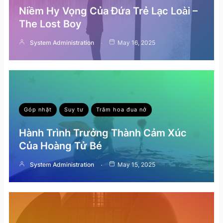
Niềm Hy Vọng Của Đứa Trẻ Lạc Loài –
The Lost Boy
System Administration
May 16, 2025
Góp nhặt
Suy tư
Trăm hoa đua nở
Hành Trình Trưởng Thành Cảm Xúc
Của Hoàng Tử Bé
System Administration
May 15, 2025