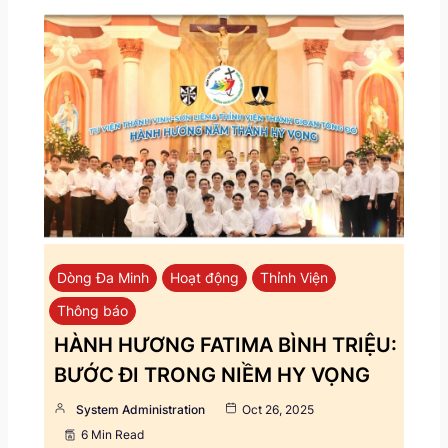
Dòng Đa Minh
Hoạt động
Thỉnh Viện
Thông báo
HÀNH HƯƠNG FATIMA BÌNH TRIỆU:
BƯỚC ĐI TRONG NIỀM HY VỌNG
System Administration
Oct 26, 2025
6 Min Read