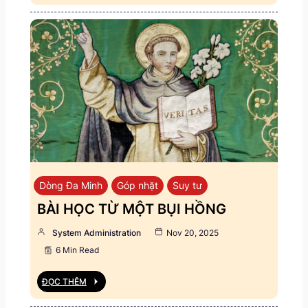
Dòng Đa Minh
Góp nhặt
Suy tư
BÀI HỌC TỪ MỘT BỤI HỒNG
System Administration
Nov 20, 2025
6 Min Read
ĐỌC THÊM