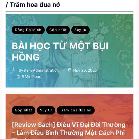
/ Trăm hoa đua nở
Dòng Đa Minh
Góp nhặt
Suy tư
BÀI HỌC TỪ MỘT BỤI
HỒNG
System Administration
Nov 20, 2025
6 Min Read
Góp nhặt
Suy tư
Trăm hoa đua nở
[Review Sách] Điều Vĩ Đại Đời Thường
– Làm Điều Bình Thường Một Cách Phi