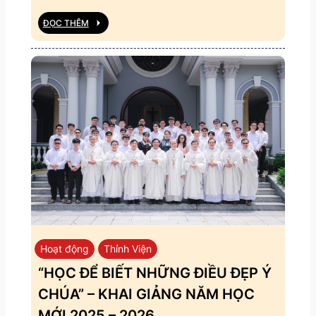
ĐỌC THÊM
Hoạt động
Thỉnh Viện
“HỌC ĐỂ BIẾT NHỮNG ĐIỀU ĐẸP Ý
CHÚA” – KHAI GIẢNG NĂM HỌC
MỚI 2025 – 2026