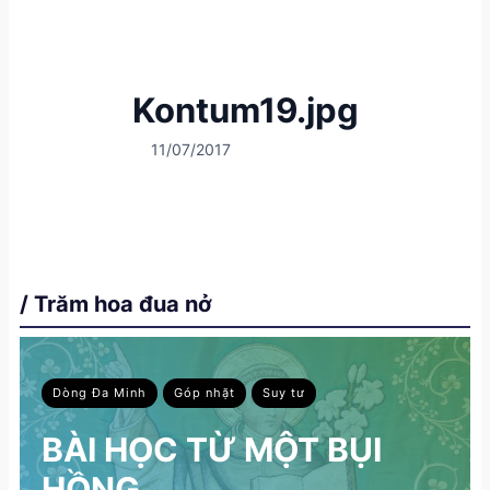
Kontum19.jpg
11/07/2017
/ Trăm hoa đua nở
Dòng Đa Minh
Góp nhặt
Suy tư
BÀI HỌC TỪ MỘT BỤI
HỒNG