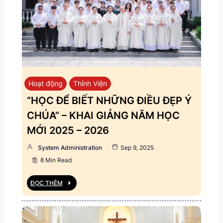
Hoạt động
Thỉnh Viện
“HỌC ĐỂ BIẾT NHỮNG ĐIỀU ĐẸP Ý
CHÚA” – KHAI GIẢNG NĂM HỌC
MỚI 2025 – 2026
System Administration
Sep 9, 2025
8 Min Read
ĐỌC THÊM