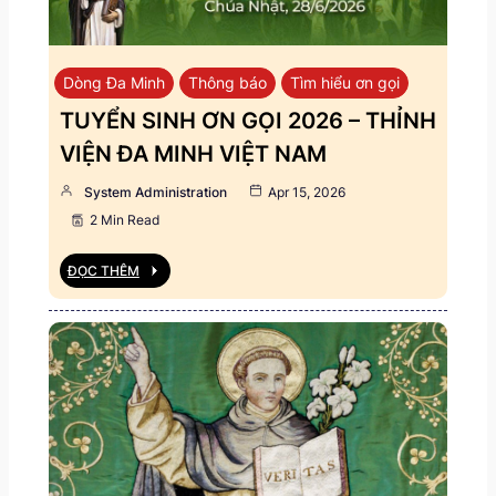
Dòng Đa Minh
Thông báo
Tìm hiểu ơn gọi
TUYỂN SINH ƠN GỌI 2026 – THỈNH
VIỆN ĐA MINH VIỆT NAM
System Administration
Apr 15, 2026
2 Min Read
ĐỌC THÊM