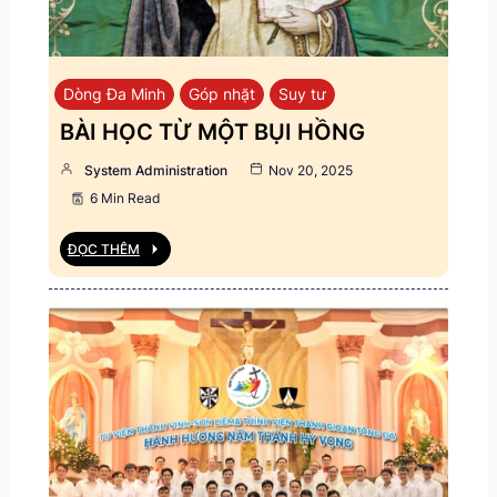
Dòng Đa Minh
Góp nhặt
Suy tư
BÀI HỌC TỪ MỘT BỤI HỒNG
System Administration
Nov 20, 2025
6 Min Read
ĐỌC THÊM