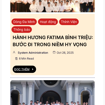
Dòng Đa Minh
Hoạt động
Thỉnh Viện
Thông báo
HÀNH HƯƠNG FATIMA BÌNH TRIỆU:
BƯỚC ĐI TRONG NIỀM HY VỌNG
System Administration
Oct 26, 2025
6 Min Read
ĐỌC THÊM