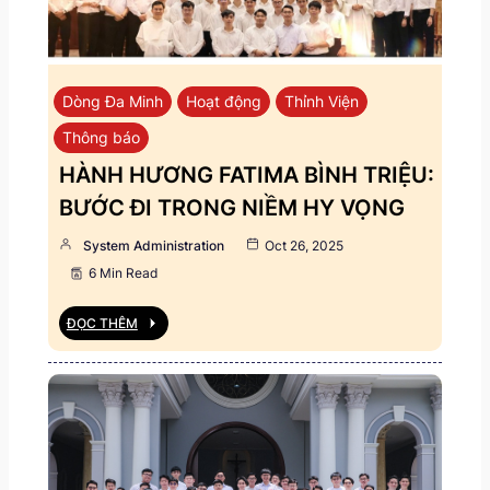
Dòng Đa Minh
Hoạt động
Thỉnh Viện
Thông báo
HÀNH HƯƠNG FATIMA BÌNH TRIỆU:
BƯỚC ĐI TRONG NIỀM HY VỌNG
System Administration
Oct 26, 2025
6 Min Read
ĐỌC THÊM