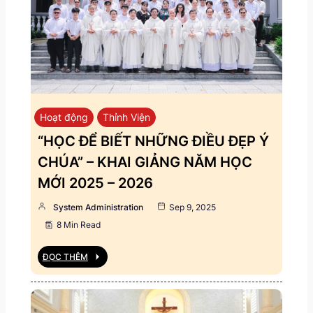
Hoạt động
Thỉnh Viện
“HỌC ĐỂ BIẾT NHỮNG ĐIỀU ĐẸP Ý
CHÚA” – KHAI GIẢNG NĂM HỌC
MỚI 2025 – 2026
System Administration
Sep 9, 2025
8 Min Read
ĐỌC THÊM