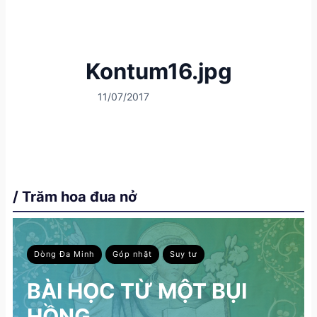
Kontum16.jpg
11/07/2017
/ Trăm hoa đua nở
Dòng Đa Minh
Góp nhặt
Suy tư
BÀI HỌC TỪ MỘT BỤI
HỒNG