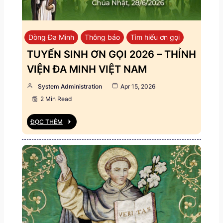
Dòng Đa Minh
Thông báo
Tìm hiểu ơn gọi
TUYỂN SINH ƠN GỌI 2026 – THỈNH
VIỆN ĐA MINH VIỆT NAM
System Administration
Apr 15, 2026
2 Min Read
ĐỌC THÊM