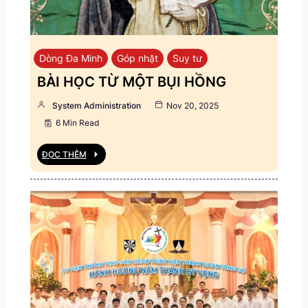
Dòng Đa Minh
Góp nhặt
Suy tư
BÀI HỌC TỪ MỘT BỤI HỒNG
System Administration
Nov 20, 2025
6 Min Read
ĐỌC THÊM