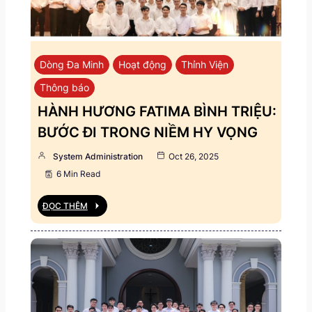
Dòng Đa Minh
Hoạt động
Thỉnh Viện
Thông báo
HÀNH HƯƠNG FATIMA BÌNH TRIỆU:
BƯỚC ĐI TRONG NIỀM HY VỌNG
System Administration
Oct 26, 2025
6 Min Read
ĐỌC THÊM