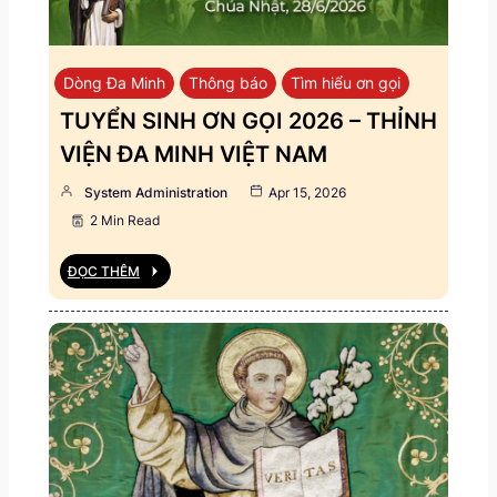
Dòng Đa Minh
Thông báo
Tìm hiểu ơn gọi
TUYỂN SINH ƠN GỌI 2026 – THỈNH
VIỆN ĐA MINH VIỆT NAM
System Administration
Apr 15, 2026
2 Min Read
ĐỌC THÊM