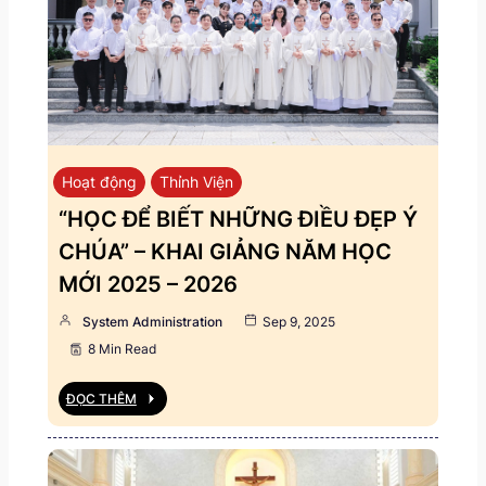
Hoạt động
Thỉnh Viện
“HỌC ĐỂ BIẾT NHỮNG ĐIỀU ĐẸP Ý
CHÚA” – KHAI GIẢNG NĂM HỌC
MỚI 2025 – 2026
System Administration
Sep 9, 2025
8 Min Read
ĐỌC THÊM