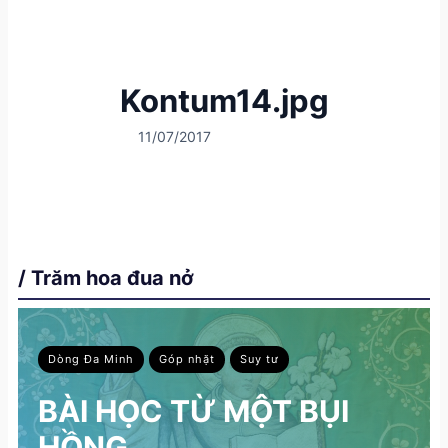
Kontum14.jpg
11/07/2017
/ Trăm hoa đua nở
Dòng Đa Minh
Góp nhặt
Suy tư
BÀI HỌC TỪ MỘT BỤI
HỒNG