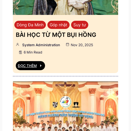
Dòng Đa Minh
Góp nhặt
Suy tư
BÀI HỌC TỪ MỘT BỤI HỒNG
System Administration
Nov 20, 2025
6 Min Read
ĐỌC THÊM