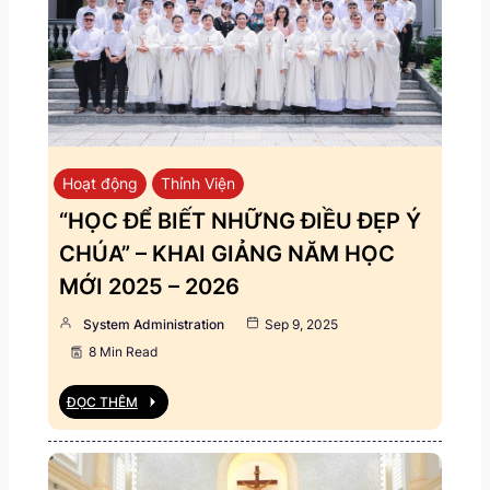
Hoạt động
Thỉnh Viện
“HỌC ĐỂ BIẾT NHỮNG ĐIỀU ĐẸP Ý
CHÚA” – KHAI GIẢNG NĂM HỌC
MỚI 2025 – 2026
System Administration
Sep 9, 2025
8 Min Read
ĐỌC THÊM