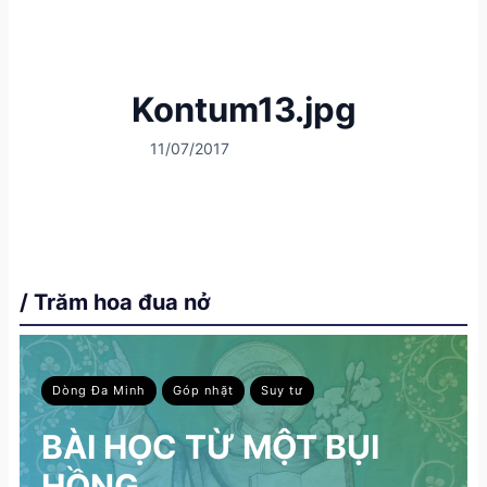
Kontum13.jpg
11/07/2017
/ Trăm hoa đua nở
Dòng Đa Minh
Góp nhặt
Suy tư
BÀI HỌC TỪ MỘT BỤI
HỒNG