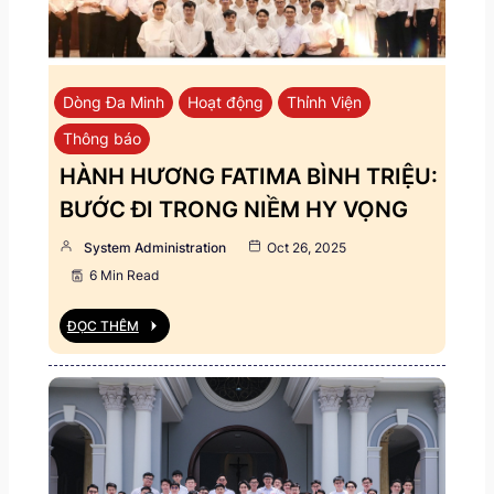
Dòng Đa Minh
Hoạt động
Thỉnh Viện
Thông báo
HÀNH HƯƠNG FATIMA BÌNH TRIỆU:
BƯỚC ĐI TRONG NIỀM HY VỌNG
System Administration
Oct 26, 2025
6 Min Read
ĐỌC THÊM