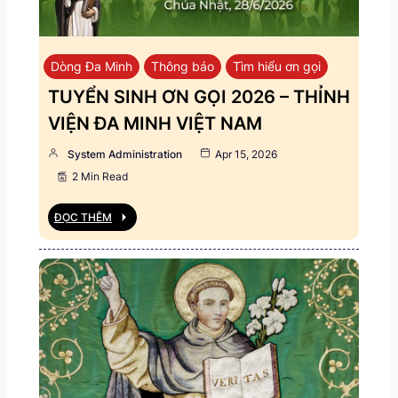
Dòng Đa Minh
Thông báo
Tìm hiểu ơn gọi
TUYỂN SINH ƠN GỌI 2026 – THỈNH
VIỆN ĐA MINH VIỆT NAM
System Administration
Apr 15, 2026
2 Min Read
ĐỌC THÊM