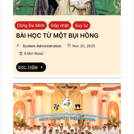
Dòng Đa Minh
Góp nhặt
Suy tư
BÀI HỌC TỪ MỘT BỤI HỒNG
System Administration
Nov 20, 2025
6 Min Read
ĐỌC THÊM