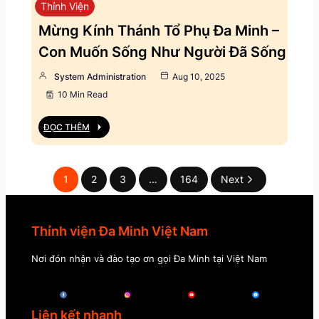
Thỉnh Viện
Mừng Kính Thánh Tổ Phụ Đa Minh –
Con Muốn Sống Như Người Đã Sống
System Administration
Aug 10, 2025
10 Min Read
ĐỌC THÊM
1
2
3
…
164
Next
Thỉnh viện Đa Minh Việt Nam
Nơi đón nhận và đào tạo ơn gọi Đa Minh tại Việt Nam
Liên kết nhanh