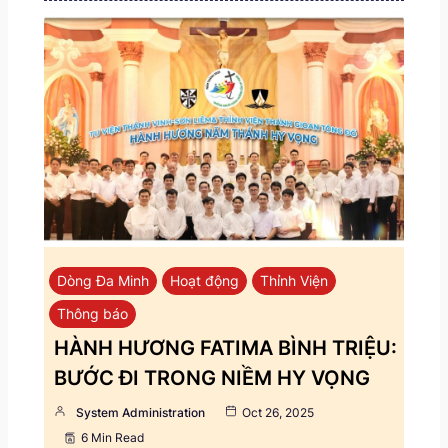
Dòng Đa Minh
Hoạt động
Thỉnh Viện
Thông báo
HÀNH HƯƠNG FATIMA BÌNH TRIỆU:
BƯỚC ĐI TRONG NIỀM HY VỌNG
System Administration
Oct 26, 2025
6 Min Read