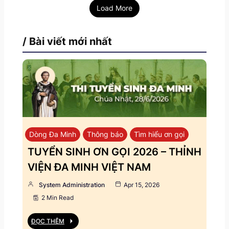
Load More
/ Bài viết mới nhất
Dòng Đa Minh
Thông báo
Tìm hiểu ơn gọi
TUYỂN SINH ƠN GỌI 2026 – THỈNH
VIỆN ĐA MINH VIỆT NAM
System Administration
Apr 15, 2026
2 Min Read
ĐỌC THÊM