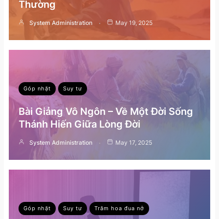
Thường
System Administration
May 19, 2025
Góp nhặt
Suy tư
Bài Giảng Vô Ngôn – Về Một Đời Sống
Thánh Hiến Giữa Lòng Đời
System Administration
May 17, 2025
Góp nhặt
Suy tư
Trăm hoa đua nở