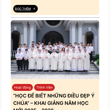
ĐỌC THÊM
Hoạt động
Thỉnh Viện
“HỌC ĐỂ BIẾT NHỮNG ĐIỀU ĐẸP Ý
CHÚA” – KHAI GIẢNG NĂM HỌC