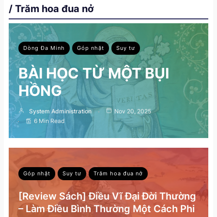
/ Trăm hoa đua nở
Dòng Đa Minh
Góp nhặt
Suy tư
BÀI HỌC TỪ MỘT BỤI
HỒNG
System Administration
Nov 20, 2025
6 Min Read
Góp nhặt
Suy tư
Trăm hoa đua nở
[Review Sách] Điều Vĩ Đại Đời Thường
– Làm Điều Bình Thường Một Cách Phi