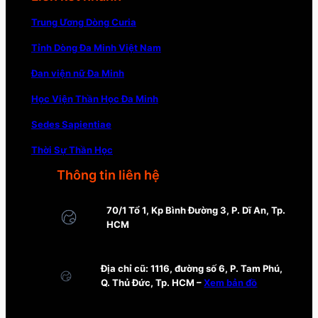
Trung Ương Dòng Curia
Tỉnh Dòng Đa Minh Việt Nam
Đan viện nữ Đa Minh
Học Viện Thần Học Đa Minh
Sedes Sapientiae
Thời Sự Thần Học
Thông tin liên hệ
70/1 Tổ 1, Kp Bình Đường 3, P. Dĩ An, Tp.
HCM
Địa chỉ cũ: 1116, đường số 6, P. Tam Phú,
Q. Thủ Đức, Tp. HCM –
Xem bản đồ