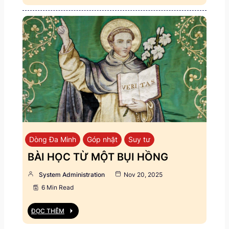
Dòng Đa Minh
Góp nhặt
Suy tư
BÀI HỌC TỪ MỘT BỤI HỒNG
System Administration
Nov 20, 2025
6 Min Read
ĐỌC THÊM