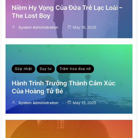
Niềm Hy Vọng Của Đứa Trẻ Lạc Loài –
The Lost Boy
System Administration
May 16, 2025
Góp nhặt
Suy tư
Trăm hoa đua nở
Hành Trình Trưởng Thành Cảm Xúc
Của Hoàng Tử Bé
System Administration
May 15, 2025