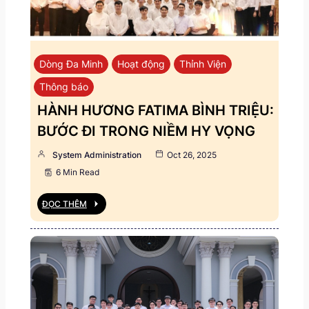
Dòng Đa Minh
Hoạt động
Thỉnh Viện
Thông báo
HÀNH HƯƠNG FATIMA BÌNH TRIỆU:
BƯỚC ĐI TRONG NIỀM HY VỌNG
System Administration
Oct 26, 2025
6 Min Read
ĐỌC THÊM