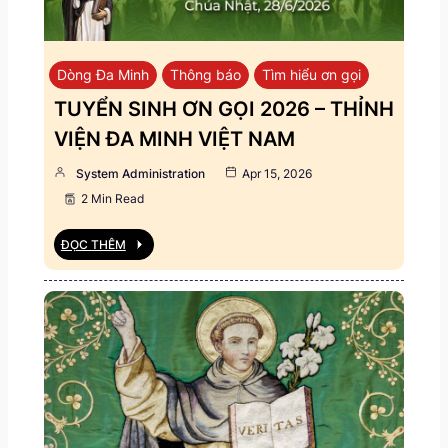
Dòng Đa Minh
Thông báo
Tìm hiểu ơn gọi
TUYỂN SINH ƠN GỌI 2026 – THỈNH
VIỆN ĐA MINH VIỆT NAM
System Administration
Apr 15, 2026
2 Min Read
ĐỌC THÊM