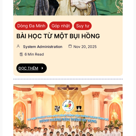
Dòng Đa Minh
Góp nhặt
Suy tư
BÀI HỌC TỪ MỘT BỤI HỒNG
System Administration
Nov 20, 2025
6 Min Read
ĐỌC THÊM