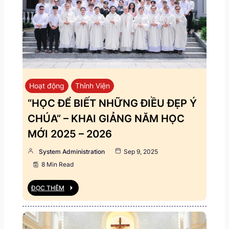
Hoạt động
Thỉnh Viện
“HỌC ĐỂ BIẾT NHỮNG ĐIỀU ĐẸP Ý
CHÚA” – KHAI GIẢNG NĂM HỌC
MỚI 2025 – 2026
System Administration
Sep 9, 2025
8 Min Read
ĐỌC THÊM