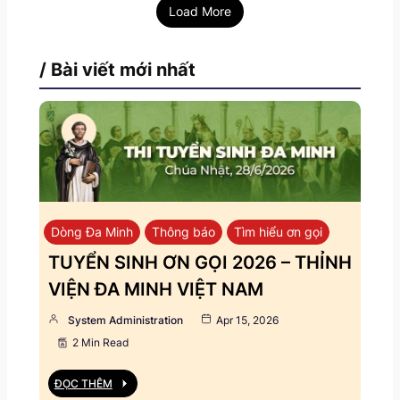
Load More
/ Bài viết mới nhất
Dòng Đa Minh
Thông báo
Tìm hiểu ơn gọi
TUYỂN SINH ƠN GỌI 2026 – THỈNH
VIỆN ĐA MINH VIỆT NAM
System Administration
Apr 15, 2026
2 Min Read
ĐỌC THÊM