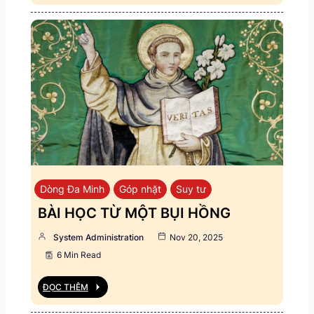
Dòng Đa Minh
Góp nhặt
Suy tư
BÀI HỌC TỪ MỘT BỤI HỒNG
System Administration
Nov 20, 2025
6 Min Read
ĐỌC THÊM