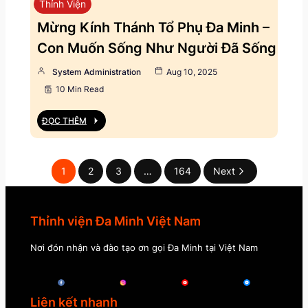
Thỉnh Viện
Mừng Kính Thánh Tổ Phụ Đa Minh –
Con Muốn Sống Như Người Đã Sống
System Administration
Aug 10, 2025
10 Min Read
ĐỌC THÊM
1
2
3
…
164
Next
Thỉnh viện Đa Minh Việt Nam
Nơi đón nhận và đào tạo ơn gọi Đa Minh tại Việt Nam
Liên kết nhanh