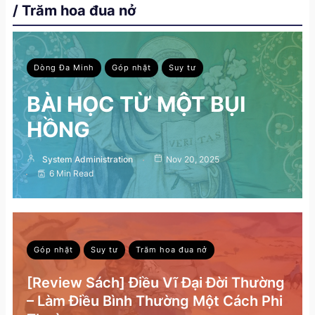
/ Trăm hoa đua nở
Dòng Đa Minh
Góp nhặt
Suy tư
BÀI HỌC TỪ MỘT BỤI
HỒNG
System Administration
Nov 20, 2025
6 Min Read
Góp nhặt
Suy tư
Trăm hoa đua nở
[Review Sách] Điều Vĩ Đại Đời Thường
– Làm Điều Bình Thường Một Cách Phi