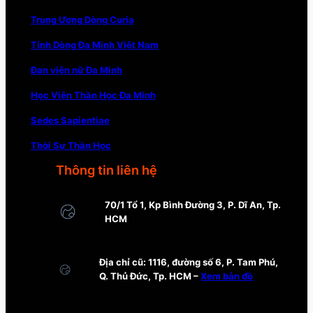
Trung Ương Dòng Curia
Tỉnh Dòng Đa Minh Việt Nam
Đan viện nữ Đa Minh
Học Viện Thần Học Đa Minh
Sedes Sapientiae
Thời Sự Thần Học
Thông tin liên hệ
70/1 Tổ 1, Kp Bình Đường 3, P. Dĩ An, Tp.
HCM
Địa chỉ cũ: 1116, đường số 6, P. Tam Phú,
Q. Thủ Đức, Tp. HCM –
Xem bản đồ