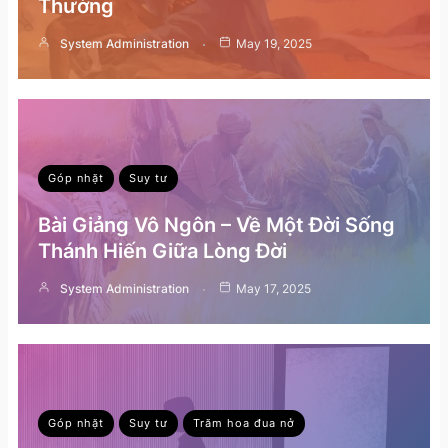
Thường
System Administration
May 19, 2025
Góp nhặt
Suy tư
Bài Giảng Vô Ngôn – Về Một Đời Sống
Thánh Hiến Giữa Lòng Đời
System Administration
May 17, 2025
Góp nhặt
Suy tư
Trăm hoa đua nở