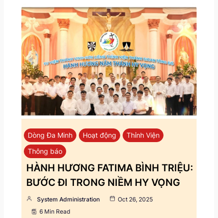
Dòng Đa Minh
Hoạt động
Thỉnh Viện
Thông báo
HÀNH HƯƠNG FATIMA BÌNH TRIỆU:
BƯỚC ĐI TRONG NIỀM HY VỌNG
System Administration
Oct 26, 2025
6 Min Read