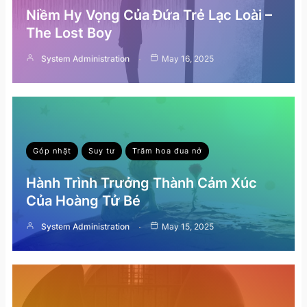
Niềm Hy Vọng Của Đứa Trẻ Lạc Loài –
The Lost Boy
System Administration
May 16, 2025
Góp nhặt
Suy tư
Trăm hoa đua nở
Hành Trình Trưởng Thành Cảm Xúc
Của Hoàng Tử Bé
System Administration
May 15, 2025