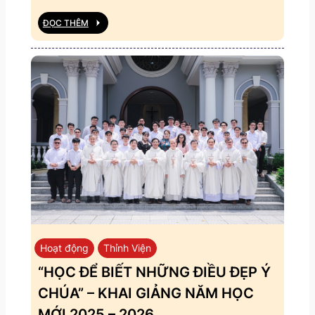
ĐỌC THÊM
Hoạt động
Thỉnh Viện
“HỌC ĐỂ BIẾT NHỮNG ĐIỀU ĐẸP Ý
CHÚA” – KHAI GIẢNG NĂM HỌC
MỚI 2025 – 2026