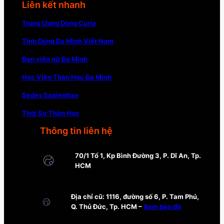
Liên kết nhanh
Trung Ương Dòng Curia
Tỉnh Dòng Đa Minh Việt Nam
Đan viện nữ Đa Minh
Học Viện Thần Học Đa Minh
Sedes Sapientiae
Thời Sự Thần Học
Thông tin liên hệ
70/1 Tổ 1, Kp Bình Đường 3, P. Dĩ An, Tp.
HCM
Địa chỉ cũ: 1116, đường số 6, P. Tam Phú,
Q. Thủ Đức, Tp. HCM –
Xem bản đồ