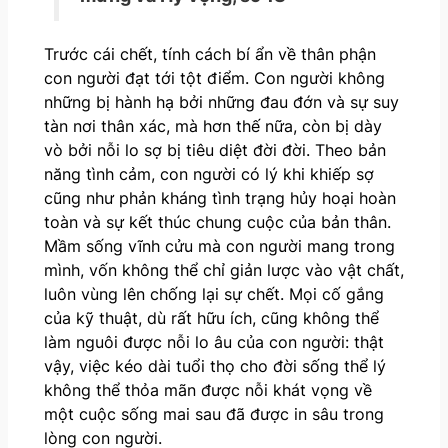
Trước cái chết, tính cách bí ẩn về thân phận
con người đạt tới tột điểm. Con người không
những bị hành hạ bởi những đau đớn và sự suy
tàn nơi thân xác, mà hơn thế nữa, còn bị dày
vò bởi nỗi lo sợ bị tiêu diệt đời đời. Theo bản
năng tình cảm, con người có lý khi khiếp sợ
cũng như phản kháng tình trạng hủy hoại hoàn
toàn và sự kết thúc chung cuộc của bản thân.
Mầm sống vĩnh cửu mà con người mang trong
mình, vốn không thể chỉ giản lược vào vật chất,
luôn vùng lên chống lại sự chết. Mọi cố gắng
của kỹ thuật, dù rất hữu ích, cũng không thể
làm nguôi được nỗi lo âu của con người: thật
vậy, việc kéo dài tuổi thọ cho đời sống thể lý
không thể thỏa mãn được nỗi khát vọng về
một cuộc sống mai sau đã được in sâu trong
lòng con người.