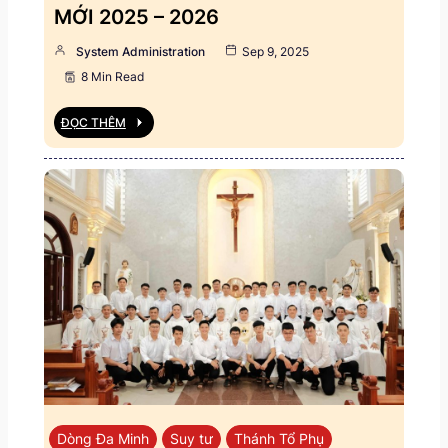
MỚI 2025 – 2026
System Administration
Sep 9, 2025
8 Min Read
ĐỌC THÊM
Dòng Đa Minh
Suy tư
Thánh Tổ Phụ