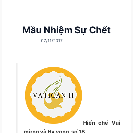
Mầu Nhiệm Sự Chết
07/11/2017
Hiến chế Vui
mừng và Hy vọng, số 18