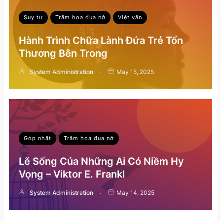
Suy tư
Trăm hoa đua nở
Việt văn
Hành Trình Chữa Lành Đứa Trẻ Tổn
Thương Bên Trong
System Administration
May 15, 2025
Góp nhặt
Trăm hoa đua nở
Lẽ Sống Của Những Ai Có Niềm Hy
Vọng – Viktor E. Frankl
System Administration
May 14, 2025