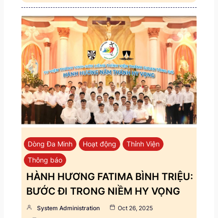
Dòng Đa Minh
Hoạt động
Thỉnh Viện
Thông báo
HÀNH HƯƠNG FATIMA BÌNH TRIỆU:
BƯỚC ĐI TRONG NIỀM HY VỌNG
System Administration
Oct 26, 2025