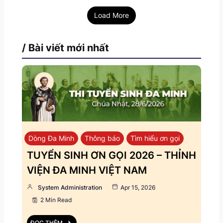
Load More
/ Bài viết mới nhất
Dòng Đa Minh
Thông báo
Tìm hiểu ơn gọi
TUYỂN SINH ƠN GỌI 2026 – THỈNH
VIỆN ĐA MINH VIỆT NAM
System Administration
Apr 15, 2026
2 Min Read
ĐỌC THÊM