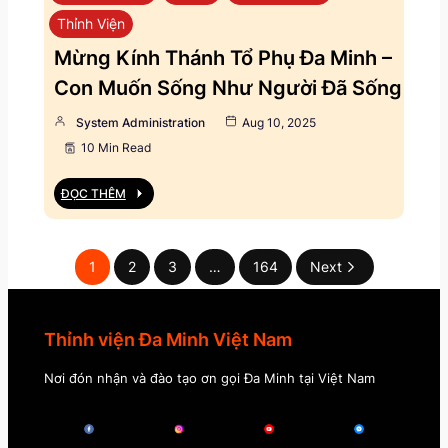
Thỉnh Viện
Mừng Kính Thánh Tổ Phụ Đa Minh –
Con Muốn Sống Như Người Đã Sống
System Administration
Aug 10, 2025
10 Min Read
ĐỌC THÊM
1
2
3
…
164
Next
Thỉnh viện Đa Minh Việt Nam
Nơi đón nhận và đào tạo ơn gọi Đa Minh tại Việt Nam