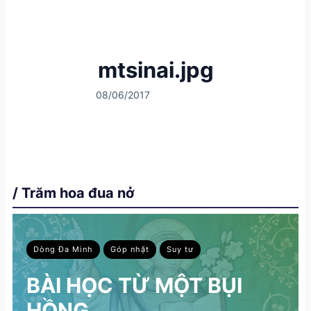
mtsinai.jpg
08/06/2017
/ Trăm hoa đua nở
Dòng Đa Minh
Góp nhặt
Suy tư
BÀI HỌC TỪ MỘT BỤI
HỒNG