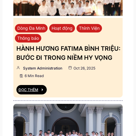
Dòng Đa Minh
Hoạt động
Thỉnh Viện
Thông báo
HÀNH HƯƠNG FATIMA BÌNH TRIỆU:
BƯỚC ĐI TRONG NIỀM HY VỌNG
System Administration
Oct 26, 2025
6 Min Read
ĐỌC THÊM