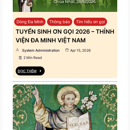
Dòng Đa Minh
Thông báo
Tìm hiểu ơn gọi
TUYỂN SINH ƠN GỌI 2026 – THỈNH
VIỆN ĐA MINH VIỆT NAM
System Administration
Apr 15, 2026
2 Min Read
ĐỌC THÊM