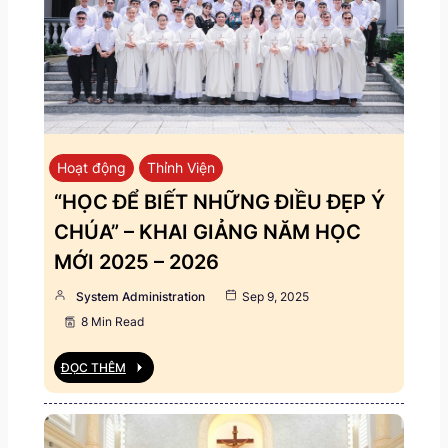
Hoạt động
Thỉnh Viện
“HỌC ĐỂ BIẾT NHỮNG ĐIỀU ĐẸP Ý
CHÚA” – KHAI GIẢNG NĂM HỌC
MỚI 2025 – 2026
System Administration
Sep 9, 2025
8 Min Read
ĐỌC THÊM