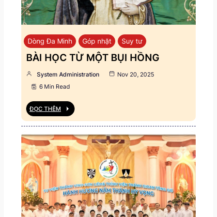
Dòng Đa Minh
Góp nhặt
Suy tư
BÀI HỌC TỪ MỘT BỤI HỒNG
System Administration
Nov 20, 2025
6 Min Read
ĐỌC THÊM