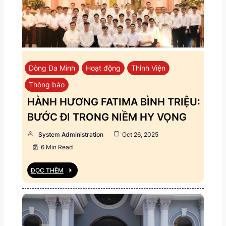
Dòng Đa Minh
Hoạt động
Thỉnh Viện
Thông báo
HÀNH HƯƠNG FATIMA BÌNH TRIỆU:
BƯỚC ĐI TRONG NIỀM HY VỌNG
System Administration
Oct 26, 2025
6 Min Read
ĐỌC THÊM