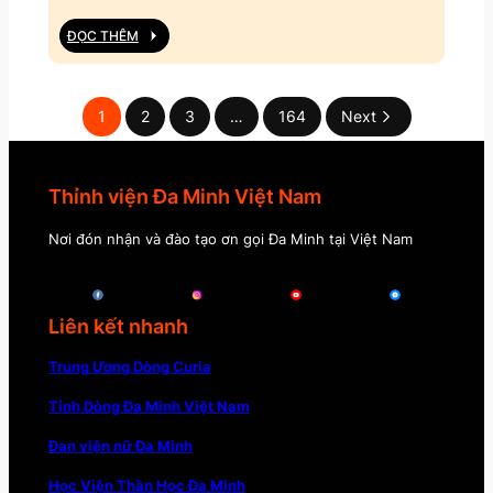
ĐỌC THÊM
1
2
3
…
164
Next
Thỉnh viện Đa Minh Việt Nam
Nơi đón nhận và đào tạo ơn gọi Đa Minh tại Việt Nam
Liên kết nhanh
Trung Ương Dòng Curia
Tỉnh Dòng Đa Minh Việt Nam
Đan viện nữ Đa Minh
Học Viện Thần Học Đa Minh