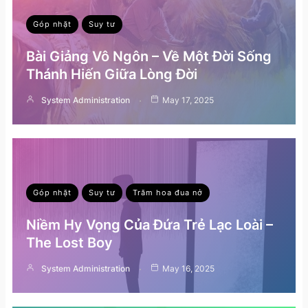
Góp nhặt
Suy tư
Bài Giảng Vô Ngôn – Về Một Đời Sống
Thánh Hiến Giữa Lòng Đời
System Administration
May 17, 2025
Góp nhặt
Suy tư
Trăm hoa đua nở
Niềm Hy Vọng Của Đứa Trẻ Lạc Loài –
The Lost Boy
System Administration
May 16, 2025