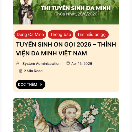
Dòng Đa Minh
Thông báo
Tìm hiểu ơn gọi
TUYỂN SINH ƠN GỌI 2026 – THỈNH
VIỆN ĐA MINH VIỆT NAM
System Administration
Apr 15, 2026
2 Min Read
ĐỌC THÊM