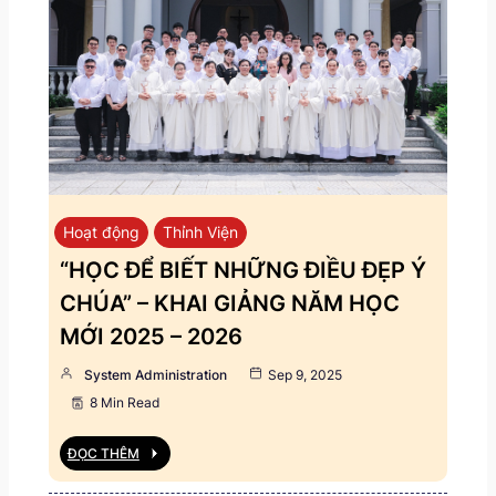
Hoạt động
Thỉnh Viện
“HỌC ĐỂ BIẾT NHỮNG ĐIỀU ĐẸP Ý
CHÚA” – KHAI GIẢNG NĂM HỌC
MỚI 2025 – 2026
System Administration
Sep 9, 2025
8 Min Read
ĐỌC THÊM