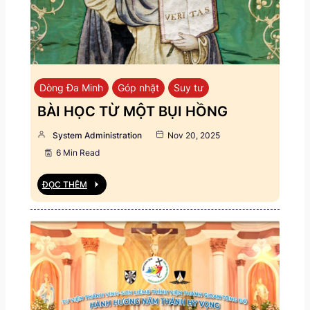
Dòng Đa Minh
Góp nhặt
Suy tư
BÀI HỌC TỪ MỘT BỤI HỒNG
System Administration
Nov 20, 2025
6 Min Read
ĐỌC THÊM