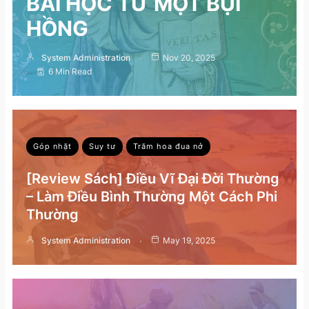
BÀI HỌC TỪ MỘT BỤI
HỒNG
System Administration
Nov 20, 2025
6 Min Read
Góp nhặt
Suy tư
Trăm hoa đua nở
[Review Sách] Điều Vĩ Đại Đời Thường
– Làm Điều Bình Thường Một Cách Phi
Thường
System Administration
May 19, 2025