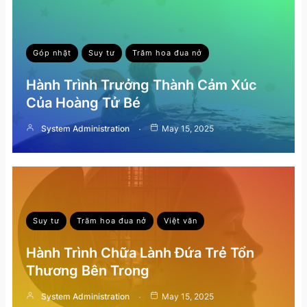
Góp nhặt
Suy tư
Trăm hoa đua nở
Hành Trình Trưởng Thành Cảm Xúc
Của Hoàng Tử Bé
System Administration
May 15, 2025
Suy tư
Trăm hoa đua nở
Việt văn
Hành Trình Chữa Lành Đứa Trẻ Tổn
Thương Bên Trong
System Administration
May 15, 2025