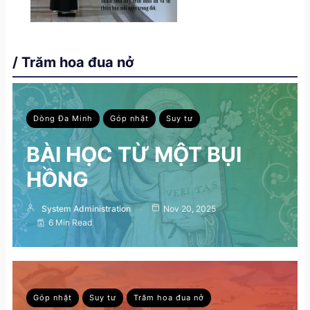
/ Trăm hoa đua nở
Dòng Đa Minh
Góp nhặt
Suy tư
BÀI HỌC TỪ MỘT BỤI
HỒNG
System Administration
Nov 20, 2025
6 Min Read
Góp nhặt
Suy tư
Trăm hoa đua nở