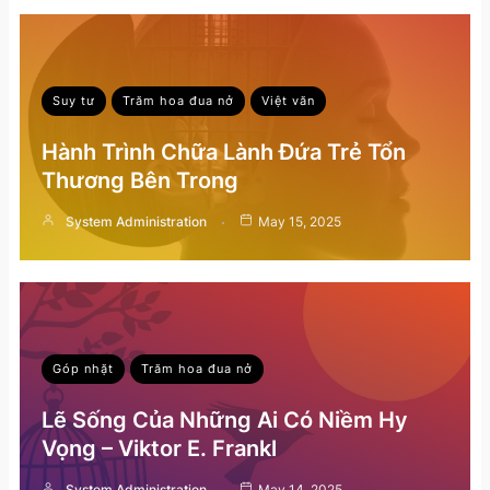
Suy tư
Trăm hoa đua nở
Việt văn
Hành Trình Chữa Lành Đứa Trẻ Tổn
Thương Bên Trong
System Administration
May 15, 2025
Góp nhặt
Trăm hoa đua nở
Lẽ Sống Của Những Ai Có Niềm Hy
Vọng – Viktor E. Frankl
System Administration
May 14, 2025