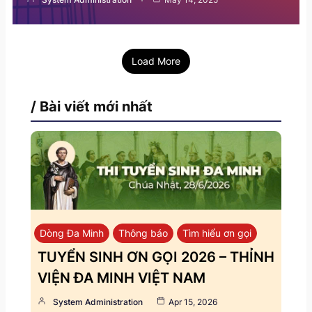
Load More
/ Bài viết mới nhất
Dòng Đa Minh
Thông báo
Tìm hiểu ơn gọi
TUYỂN SINH ƠN GỌI 2026 – THỈNH
VIỆN ĐA MINH VIỆT NAM
System Administration
Apr 15, 2026