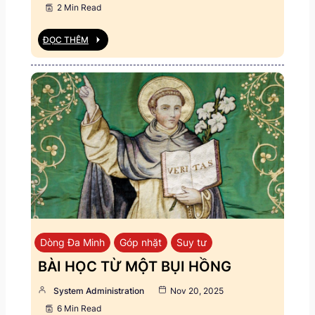
2 Min Read
ĐỌC THÊM
Dòng Đa Minh
Góp nhặt
Suy tư
BÀI HỌC TỪ MỘT BỤI HỒNG
System Administration
Nov 20, 2025
6 Min Read