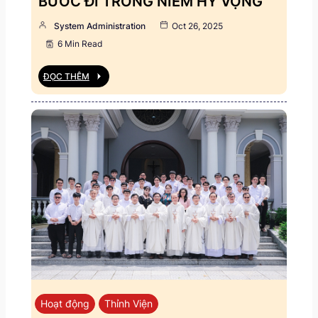
BƯỚC ĐI TRONG NIỀM HY VỌNG
System Administration
Oct 26, 2025
6 Min Read
ĐỌC THÊM
Hoạt động
Thỉnh Viện