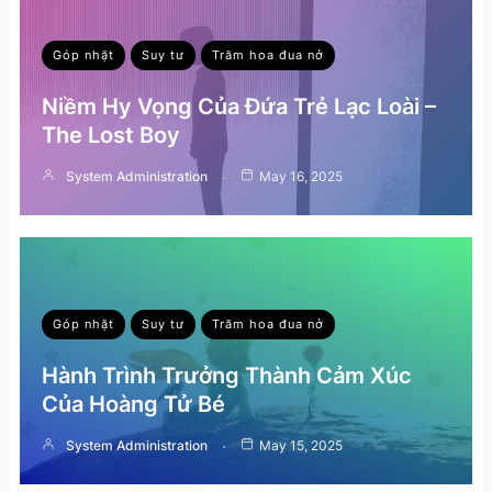
Góp nhặt
Suy tư
Trăm hoa đua nở
Niềm Hy Vọng Của Đứa Trẻ Lạc Loài –
The Lost Boy
System Administration
May 16, 2025
Góp nhặt
Suy tư
Trăm hoa đua nở
Hành Trình Trưởng Thành Cảm Xúc
Của Hoàng Tử Bé
System Administration
May 15, 2025