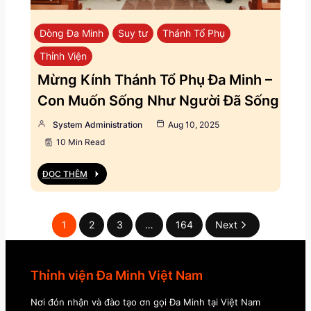
Dòng Đa Minh
Suy tư
Thánh Tổ Phụ
Thỉnh Viện
Mừng Kính Thánh Tổ Phụ Đa Minh –
Con Muốn Sống Như Người Đã Sống
System Administration
Aug 10, 2025
10 Min Read
ĐỌC THÊM
1
2
3
…
164
Next
Thỉnh viện Đa Minh Việt Nam
Nơi đón nhận và đào tạo ơn gọi Đa Minh tại Việt Nam