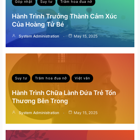
Góp nhặt
Suy tư
Trăm hoa đua nở
Hành Trình Trưởng Thành Cảm Xúc
Của Hoàng Tử Bé
System Administration
May 15, 2025
Suy tư
Trăm hoa đua nở
Việt văn
Hành Trình Chữa Lành Đứa Trẻ Tổn
Thương Bên Trong
System Administration
May 15, 2025