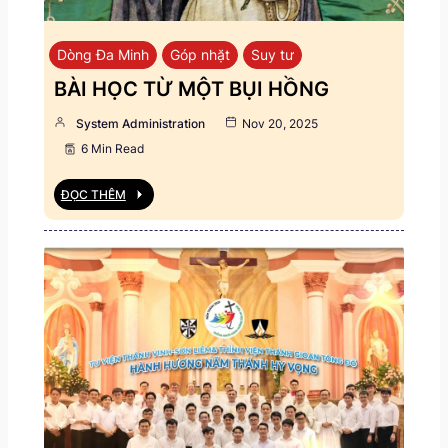
Dòng Đa Minh
Góp nhặt
Suy tư
BÀI HỌC TỪ MỘT BỤI HỒNG
System Administration
Nov 20, 2025
6 Min Read
ĐỌC THÊM