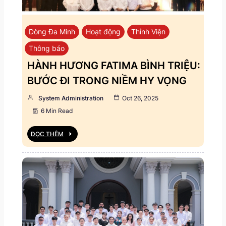
Dòng Đa Minh
Hoạt động
Thỉnh Viện
Thông báo
HÀNH HƯƠNG FATIMA BÌNH TRIỆU:
BƯỚC ĐI TRONG NIỀM HY VỌNG
System Administration
Oct 26, 2025
6 Min Read
ĐỌC THÊM