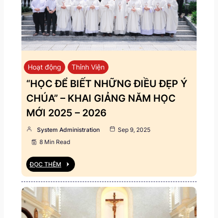
Hoạt động
Thỉnh Viện
“HỌC ĐỂ BIẾT NHỮNG ĐIỀU ĐẸP Ý
CHÚA” – KHAI GIẢNG NĂM HỌC
MỚI 2025 – 2026
System Administration
Sep 9, 2025
8 Min Read
ĐỌC THÊM