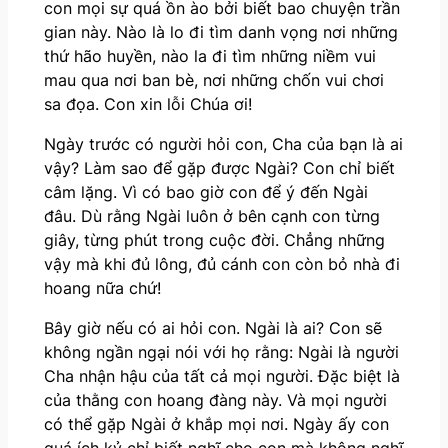
con mọi sự quá ồn ào bởi biết bao chuyện trần
gian này. Nào là lo đi tìm danh vọng nơi những
thứ hão huyền, nào la đi tìm những niềm vui
mau qua nơi ban bè, nơi những chốn vui chơi
sa đọa. Con xin lỗi Chúa ơi!
Ngày trước có người hỏi con, Cha của bạn là ai
vậy? Làm sao để gặp được Ngài? Con chỉ biết
câm lặng. Vì có bao giờ con để ý đến Ngài
đâu. Dù rằng Ngài luôn ở bên cạnh con từng
giây, từng phút trong cuộc đời. Chẳng những
vậy mà khi đủ lông, đủ cánh con còn bỏ nhà đi
hoang nữa chứ!
Bây giờ nếu có ai hỏi con. Ngài là ai? Con sẽ
không ngần ngại nói với họ rằng: Ngài là người
Cha nhận hậu của tất cả mọi người. Đặc biệt là
của thằng con hoang đàng này. Và mọi người
có thể gặp Ngài ở khắp mọi nơi. Ngày ấy con
quá ích kỷ chỉ biết nghĩ cho con mà không nghĩ