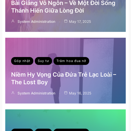
Bài Giảng Vô Ngôn – Về Một Đời Sống
Thánh Hiến Giữa Lòng Đời
System Administration
May 17, 2025
Góp nhặt
Suy tư
Trăm hoa đua nở
Niềm Hy Vọng Của Đứa Trẻ Lạc Loài –
The Lost Boy
System Administration
May 16, 2025