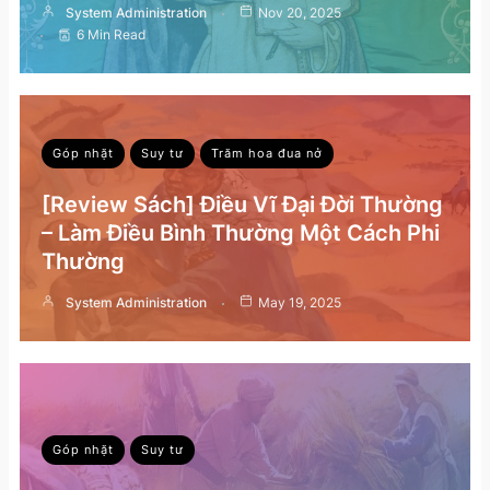
System Administration
Nov 20, 2025
6 Min Read
Góp nhặt
Suy tư
Trăm hoa đua nở
[Review Sách] Điều Vĩ Đại Đời Thường
– Làm Điều Bình Thường Một Cách Phi
Thường
System Administration
May 19, 2025
Góp nhặt
Suy tư