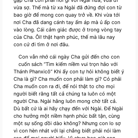
vừa sợ. Thế mà từ xa Ngài đã đứng đợi con từ
bao giờ để mong con quay trở về. Khi vừa tới
nơi Cha đã dang cánh tay ấm áp mà ủ ấp con
vào lòng. Cái cảm giác được ở trong vòng tay
của Cha. Ôi! thật hạnh phúc, thế mà lâu nay
con cứ đi tìm ở nơi đâu.
Con vẫn nhớ cái ngày Cha gửi đến cho con
cuốn sách “Tìm kiếm niềm vui trọn hảo với
Thánh Phanxicô” Khi ấy con tự hỏi không biết ý
Cha là gì? Cha muốn con phải làm gì? Có phải
Cha muốn con ra đi, để nói thật to cho mọi
người biết rằng tất cả chúng ta luôn có một
người Cha. Ngài hằng luôn mong chờ tất cả.
Dù bất cứ là ai hãy chạy đến với Ngài. Để Ngài
cho hưởng một niềm hạnh phúc bất tận, cùng
một sự sống dồi dào không? Nhưng con lo sợ
vì con hèn nhát với lại chẳng biết phải nói làm
sao để mọi người hiểu. Vì chưa bao giờ con