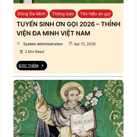
Dòng Đa Minh
Thông báo
Tìm hiểu ơn gọi
TUYỂN SINH ƠN GỌI 2026 – THỈNH
VIỆN ĐA MINH VIỆT NAM
System Administration
Apr 15, 2026
2 Min Read
ĐỌC THÊM