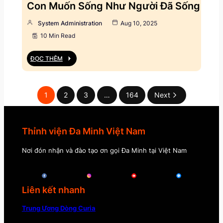
Con Muốn Sống Như Người Đã Sống
System Administration
Aug 10, 2025
10 Min Read
ĐỌC THÊM
1
2
3
…
164
Next
Thỉnh viện Đa Minh Việt Nam
Nơi đón nhận và đào tạo ơn gọi Đa Minh tại Việt Nam
Liên kết nhanh
Trung Ương Dòng Curia