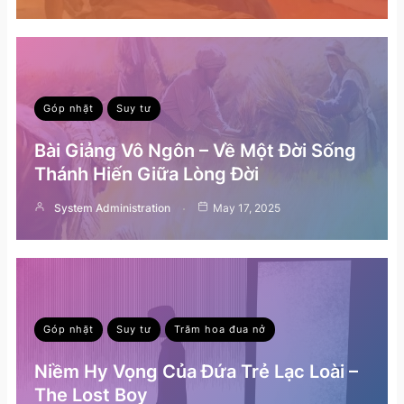
Góp nhặt
Suy tư
Bài Giảng Vô Ngôn – Về Một Đời Sống
Thánh Hiến Giữa Lòng Đời
System Administration
May 17, 2025
Góp nhặt
Suy tư
Trăm hoa đua nở
Niềm Hy Vọng Của Đứa Trẻ Lạc Loài –
The Lost Boy