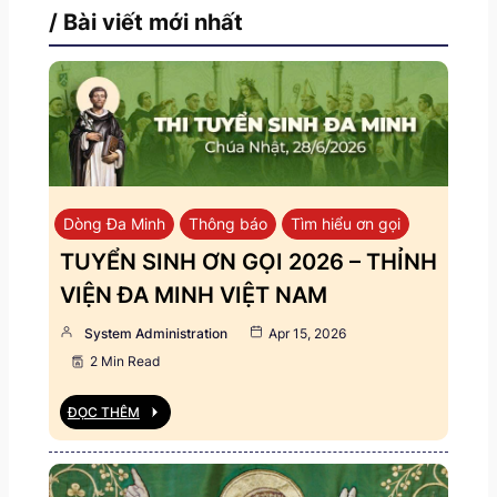
/ Bài viết mới nhất
Dòng Đa Minh
Thông báo
Tìm hiểu ơn gọi
TUYỂN SINH ƠN GỌI 2026 – THỈNH
VIỆN ĐA MINH VIỆT NAM
System Administration
Apr 15, 2026
2 Min Read
ĐỌC THÊM