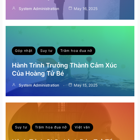
System Administration
May 16, 2025
Góp nhặt
Suy tư
Trăm hoa đua nở
Hành Trình Trưởng Thành Cảm Xúc
Của Hoàng Tử Bé
System Administration
May 15, 2025
Suy tư
Trăm hoa đua nở
Việt văn