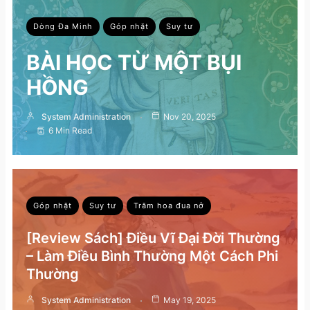
Dòng Đa Minh
Góp nhặt
Suy tư
BÀI HỌC TỪ MỘT BỤI
HỒNG
System Administration
Nov 20, 2025
6 Min Read
Góp nhặt
Suy tư
Trăm hoa đua nở
[Review Sách] Điều Vĩ Đại Đời Thường
– Làm Điều Bình Thường Một Cách Phi
Thường
System Administration
May 19, 2025