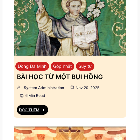
Dòng Đa Minh
Góp nhặt
Suy tư
BÀI HỌC TỪ MỘT BỤI HỒNG
System Administration
Nov 20, 2025
6 Min Read
ĐỌC THÊM