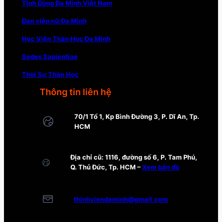
Tỉnh Dòng Đa Minh Việt Nam
Đan viện nữ Đa Minh
Học Viện Thần Học Đa Minh
Sedes Sapientiae
Thời Sự Thần Học
Thông tin liên hệ
70/1 Tổ 1, Kp Bình Đường 3, P. Dĩ An, Tp.
HCM
Địa chỉ cũ: 1116, đường số 6, P. Tam Phú,
Q. Thủ Đức, Tp. HCM –
Xem bản đồ
thinhviendaminh@gmail.com