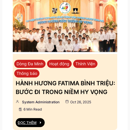
Dòng Đa Minh
Hoạt động
Thỉnh Viện
Thông báo
HÀNH HƯƠNG FATIMA BÌNH TRIỆU:
BƯỚC ĐI TRONG NIỀM HY VỌNG
System Administration
Oct 26, 2025
6 Min Read
ĐỌC THÊM