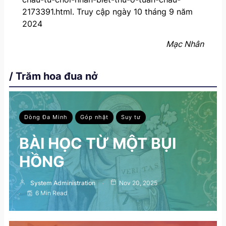
2173391.html. Truy cập ngày 10 tháng 9 năm
2024
Mạc Nhân
/ Trăm hoa đua nở
Dòng Đa Minh
Góp nhặt
Suy tư
BÀI HỌC TỪ MỘT BỤI
HỒNG
System Administration
Nov 20, 2025
6 Min Read