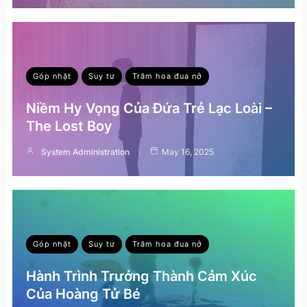
Góp nhặt
Suy tư
Trăm hoa đua nở
Niềm Hy Vọng Của Đứa Trẻ Lạc Loài –
The Lost Boy
System Administration
May 16, 2025
Góp nhặt
Suy tư
Trăm hoa đua nở
Hành Trình Trưởng Thành Cảm Xúc
Của Hoàng Tử Bé