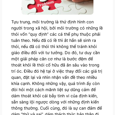
Tựu trung, môi trường là thứ định hình con
người trong xã hội, bởi môi trường có những lề
thói vốn “quy định” các cá thể phụ thuộc phải
tuân theo. Nếu đã có lề thì ắt hẳn sẽ sinh ra
thói, nếu đã có thói thì không thể tránh khỏi
giáo điều đối với tư tưởng. Do đó, tư duy cần
một giải pháp căn cơ như là bước đệm để
thoát khỏi lề thói cố hữu đã ăn sâu vào trong
trí óc. Điều đó hệ tại ở việc thay đổi các giá trị
quan, đặt lại và nhìn nhận vấn đề theo nhiều
khía cạnh. Không những vậy, quá trình ấy còn
đòi hỏi một cách mãnh liệt sự dũng cảm để
dám thoát khỏi cái bẫy tinh vi của định kiến,
sẵn sàng lội ngược dòng với những định kiến
thông thường. Cuối cùng, đó là sự can đảm để
dám “thử và sai”, dám thách thức bản thân đi