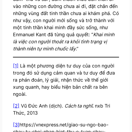
vào những con đường chưa ai đi, đặt chân đến
những vùng đất tinh thần chưa ai khám phá. Có
như vậy, con người mới sống và trở thành với
một tinh thần khai minh đầy sức sống, như
Enmanuel Kant đã từng quả quyết: “
Khai minh
là việc con người thoát ra khỏi tình trạng vị
thành niên tự mình chuốc lấy
.”
[1]
Là một phương diện tư duy của con người
trong đó sử dụng cảm quan và tư duy để đưa
ra phán đoán, lý giải, nhận thức về thế giới
xung quanh, hay biểu hiện bản chất ra bên
ngoài.
[2]
Vũ Đức Anh (dịch).
Cách ta nghĩ
.
nxb Tri
Thức, 2013
[3]
https://vnexpress.net/giao-su-ngo-bao-
chau-tu-choi-nhan-biet-thu-o-tuan-chau-