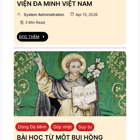
VIỆN ĐA MINH VIỆT NAM
System Administration
Apr 15, 2026
2 Min Read
ĐỌC THÊM
Dòng Đa Minh
Góp nhặt
Suy tư
BÀI HỌC TỪ MỘT BỤI HỒNG