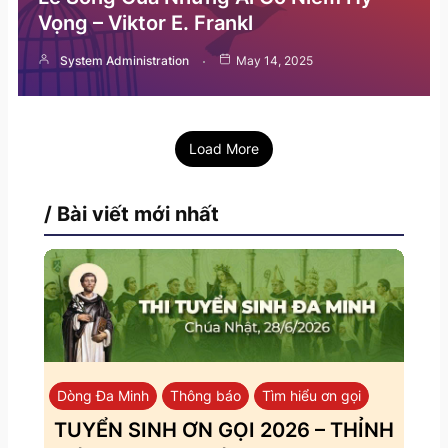
Vọng – Viktor E. Frankl
System Administration
May 14, 2025
Load More
/ Bài viết mới nhất
Dòng Đa Minh
Thông báo
Tìm hiểu ơn gọi
TUYỂN SINH ƠN GỌI 2026 – THỈNH