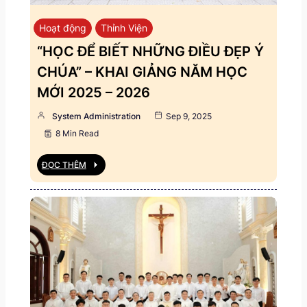
Hoạt động
Thỉnh Viện
“HỌC ĐỂ BIẾT NHỮNG ĐIỀU ĐẸP Ý
CHÚA” – KHAI GIẢNG NĂM HỌC
MỚI 2025 – 2026
System Administration
Sep 9, 2025
8 Min Read
ĐỌC THÊM