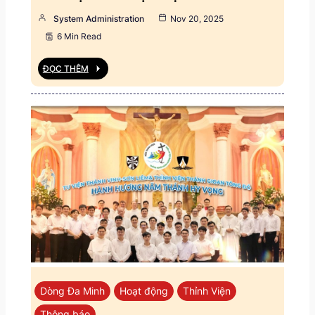
System Administration
Nov 20, 2025
6 Min Read
ĐỌC THÊM
Dòng Đa Minh
Hoạt động
Thỉnh Viện
Thông báo