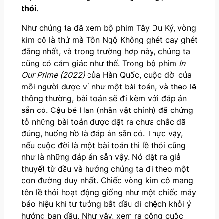
thói
.
Như chúng ta đã xem bộ phim Tây Du Ký, vòng
kim cô là thứ mà Tôn Ngộ Không ghét cay ghét
đắng nhất, và trong trường hợp này, chúng ta
cũng có cảm giác như thế. Trong bộ phim
In
Our Prime (2022)
của Hàn Quốc, cuộc đời của
mỗi người được ví như một bài toán, và theo lẽ
thông thường, bài toán sẽ đi kèm với đáp án
sẵn có. Cậu bé Han (nhân vật chính) đã chứng
tỏ những bài toán được đặt ra chưa chắc đã
đúng, huống hồ là đáp án sẵn có. Thực vậy,
nếu cuộc đời là một bài toán thì lề thói cũng
như là những đáp án sẵn vậy. Nó đặt ra giả
thuyết từ đầu và hướng chúng ta đi theo một
con đường duy nhất. Chiếc vòng kim cô mang
tên lề thói hoạt động giống như một chiếc máy
báo hiệu khi tư tưởng bắt đầu đi chệch khỏi ý
hướng ban đầu. Như vậy, xem ra công cuộc