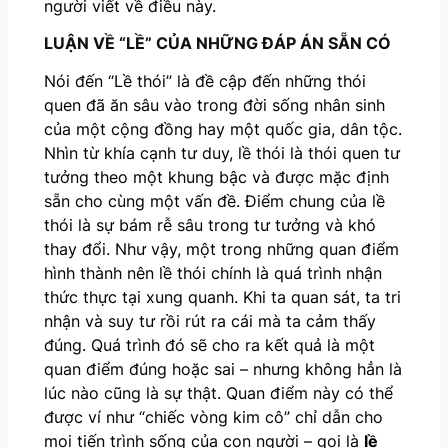
người viết về điều này.
LUẬN VỀ “LỀ” CỦA NHỮNG ĐÁP ÁN SẴN CÓ
Nói đến “Lề thói” là đề cập đến những thói
quen đã ăn sâu vào trong đời sống nhân sinh
của một cộng đồng hay một quốc gia, dân tộc.
Nhìn từ khía cạnh tư duy, lề thói là thói quen tư
tưởng theo một khung bậc và được mặc định
sẵn cho cùng một vấn đề. Điểm chung của lề
thói là sự bám rễ sâu trong tư tưởng và khó
thay đổi. Như vậy, một trong những quan điểm
hình thành nên lề thói chính là quá trình nhận
thức thực tại xung quanh. Khi ta quan sát, ta tri
nhận và suy tư rồi rút ra cái mà ta cảm thấy
đúng. Quá trình đó sẽ cho ra kết quả là một
quan điểm đúng hoặc sai – nhưng không hẳn là
lúc nào cũng là sự thật. Quan điểm này có thể
được ví như “chiếc vòng kim cô” chỉ dẫn cho
mọi tiến trình sống của con người – gọi là
lề