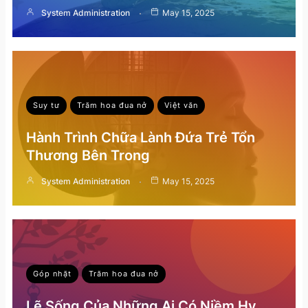
System Administration
May 15, 2025
Suy tư
Trăm hoa đua nở
Việt văn
Hành Trình Chữa Lành Đứa Trẻ Tổn
Thương Bên Trong
System Administration
May 15, 2025
Góp nhặt
Trăm hoa đua nở
Lẽ Sống Của Những Ai Có Niềm Hy