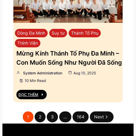
Dòng Đa Minh
Suy tư
Thánh Tổ Phụ
Thỉnh Viện
Mừng Kính Thánh Tổ Phụ Đa Minh –
Con Muốn Sống Như Người Đã Sống
System Administration
Aug 10, 2025
10 Min Read
ĐỌC THÊM
1
2
3
…
164
Next