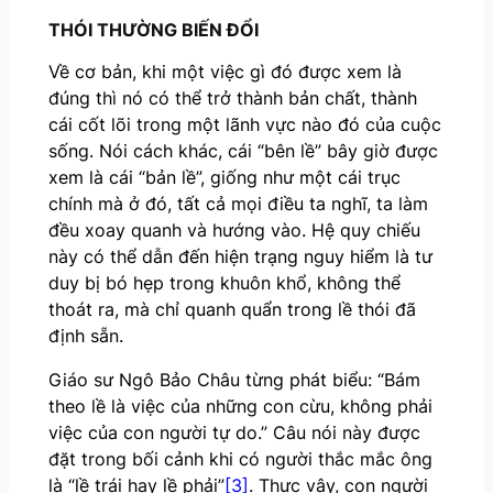
THÓI THƯỜNG BIẾN ĐỔI
Về cơ bản, khi một việc gì đó được xem là
đúng thì nó có thể trở thành bản chất, thành
cái cốt lõi trong một lãnh vực nào đó của cuộc
sống. Nói cách khác, cái “bên lề” bây giờ được
xem là cái “bản lề”, giống như một cái trục
chính mà ở đó, tất cả mọi điều ta nghĩ, ta làm
đều xoay quanh và hướng vào. Hệ quy chiếu
này có thể dẫn đến hiện trạng nguy hiểm là tư
duy bị bó hẹp trong khuôn khổ, không thể
thoát ra, mà chỉ quanh quẩn trong lề thói đã
định sẵn.
Giáo sư Ngô Bảo Châu từng phát biểu: “Bám
theo lề là việc của những con cừu, không phải
việc của con người tự do.” Câu nói này được
đặt trong bối cảnh khi có người thắc mắc ông
là “lề trái hay lề phải”
[3]
. Thực vậy, con người