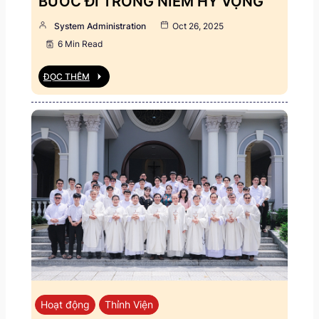
BƯỚC ĐI TRONG NIỀM HY VỌNG
System Administration
Oct 26, 2025
6 Min Read
ĐỌC THÊM
Hoạt động
Thỉnh Viện