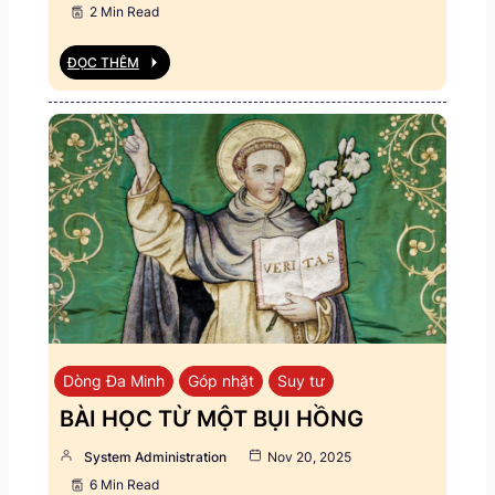
2 Min Read
ĐỌC THÊM
Dòng Đa Minh
Góp nhặt
Suy tư
BÀI HỌC TỪ MỘT BỤI HỒNG
System Administration
Nov 20, 2025
6 Min Read