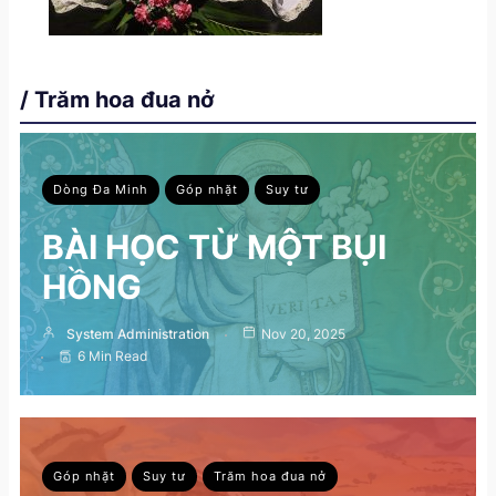
/ Trăm hoa đua nở
Dòng Đa Minh
Góp nhặt
Suy tư
BÀI HỌC TỪ MỘT BỤI
HỒNG
System Administration
Nov 20, 2025
6 Min Read
Góp nhặt
Suy tư
Trăm hoa đua nở