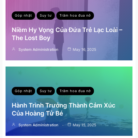
Góp nhặt
Suy tư
Trăm hoa đua nở
Niềm Hy Vọng Của Đứa Trẻ Lạc Loài –
The Lost Boy
System Administration
May 16, 2025
Góp nhặt
Suy tư
Trăm hoa đua nở
Hành Trình Trưởng Thành Cảm Xúc
Của Hoàng Tử Bé
System Administration
May 15, 2025