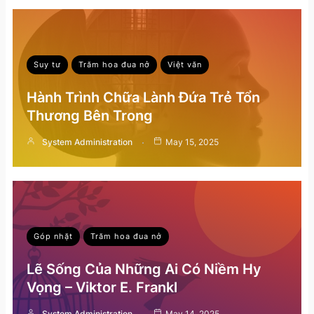
Suy tư
Trăm hoa đua nở
Việt văn
Hành Trình Chữa Lành Đứa Trẻ Tổn
Thương Bên Trong
System Administration
May 15, 2025
Góp nhặt
Trăm hoa đua nở
Lẽ Sống Của Những Ai Có Niềm Hy
Vọng – Viktor E. Frankl
System Administration
May 14, 2025