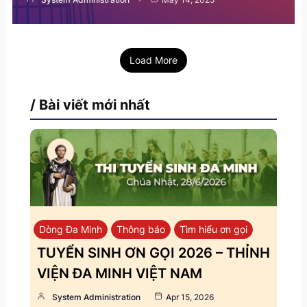
Load More
/ Bài viết mới nhất
Dòng Đa Minh
Thông báo
Tìm hiểu ơn gọi
TUYỂN SINH ƠN GỌI 2026 – THỈNH
VIỆN ĐA MINH VIỆT NAM
System Administration
Apr 15, 2026