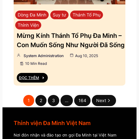
Dòng Đa Minh
Suy tư
Thánh Tổ Phụ
Thỉnh Viện
Mừng Kính Thánh Tổ Phụ Đa Minh –
Con Muốn Sống Như Người Đã Sống
System Administration
Aug 10, 2025
10 Min Read
ĐỌC THÊM
1
2
3
…
164
Next
Thỉnh viện Đa Minh Việt Nam
Nơi đón nhận và đào tạo ơn gọi Đa Minh tại Việt Nam