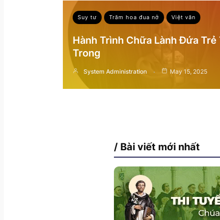
Suy tư
Trăm hoa đua nở
Việt văn
Hành Trình Chữa Lành Đứa Trẻ
Trong
System Administration
May 15, 2025
/ Bài viết mới nhất