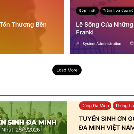
Góp nhặt
Trăm hoa đua nở
 Tổn Thương Bên
Lẽ Sống Của Những 
Frankl
System Administration
Load More
Dòng Đa Minh
Thông b
TUYỂN SINH ƠN GỌ
ĐA MINH VIỆT NA