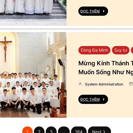
ĐỌC THÊM
Dòng Đa Minh
Suy tư
Mừng Kính Thánh T
Muốn Sống Như Ng
System Administration
ĐỌC THÊM
1
2
3
…
164
Next