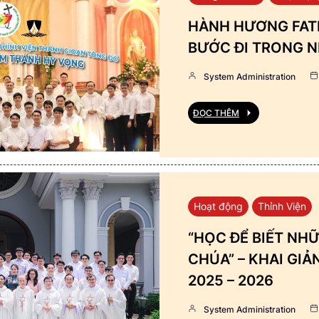
HÀNH HƯƠNG FATI
BƯỚC ĐI TRONG N
System Administration
ĐỌC THÊM
Hoạt động
Thỉnh Viện
“HỌC ĐỂ BIẾT NHỮ
CHÚA” – KHAI GI
2025 – 2026
System Administration