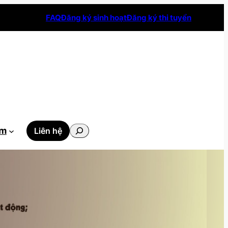
FAQ
Đăng ký sinh hoạt
Đăng ký thi tuyển
Tìm
ẫm
Liên hệ
kiếm