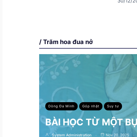
30/12/2
/ Trăm hoa đua nở
Dòng Đa Minh
Góp nhặt
Suy tư
BÀI HỌC TỪ MỘT B
System Administration
Nov 20, 2025