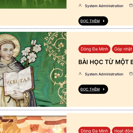
System Administration
ĐỌC THÊM
Dòng Đa Minh
Góp nhặt
BÀI HỌC TỪ MỘT 
System Administration
ĐỌC THÊM
Dòng Đa Minh
Hoạt độn