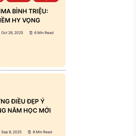
MA BÌNH TRIỆU:
IỀM HY VỌNG
Oct 26, 2025
6 Min Read
NG ĐIỀU ĐẸP Ý
ẢNG NĂM HỌC MỚI
Sep 9, 2025
8 Min Read