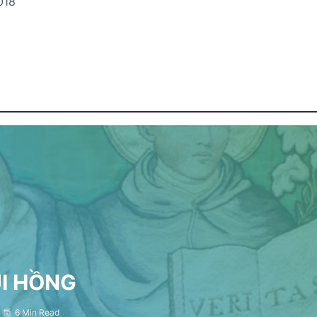
018
ỤI HỒNG
6 Min Read