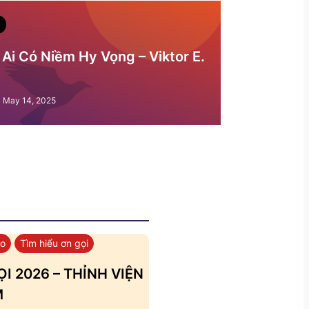
Ai Có Niềm Hy Vọng – Viktor E.
May 14, 2025
áo
Tìm hiểu ơn gọi
I 2026 – THỈNH VIỆN
M