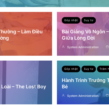
Góp nhặt
Suy tư
 Thường – Làm Điều
Bài Giảng Vô Ngôn 
ường
Giữa Lòng Đời
System Administration
Góp nhặt
Suy tư
Trăm 
Hành Trình Trưởng
Loài – The Lost Boy
Bé
System Administration