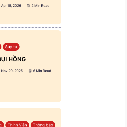
Apr 15, 2026
2 Min Read
Suy tư
BỤI HỒNG
Nov 20, 2025
6 Min Read
g
Thỉnh Viện
Thông báo