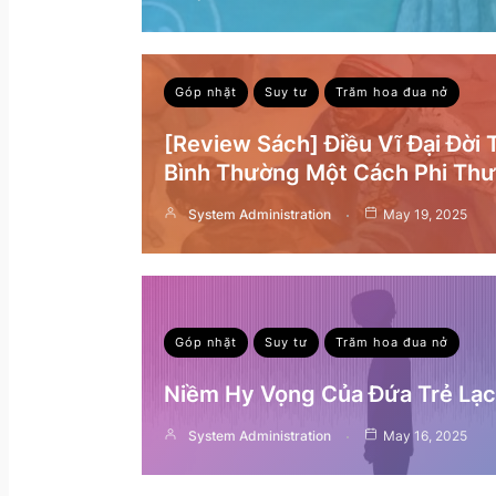
Góp nhặt
Suy tư
Trăm hoa đua nở
[Review Sách] Điều Vĩ Đại Đời
Bình Thường Một Cách Phi Th
System Administration
May 19, 2025
Góp nhặt
Suy tư
Trăm hoa đua nở
Niềm Hy Vọng Của Đứa Trẻ Lạc 
System Administration
May 16, 2025