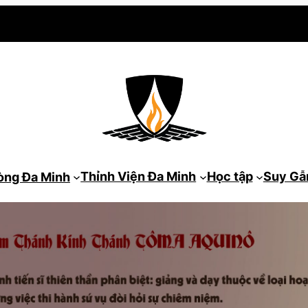
Thỉnh Viện Đa Minh
Học tập
Suy G
òng Đa Minh