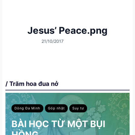
Jesus’ Peace.png
21/10/2017
/ Trăm hoa đua nở
Dòng Đa Minh
Góp nhặt
Suy tư
BÀI HỌC TỪ MỘT BỤI
HỒNG