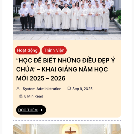
Hoạt động
Thỉnh Viện
“HỌC ĐỂ BIẾT NHỮNG ĐIỀU ĐẸP Ý
CHÚA” – KHAI GIẢNG NĂM HỌC
MỚI 2025 – 2026
System Administration
Sep 9, 2025
8 Min Read
ĐỌC THÊM