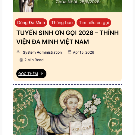
Dòng Đa Minh
Thông báo
Tìm hiểu ơn gọi
TUYỂN SINH ƠN GỌI 2026 – THỈNH
VIỆN ĐA MINH VIỆT NAM
System Administration
Apr 15, 2026
2 Min Read
ĐỌC THÊM