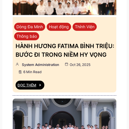
Dòng Đa Minh
Hoạt động
Thỉnh Viện
Thông báo
HÀNH HƯƠNG FATIMA BÌNH TRIỆU:
BƯỚC ĐI TRONG NIỀM HY VỌNG
System Administration
Oct 26, 2025
6 Min Read
ĐỌC THÊM