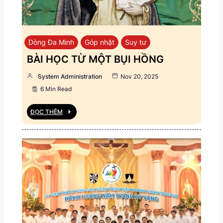
Dòng Đa Minh
Góp nhặt
Suy tư
BÀI HỌC TỪ MỘT BỤI HỒNG
System Administration
Nov 20, 2025
6 Min Read
ĐỌC THÊM