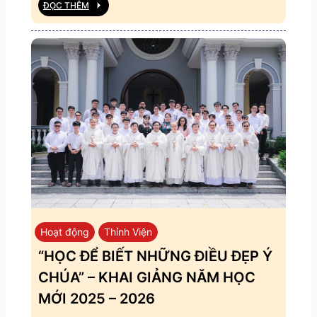
ĐỌC THÊM
Hoạt động
Thỉnh Viện
“HỌC ĐỂ BIẾT NHỮNG ĐIỀU ĐẸP Ý
CHÚA” – KHAI GIẢNG NĂM HỌC
MỚI 2025 – 2026