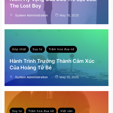
The Lost Boy
System Administration
May 16, 2025
Góp nhặt
Suy tư
Trăm hoa đua nở
Hành Trình Trưởng Thành Cảm Xúc
Của Hoàng Tử Bé
System Administration
May 15, 2025
Suy tư
Trăm hoa đua nở
Việt văn