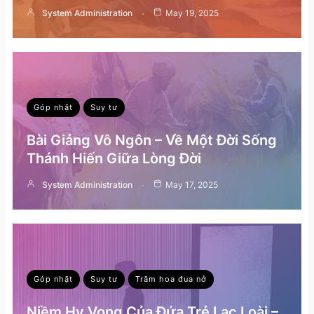
System Administration
May 19, 2025
Góp nhặt
Suy tư
Bài Giảng Vô Ngôn – Về Một Đời Sống
Thánh Hiến Giữa Lòng Đời
System Administration
May 17, 2025
Góp nhặt
Suy tư
Trăm hoa đua nở
Niềm Hy Vọng Của Đứa Trẻ Lạc Loài –