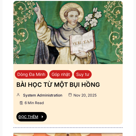
Dòng Đa Minh
Góp nhặt
Suy tư
BÀI HỌC TỪ MỘT BỤI HỒNG
System Administration
Nov 20, 2025
6 Min Read
ĐỌC THÊM