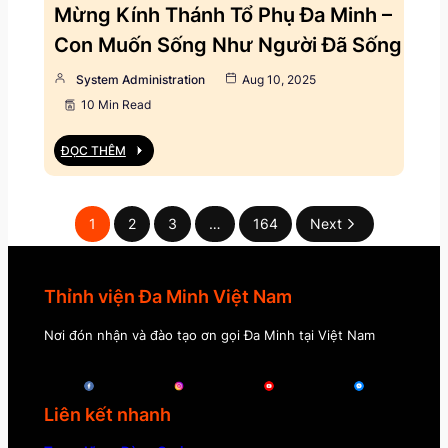
Mừng Kính Thánh Tổ Phụ Đa Minh –
Con Muốn Sống Như Người Đã Sống
System Administration
Aug 10, 2025
10 Min Read
ĐỌC THÊM
1
2
3
…
164
Next
Thỉnh viện Đa Minh Việt Nam
Nơi đón nhận và đào tạo ơn gọi Đa Minh tại Việt Nam
Liên kết nhanh