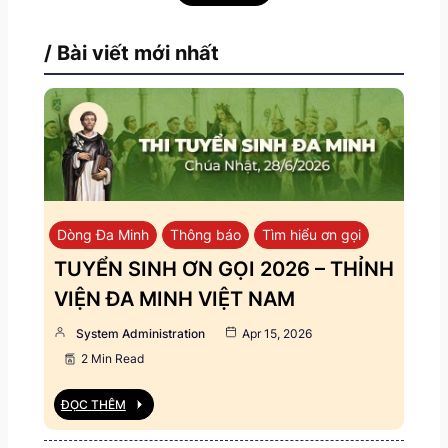
/ Bài viết mới nhất
Dòng Đa Minh
Thông báo
Tìm hiểu ơn gọi
TUYỂN SINH ƠN GỌI 2026 – THỈNH
VIỆN ĐA MINH VIỆT NAM
System Administration
Apr 15, 2026
2 Min Read
ĐỌC THÊM