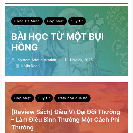
Dòng Đa Minh
Góp nhặt
Suy tư
BÀI HỌC TỪ MỘT BỤI
HỒNG
System Administration
Nov 20, 2025
6 Min Read
Góp nhặt
Suy tư
Trăm hoa đua nở
[Review Sách] Điều Vĩ Đại Đời Thường
– Làm Điều Bình Thường Một Cách Phi
Thường