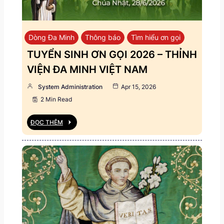
Dòng Đa Minh
Thông báo
Tìm hiểu ơn gọi
TUYỂN SINH ƠN GỌI 2026 – THỈNH
VIỆN ĐA MINH VIỆT NAM
System Administration
Apr 15, 2026
2 Min Read
ĐỌC THÊM