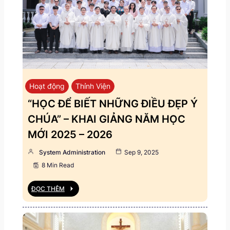
Hoạt động
Thỉnh Viện
“HỌC ĐỂ BIẾT NHỮNG ĐIỀU ĐẸP Ý
CHÚA” – KHAI GIẢNG NĂM HỌC
MỚI 2025 – 2026
System Administration
Sep 9, 2025
8 Min Read
ĐỌC THÊM