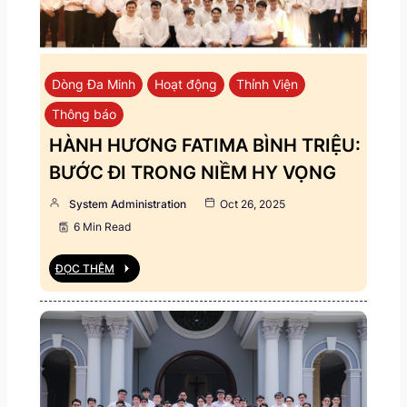
Dòng Đa Minh
Hoạt động
Thỉnh Viện
Thông báo
HÀNH HƯƠNG FATIMA BÌNH TRIỆU:
BƯỚC ĐI TRONG NIỀM HY VỌNG
System Administration
Oct 26, 2025
6 Min Read
ĐỌC THÊM