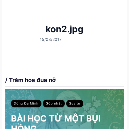
kon2.jpg
15/08/2017
/ Trăm hoa đua nở
Dòng Đa Minh
Góp nhặt
Suy tư
BÀI HỌC TỪ MỘT BỤI
HỒNG