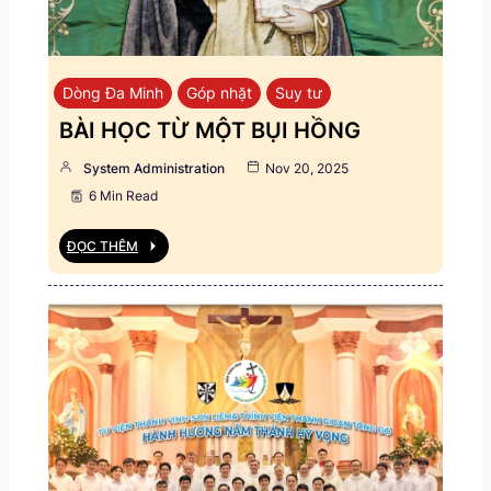
Dòng Đa Minh
Góp nhặt
Suy tư
BÀI HỌC TỪ MỘT BỤI HỒNG
System Administration
Nov 20, 2025
6 Min Read
ĐỌC THÊM