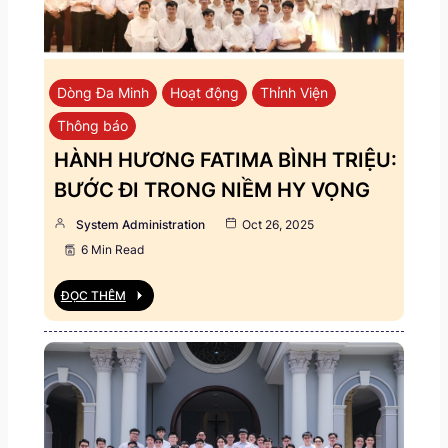
Dòng Đa Minh
Hoạt động
Thỉnh Viện
Thông báo
HÀNH HƯƠNG FATIMA BÌNH TRIỆU:
BƯỚC ĐI TRONG NIỀM HY VỌNG
System Administration
Oct 26, 2025
6 Min Read
ĐỌC THÊM