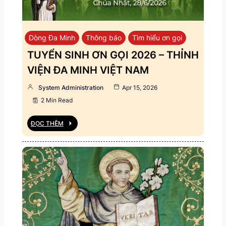
Dòng Đa Minh
Thông báo
Tìm hiểu ơn gọi
TUYỂN SINH ƠN GỌI 2026 – THỈNH
VIỆN ĐA MINH VIỆT NAM
System Administration
Apr 15, 2026
2 Min Read
ĐỌC THÊM