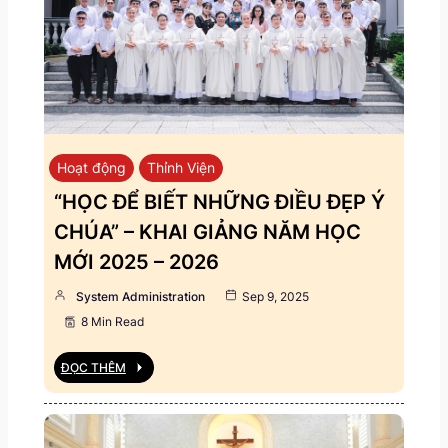
Hoạt động
Thỉnh Viện
“HỌC ĐỂ BIẾT NHỮNG ĐIỀU ĐẸP Ý
CHÚA” – KHAI GIẢNG NĂM HỌC
MỚI 2025 – 2026
System Administration
Sep 9, 2025
8 Min Read
ĐỌC THÊM