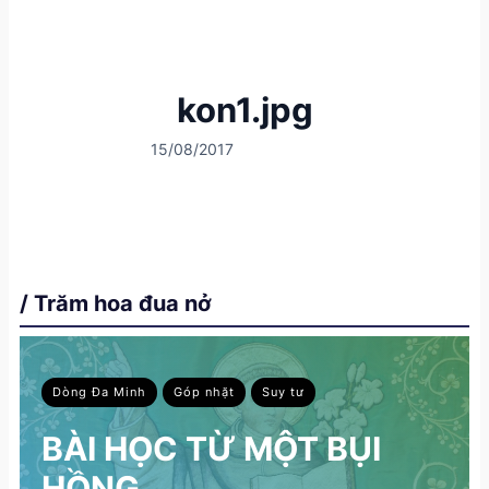
kon1.jpg
15/08/2017
/ Trăm hoa đua nở
Dòng Đa Minh
Góp nhặt
Suy tư
BÀI HỌC TỪ MỘT BỤI
HỒNG