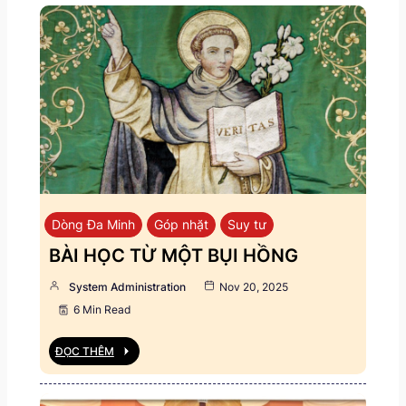
Dòng Đa Minh
Góp nhặt
Suy tư
BÀI HỌC TỪ MỘT BỤI HỒNG
System Administration
Nov 20, 2025
6 Min Read
ĐỌC THÊM