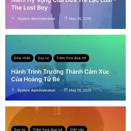
The Lost Boy
System Administration
May 16, 2025
Góp nhặt
Suy tư
Trăm hoa đua nở
Hành Trình Trưởng Thành Cảm Xúc
Của Hoàng Tử Bé
System Administration
May 15, 2025
Suy tư
Trăm hoa đua nở
Việt văn