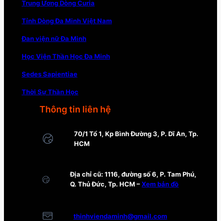
Trung Ương Dòng Curia
Tỉnh Dòng Đa Minh Việt Nam
Đan viện nữ Đa Minh
Học Viện Thần Học Đa Minh
Sedes Sapientiae
Thời Sự Thần Học
Thông tin liên hệ
70/1 Tổ 1, Kp Bình Đường 3, P. Dĩ An, Tp.
HCM
Địa chỉ cũ: 1116, đường số 6, P. Tam Phú,
Q. Thủ Đức, Tp. HCM –
Xem bản đồ
thinhviendaminh@gmail.com