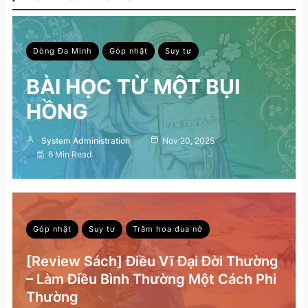
Dòng Đa Minh
Góp nhặt
Suy tư
BÀI HỌC TỪ MỘT BỤI
HỒNG
System Administration
Nov 20, 2025
6 Min Read
Góp nhặt
Suy tư
Trăm hoa đua nở
[Review Sách] Điều Vĩ Đại Đời Thường
– Làm Điều Bình Thường Một Cách Phi
Thường