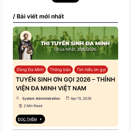
/ Bài viết mới nhất
Dòng Đa Minh
Thông báo
Tìm hiểu ơn gọi
TUYỂN SINH ƠN GỌI 2026 – THỈNH
VIỆN ĐA MINH VIỆT NAM
System Administration
Apr 15, 2026
2 Min Read
ĐỌC THÊM