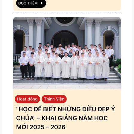
ĐỌC THÊM
Hoạt động
Thỉnh Viện
“HỌC ĐỂ BIẾT NHỮNG ĐIỀU ĐẸP Ý
CHÚA” – KHAI GIẢNG NĂM HỌC
MỚI 2025 – 2026