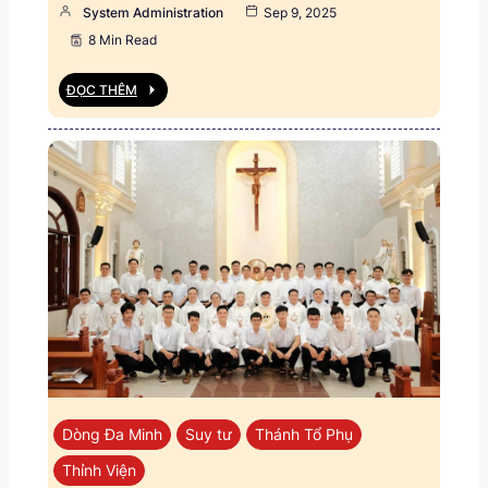
System Administration
Sep 9, 2025
8 Min Read
ĐỌC THÊM
Dòng Đa Minh
Suy tư
Thánh Tổ Phụ
Thỉnh Viện