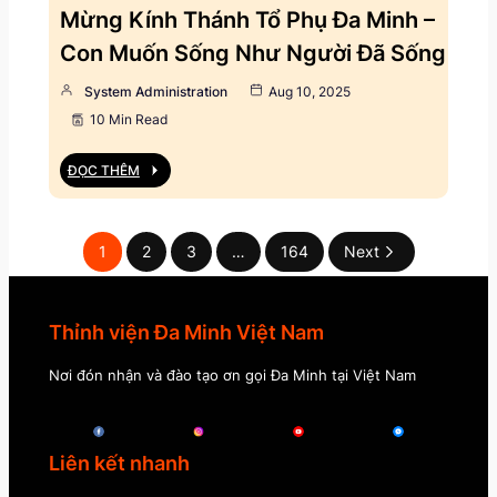
Mừng Kính Thánh Tổ Phụ Đa Minh –
Con Muốn Sống Như Người Đã Sống
System Administration
Aug 10, 2025
10 Min Read
ĐỌC THÊM
1
2
3
…
164
Next
Thỉnh viện Đa Minh Việt Nam
Nơi đón nhận và đào tạo ơn gọi Đa Minh tại Việt Nam
Liên kết nhanh