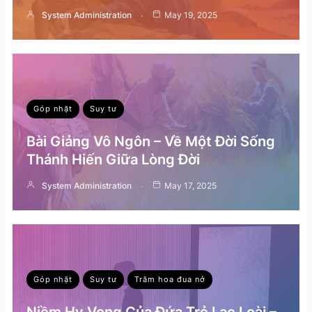
System Administration
May 19, 2025
Góp nhặt
Suy tư
Bài Giảng Vô Ngôn – Về Một Đời Sống
Thánh Hiến Giữa Lòng Đời
System Administration
May 17, 2025
Góp nhặt
Suy tư
Trăm hoa đua nở
Niềm Hy Vọng Của Đứa Trẻ Lạc Loài –