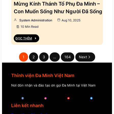
Mừng Kính Thánh Tổ Phụ Đa Minh –
Con Muốn Sống Như Người Đã Sống
System Administration
Aug 10, 2025
10 Min Read
ĐỌC THÊM
1
2
3
…
164
Next
Thỉnh viện Đa Minh Việt Nam
Nơi đón nhận và đào tạo ơn gọi Đa Minh tại Việt Nam
Liên kết nhanh