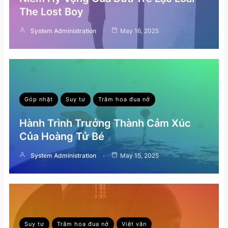
The Lost Boy
System Administration
May 16, 2025
Góp nhặt
Suy tư
Trăm hoa đua nở
Hành Trình Trưởng Thành Cảm Xúc
Của Hoàng Tử Bé
System Administration
May 15, 2025
Suy tư
Trăm hoa đua nở
Việt văn