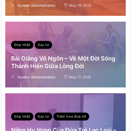
System Administration
May 19, 2025
Góp nhặt
Suy tư
Bài Giảng Vô Ngôn – Về Một Đời Sống
Thánh Hiến Giữa Lòng Đời
System Administration
May 17, 2025
Góp nhặt
Suy tư
Trăm hoa đua nở
Niềm Hy Vọng Của Đứa Trẻ Lạc Loài –