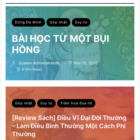
Dòng Đa Minh
Góp nhặt
Suy tư
BÀI HỌC TỪ MỘT BỤI
HỒNG
System Administration
Nov 20, 2025
6 Min Read
Góp nhặt
Suy tư
Trăm hoa đua nở
[Review Sách] Điều Vĩ Đại Đời Thường
– Làm Điều Bình Thường Một Cách Phi
Thường