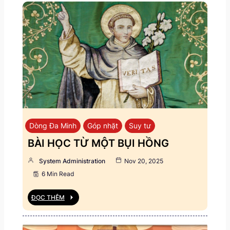
Dòng Đa Minh
Góp nhặt
Suy tư
BÀI HỌC TỪ MỘT BỤI HỒNG
System Administration
Nov 20, 2025
6 Min Read
ĐỌC THÊM