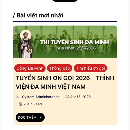
/ Bài viết mới nhất
Dòng Đa Minh
Thông báo
Tìm hiểu ơn gọi
TUYỂN SINH ƠN GỌI 2026 – THỈNH
VIỆN ĐA MINH VIỆT NAM
System Administration
Apr 15, 2026
2 Min Read
ĐỌC THÊM