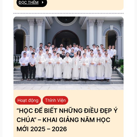
ĐỌC THÊM
Hoạt động
Thỉnh Viện
“HỌC ĐỂ BIẾT NHỮNG ĐIỀU ĐẸP Ý
CHÚA” – KHAI GIẢNG NĂM HỌC
MỚI 2025 – 2026