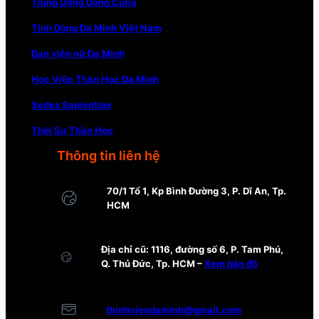
Trung Ương Dòng Curia
Tỉnh Dòng Đa Minh Việt Nam
Đan viện nữ Đa Minh
Học Viện Thần Học Đa Minh
Sedes Sapientiae
Thời Sự Thần Học
Thông tin liên hệ
70/1 Tổ 1, Kp Bình Đường 3, P. Dĩ An, Tp.
HCM
Địa chỉ cũ: 1116, đường số 6, P. Tam Phú,
Q. Thủ Đức, Tp. HCM –
Xem bản đồ
thinhviendaminh@gmail.com